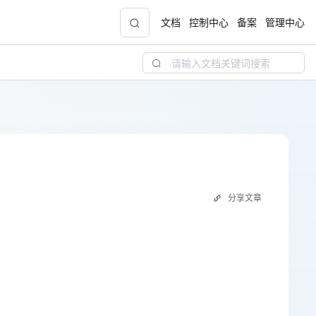
文档
控制中心
备案
管理中心
青云志云端助力计划
NEW
.9元
一站式科研助手，海外资源安全访问平台，助
力青年翼展宏图，平步青云
中小企业服务商合作专区
分享文章
配，
国家云助力中小企业腾飞，高额上云补贴重磅
上线
现金