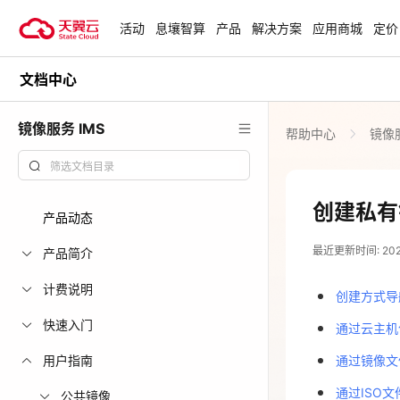
活动
息壤智算
产品
解决方案
应用商城
定价
文档中心
活动
热门活动
天翼云最新优惠活动，涵盖免费
镜像服务 IMS
帮助中心
镜像服
试用，产品折扣等，助您降本增
安全隔离版Op
效！
OpenClaw云
起
查看全部活动
创建私有
产品动态
企业出海解决
最近更新时间: 2024-
助力您的业务
产品简介
计费说明
创建方式导
云上钜惠
快速入门
通过云主机
爆款云主机全场
用户指南
通过镜像文
通过ISO
公共镜像