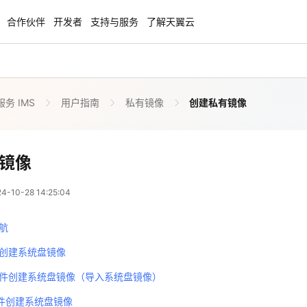
合作伙伴
开发者
支持与服务
了解天翼云
务 IMS
用户指南
私有镜像
创建私有镜像
enClaw
聚力AI赋能 天翼云大模型专项
NEW
服务器专属“龙虾“套餐低至1.5折
大模型特惠专区·Token Plan 轻享包低至9
起
镜像
方案
天翼云信创专区
NEW
NEW
10-28 14:25:04
扬帆出海，通达全球！
“一云多芯、一云多态”,国产化软件全面适
国产操作系统及硬件芯片支持丰富
航
天翼云奖励推广计划
创建系统盘镜像
特惠，2核4G只要1.8折起！
加入成为云推官，推荐新用户注册下单得
件创建系统盘镜像（导入系统盘镜像）
奖励
文件创建系统盘镜像