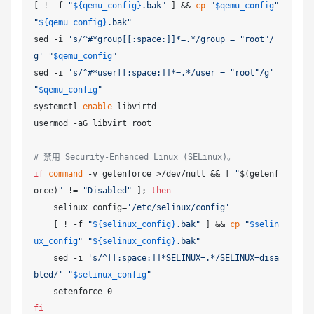
[ ! -f 
"
${qemu_config}
.bak"
 ] && 
cp
"
$qemu_config
"
"
${qemu_config}
.bak"
sed -i 
's/^#*group[[:space:]]*=.*/group = "root"/
g'
"
$qemu_config
"
sed -i 
's/^#*user[[:space:]]*=.*/user = "root"/g'
"
$qemu_config
"
systemctl 
enable
 libvirtd

usermod -aG libvirt root

# 禁用 Security-Enhanced Linux (SELinux)。
if
command
 -v getenforce >/dev/null && [ 
"
$(getenf
orce)
"
 != 
"Disabled"
 ]; 
then
    selinux_config=
'/etc/selinux/config'
    [ ! -f 
"
${selinux_config}
.bak"
 ] && 
cp
"
$selin
ux_config
"
"
${selinux_config}
.bak"
    sed -i 
's/^[[:space:]]*SELINUX=.*/SELINUX=disa
bled/'
"
$selinux_config
"
fi