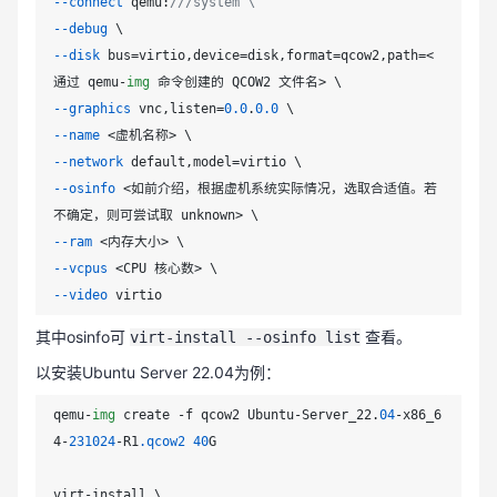
--connect
 qemu:
///system \
--debug
--disk
 bus=virtio,device=disk,format=qcow2,path=<
通过 qemu-
img
--graphics
 vnc,listen=
0.0
.
0.0
--name
--network
--osinfo
 <如前介绍，根据虚机系统实际情况，选取合适值。若
--ram
--vcpus
--video
其中osinfo可
查看。
virt-install --osinfo list
以安装Ubuntu Server 22.04为例：
qemu-
img
 create -f qcow2 Ubuntu-Server_22.
04
-x86_6
4-
231024
-R1
.qcow2
40
G
