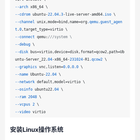
--arch
--cdrom
 ubuntu-
22.04
.
3
-live-server-amd64
.iso
--channel
 unix,mode=bind,name=org
.qemu
.guest_agen
t
.
0
--connect
 qemu:
///system \
--debug
--disk
 bus=virtio,device=disk,format=qcow2,path=Ub
untu-Server_22.
04
-x86_64-
231024
-R1
.qcow2
--graphics
 vnc,listen=
0.0
.
0.0
--name
 Ubuntu-
22.04
--network
--osinfo
 ubuntu22.
04
--ram
2048
--vcpus
2
--video
安装Linux操作系统