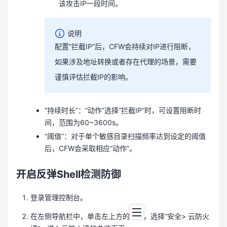
该攻击IP一段时间。
说明
配置“拦截IP”后，CFW会持续对IP进行阻断，
如果涉及地址转换或者存在代理的场景，需要
谨慎评估拦截IP的影响。
“持续时长”：“动作”选择“拦截IP”时，可设置阻断时
间，范围为60~3600s。
“阈值”：对于单个敏感目录扫描频率达到设定的阈值
后，CFW会采取相应“动作”。
开启反弹Shell检测防御
登录管理控制台。
在左侧导航栏中，单击左上方的
，选择“安全> 云防火