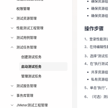
确保资源组
免费活动
确保资源组
权限管理
操作步骤
确保资源组
测试资源管理
免费试用中心
1、登录性能测
多款云产品免
性能测试工程管理
操作步骤
2、在待编辑性
测试用例管理
3、选择“测试
1、登录性能测
4、在“执行测
2、在待编辑性
测试任务管理
共享资源组
3、选择“测试
创建测试任务
私有资源
4、在“执行测
启动测试任务
5、单击“执行
共享资源组
管理测试任务
私有资源组
6、（可选）测
测试报告管理
5、单击“执行
事务库管理
6、（可选）测
JMeter测试工程管理