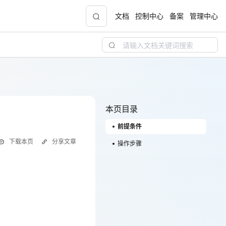
文档
控制中心
备案
管理中心
青云志云端助力计划
NEW
.9元
一站式科研助手，海外资源安全访问平台，助
力青年翼展宏图，平步青云
本页目录
前提条件
中小企业服务商合作专区
下载本页
分享文章
配，
国家云助力中小企业腾飞，高额上云补贴重磅
操作步骤
上线
现金