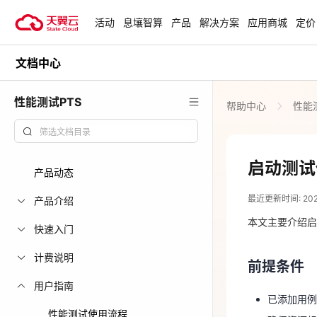
活动
息壤智算
产品
解决方案
应用商城
定价
文档中心
活动
热门活动
天翼云最新优惠活动，涵盖免费
性能测试PTS
帮助中心
性能
试用，产品折扣等，助您降本增
安全隔离版Op
效！
OpenClaw云
起
查看全部活动
启动测试
产品动态
2024-05-07
企业出海解决
最近更新时间: 2024-
助力您的业务
产品介绍
前提条件
本文主要介绍启
快速入门
已添加用
云上钜惠
计费说明
前提条件
确保资源组
爆款云主机全场
用户指南
确保资源组
已添加用例
确保资源
性能测试使用流程