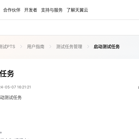
合作伙伴
开发者
支持与服务
了解天翼云
测试PTS
用户指南
测试任务管理
启动测试任务
enClaw
聚力AI赋能 天翼云大模型专项
NEW
服务器专属“龙虾“套餐低至1.5折
大模型特惠专区·Token Plan 轻享包低至9
起
启动测试任务
任务
 08:21:21
方案
天翼云信创专区
NEW
NEW
05-07 16:21:21
扬帆出海，通达全球！
“一云多芯、一云多态”,国产化软件全面适
国产操作系统及硬件芯片支持丰富
动测试任务
例。
天翼云奖励推广计划
状态为“运行中”。
特惠，2核4G只要1.8折起！
加入成为云推官，推荐新用户注册下单得
奖励
的调试节点上的32001和32003端口在安全组被开启。
。
组的执行节点和被压测的应用之间网络互通。