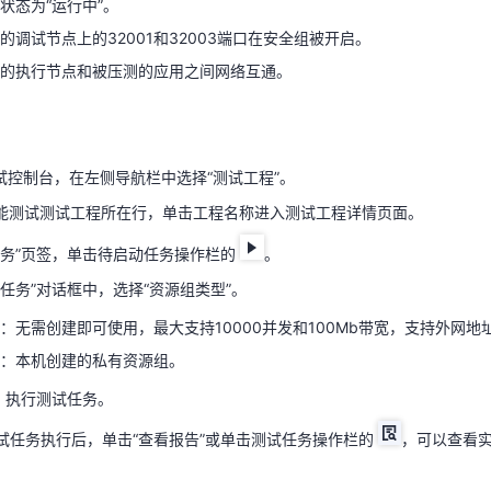
状态为“运行中”。
的调试节点上的32001和32003端口在安全组被开启。
的执行节点和被压测的应用之间网络互通。
天翼云用户体验官
HOT
NEW
试控制台，在左侧导航栏中选择“测试工程”。
费试用，快来开启云上之旅
您的洞察，重塑科技边界
能测试测试工程所在行，单击工程名称进入测试工程详情页面。
任务”页签，单击待启动任务操作栏的
。
试控制台，在左侧导航栏中选择“测试工程”。
试任务”对话框中，选择“资源组类型”。
能测试测试工程所在行，单击工程名称进入测试工程详情页面。
：无需创建即可使用，最大支持10000并发和100Mb带宽，支持外网地
任务”页签，单击待启动任务操作栏的
。
组：本机创建的私有资源组。
试任务”对话框中，选择“资源组类型”。
”，执行测试任务。
：无需创建即可使用，最大支持10000并发和100Mb带宽，支持外网地
：本机创建的私有资源组。
试任务执行后，单击“查看报告”或单击测试任务操作栏的
，可以查看
”，执行测试任务。
试任务执行后，单击“查看报告”或单击测试任务操作栏的
，可以查看