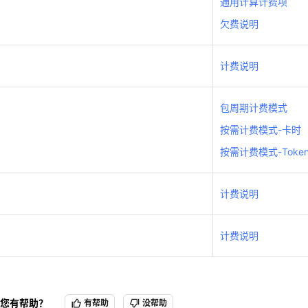
通用计算计费项
计费说明
欠费说明
包周期计费模式
天翼云用户体验官
HOT
NEW
计费说明
按需计费模式-卡时
费试用，快来开启云上之旅
您的洞察，重塑科技边界
按需计费模式-Token
包周期计费模式
按需计费模式-卡时
计费说明
按需计费模式-Token
计费说明
计费说明
计费说明
您有帮助？
有帮助
没帮助