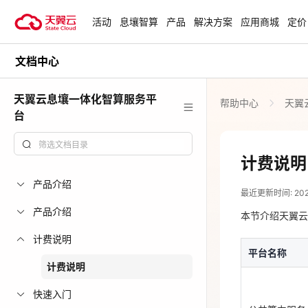
活动
息壤智算
产品
解决方案
应用商城
定价
文档中心
活动
热门活动
天翼云最新优惠活动，涵盖免费
天翼云息壤一体化智算服务平
帮助中心
天翼
试用，产品折扣等，助您降本增
安全隔离版Op
台
效！
OpenClaw云
起
查看全部活动
计费说明
2026-05-14
企业出海解决
产品介绍
最近更新时间: 2026-
助力您的业务
平台名称
产品介绍
本节介绍天翼云
计费说明
云上钜惠
平台名称
公共算力服务
爆款云主机全场
计费说明
快速入门