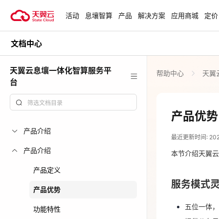
活动
息壤智算
产品
解决方案
应用商城
定价
文档中心
活动
热门活动
天翼云最新优惠活动，涵盖免费
天翼云息壤一体化智算服务平
帮助中心
天翼
试用，产品折扣等，助您降本增
安全隔离版Op
台
效！
OpenClaw云
起
查看全部活动
产品优势
2025-09-08
企业出海解决
产品介绍
最近更新时间: 2025-
助力您的业务
服务模式
产品介绍
本节介绍天翼云
产品定义
五位一体，提
云上钜惠
服务模式
提供公有
爆款云主机全场
产品优势
五大服务
五位一体，提
功能特性