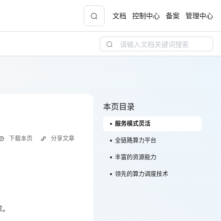
文档
控制中心
备案
管理中心
青云志云端助力计划
NEW
.9元
一站式科研助手，海外资源安全访问平台，助
力青年翼展宏图，平步青云
本页目录
服务模式灵活
中小企业服务商合作专区
下载本页
分享文章
配，
国家云助力中小企业腾飞，高额上云补贴重磅
全链路算力平台
上线
丰富的资源能力
求。
领先的算力调度技术
现金
求。