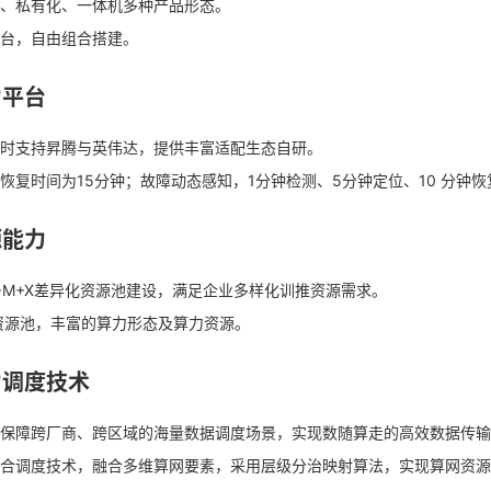
云、私有化、一体机多种产品形态。
力平台
台，自由组合搭建。
同时支持昇腾与英伟达，提供丰富适配生态自研。
天翼云用户体验官
HOT
NEW
力平台
恢复时间为15分钟；故障动态感知，1分钟检测、5分钟定位、10 分钟
费试用，快来开启云上之旅
您的洞察，重塑科技边界
时支持昇腾与英伟达，提供丰富适配生态自研。
源能力
恢复时间为15分钟；故障动态感知，1分钟检测、5分钟定位、10 分钟
+N+M+X差异化资源池建设，满足企业多样化训推资源需求。
源能力
资源池，丰富的算力形态及算力资源。
+N+M+X差异化资源池建设，满足企业多样化训推资源需求。
力调度技术
资源池，丰富的算力形态及算力资源。
，保障跨厂商、跨区域的海量数据调度场景，实现数随算走的高效数据传
力调度技术
融合调度技术，融合多维算网要素，采用层级分治映射算法，实现算网资
保障跨厂商、跨区域的海量数据调度场景，实现数随算走的高效数据传输
合调度技术，融合多维算网要素，采用层级分治映射算法，实现算网资源