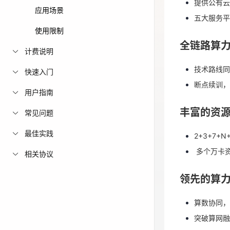
提供公有
全链路算
应用场景
免费活动
五大服务平
使用限制
技术路线
免费试用中心
全链路算
断点续训，
计费说明
多款云产品免
技术路线同
快速入门
丰富的资
断点续训，
用户指南
2+3+7
丰富的资
常见问题
多个万卡
最佳实践
2+3+7
领先的算
多个万卡
相关协议
算数协同
领先的算
突破算网
算数协同，
突破算网融