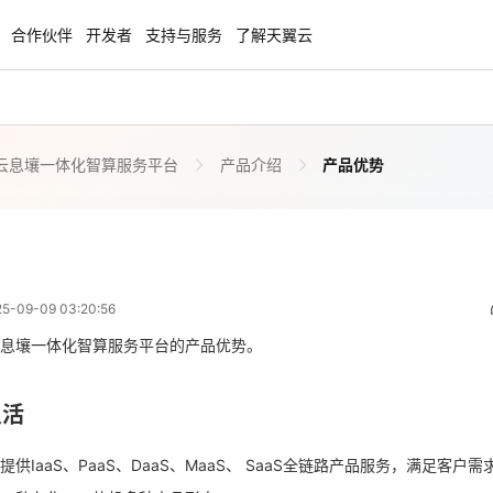
合作伙伴
开发者
支持与服务
了解天翼云
云息壤一体化智算服务平台
产品介绍
产品优势
enClaw
聚力AI赋能 天翼云大模型专项
NEW
服务器专属“龙虾“套餐低至1.5折
大模型特惠专区·Token Plan 轻享包低至9
起
产品优势
 19:20:56
方案
天翼云信创专区
NEW
NEW
09-09 03:20:56
扬帆出海，通达全球！
“一云多芯、一云多态”,国产化软件全面适
灵活
国产操作系统及硬件芯片支持丰富
息壤一体化智算服务平台的产品优势。
供IaaS、PaaS、DaaS、MaaS、 SaaS全链路产品服务，满足客户需
天翼云奖励推广计划
灵活
云、私有化、一体机多种产品形态。
特惠，2核4G只要1.8折起！
加入成为云推官，推荐新用户注册下单得
奖励
平台，自由组合搭建。
供IaaS、PaaS、DaaS、MaaS、 SaaS全链路产品服务，满足客户需