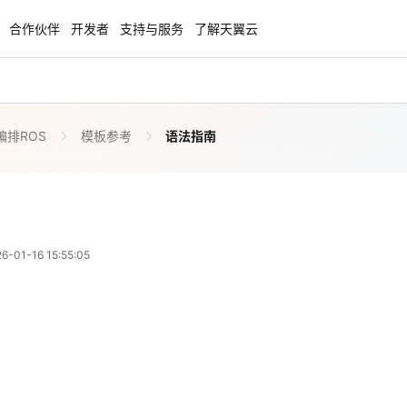
合作伙伴
开发者
支持与服务
了解天翼云
编排ROS
模板参考
语法指南
enClaw
聚力AI赋能 天翼云大模型专项
NEW
服务器专属“龙虾“套餐低至1.5折
大模型特惠专区·Token Plan 轻享包低至9
起
方案
天翼云信创专区
NEW
NEW
01-16 15:55:05
扬帆出海，通达全球！
“一云多芯、一云多态”,国产化软件全面适
国产操作系统及硬件芯片支持丰富
天翼云奖励推广计划
特惠，2核4G只要1.8折起！
加入成为云推官，推荐新用户注册下单得
奖励