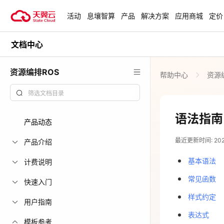
活动
息壤智算
产品
解决方案
应用商城
定价
文档中心
活动
热门活动
天翼云最新优惠活动，涵盖免费
资源编排ROS
帮助中心
资源
试用，产品折扣等，助您降本增
安全隔离版Op
效！
OpenClaw云
起
查看全部活动
语法指南
产品动态
企业出海解决
最近更新时间: 2026-
助力您的业务
产品介绍
基本语法
计费说明
云上钜惠
常见函数
快速入门
爆款云主机全场
样式约定
用户指南
表达式
模板参考