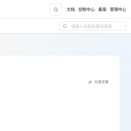
文档
控制中心
备案
管理中心
青云志云端助力计划
NEW
.9元
一站式科研助手，海外资源安全访问平台，助
力青年翼展宏图，平步青云
中小企业服务商合作专区
分享文章
配，
国家云助力中小企业腾飞，高额上云补贴重磅
上线
现金