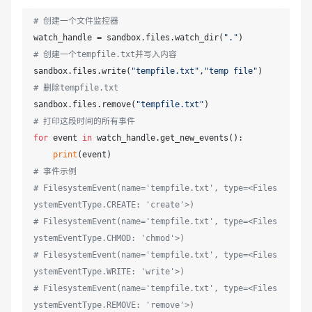
# 创建一个文件监控器
watch_handle = sandbox.files.watch_dir(
"."
# 创建一个tempfile.txt并写入内容
sandbox.files.write(
"tempfile.txt"
,
"temp file"
# 删除tempfile.txt
sandbox.files.remove(
"tempfile.txt"
# 打印这段时间的所有事件
for
 event 
in
 watch_handle.get_new_events():

print
# 事件示例
# FilesystemEvent(name='tempfile.txt', type=<Files
ystemEventType.CREATE: 'create'>)
# FilesystemEvent(name='tempfile.txt', type=<Files
ystemEventType.CHMOD: 'chmod'>)
# FilesystemEvent(name='tempfile.txt', type=<Files
ystemEventType.WRITE: 'write'>)
# FilesystemEvent(name='tempfile.txt', type=<Files
ystemEventType.REMOVE: 'remove'>)