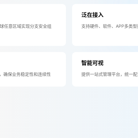
泛在接入
天翼云用户体验官
HOT
NEW
全球任意区域实现分支安全组
支持硬件、软件、APP多类
费试用，快来开启云上之旅
您的洞察，重塑科技边界
智能可视
构，确保业务稳定性和连续性
提供一站式管理平台，统一配