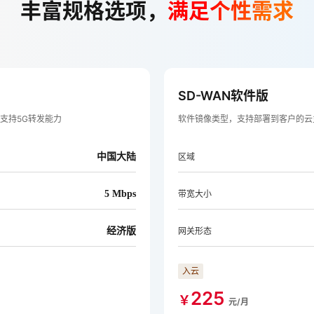
丰富规格选项，
满足个性需求
SD-WAN软件版
支持5G转发能力
软件镜像类型，支持部署到客户的云
中国大陆
区域
5 Mbps
带宽大小
经济版
网关形态
入云
225
￥
元/月