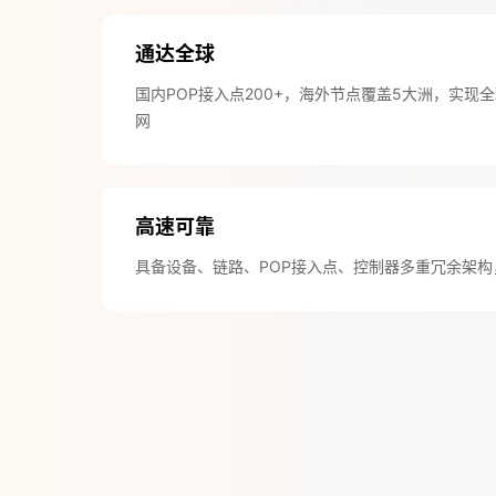
免费活动
通达全球
免费试用中心
国内POP接入点200+，海外节点覆盖5大洲，实现
多款云产品免
网
高速可靠
具备设备、链路、POP接入点、控制器多重冗余架