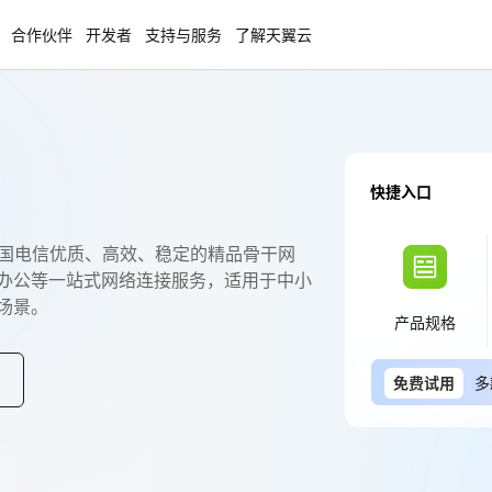
合作伙伴
开发者
支持与服务
了解天翼云
enClaw
聚力AI赋能 天翼云大模型专项
NEW
快捷入口
服务器专属“龙虾“套餐低至1.5折
大模型特惠专区·Token Plan 轻享包低至9
起
中国电信优质、高效、稳定的精品骨干网
方案
天翼云信创专区
办公等一站式网络连接服务，适用于中小
NEW
NEW
场景。
扬帆出海，通达全球！
“一云多芯、一云多态”,国产化软件全面适
产品规格
国产操作系统及硬件芯片支持丰富
免费试用
多
天翼云奖励推广计划
特惠，2核4G只要1.8折起！
加入成为云推官，推荐新用户注册下单得
免费试用
多
奖励