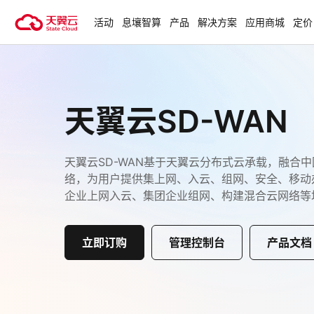
活动
息壤智算
产品
解决方案
应用商城
定价
活动
热门活动
天翼云最新优惠活动，涵盖免费
试用，产品折扣等，助您降本增
安全隔离版Op
天翼云SD-WAN
效！
OpenClaw云
起
查看全部活动
天翼云SD-WAN基于天翼云分布式云承载，融合
企业出海解决
络，为用户提供集上网、入云、组网、安全、移动
企业上网入云、集团企业组网、构建混合云网络等
助力您的业务
立即订购
管理控制台
产品文档
云上钜惠
爆款云主机全场