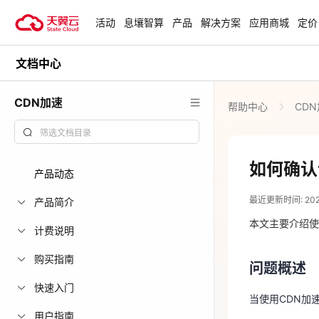
活动
息壤智算
产品
解决方案
应用商城
定价
文档中心
活动
热门活动
天翼云最新优惠活动，涵盖免费
CDN加速
帮助中心
CD
试用，产品折扣等，助您降本增
安全隔离版Op
效！
OpenClaw云
起
查看全部活动
如何确认
产品动态
2024-08-28
企业出海解决
最近更新时间: 2024-
助力您的业务
产品简介
问题概述
本文主要介绍使
计费说明
当使用CDN加
云上钜惠
购买指南
问题概述
爆款云主机全场
排查步骤
快速入门
当使用CDN加
用户指南