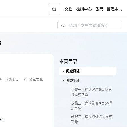
文档
控制中心
备案
管理中心
题
青云志云端助力计划
NEW
.9元
一站式科研助手，海外资源安全访问平台，助
力青年翼展宏图，平步青云
本页目录
问题概述
中小企业服务商合作专区
下载本页
分享文章
配，
国家云助力中小企业腾飞，高额上云补贴重磅
排查步骤
上线
步骤一：确认客户端网络环
境是否正常
的。
步骤二：确认是否为CDN节
现金
点异常
步骤三：模拟测试源站是否
的。
正常