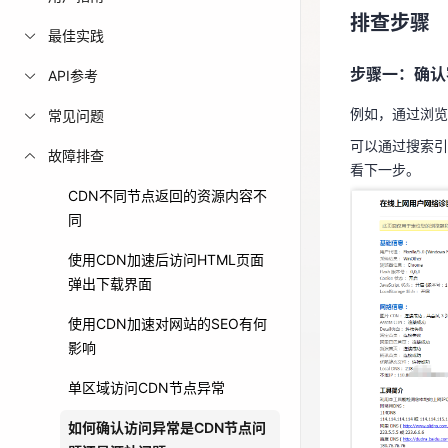
步骤一：确认
排查步骤
免费活动
最佳实践
例如，通过浏
步骤一：确认
可以通过搜索
API参考
免费试用中心
看下一步。
多款云产品免
例如，通过浏览
常见问题
可以通过搜索引
故障排查
看下一步。
CDN不同节点返回的资源内容不
同
使用CDN加速后访问HTML页面
弹出下载界面
使用CDN加速对网站的SEO有何
影响
单区域访问CDN节点异常
步骤二：确认
如何确认访问异常是CDN节点问