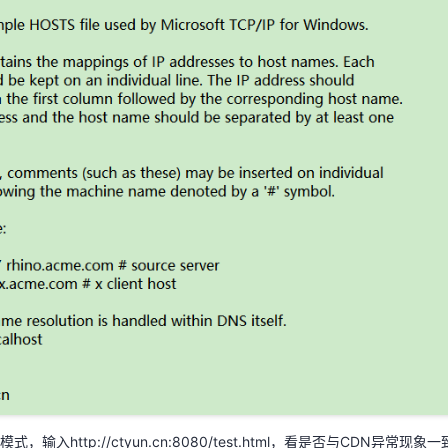
，输入http://ctyun.cn:8080/test.html，看是否与CDN异
常，CDN回源透传了源站的结果。
，输入http://ctyun.cn:8080/test.html，看是否与CDN异常
url命令工具进行验证