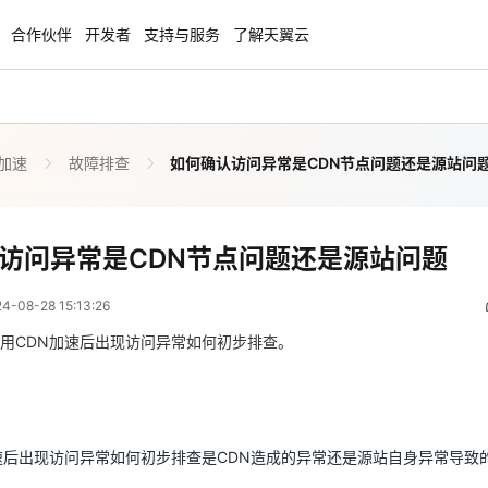
合作伙伴
开发者
支持与服务
了解天翼云
N加速
故障排查
如何确认访问异常是CDN节点问题还是源站问
enClaw
聚力AI赋能 天翼云大模型专项
NEW
服务器专属“龙虾“套餐低至1.5折
大模型特惠专区·Token Plan 轻享包低至9
起
如何确认访问异常是CDN节点问题还是源站问题
访问异常是CDN节点问题还是源站问题
 07:13:26
方案
天翼云信创专区
NEW
NEW
08-28 15:13:26
扬帆出海，通达全球！
“一云多芯、一云多态”,国产化软件全面适
国产操作系统及硬件芯片支持丰富
用CDN加速后出现访问异常如何初步排查。
速后出现访问异常如何初步排查是CDN造成的异常还是源站自身异常导致
天翼云奖励推广计划
特惠，2核4G只要1.8折起！
加入成为云推官，推荐新用户注册下单得
奖励
速后出现访问异常如何初步排查是CDN造成的异常还是源站自身异常导致