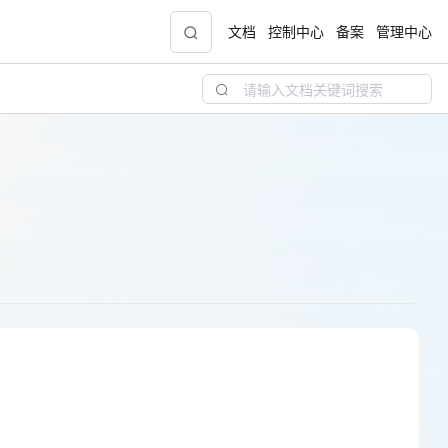
文档
控制中心
备案
管理中心
青云志云端助力计划
NEW
.9元
一站式科研助手，海外资源安全访问平台，助
力青年翼展宏图，平步青云
中小企业服务商合作专区
配，
国家云助力中小企业腾飞，高额上云补贴重磅
上线
现金