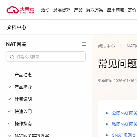
活动
息壤智算
产品
解决方案
应用商城
定价
文档中心
活动
热门活动
天翼云最新优惠活动，涵盖免费
NAT网关
帮助中心
NA
试用，产品折扣等，助您降本增
安全隔离版Op
效！
OpenClaw云
常见问题
起
查看全部活动
产品动态
企业出海解决
更新时间 2026-01-16 17
助力您的业务
产品简介
计费说明
云上钜惠
快速入门
公网NAT网
爆款云主机全场
操作指南
私网NAT网
SNAT规则类
NAT网关实践方案