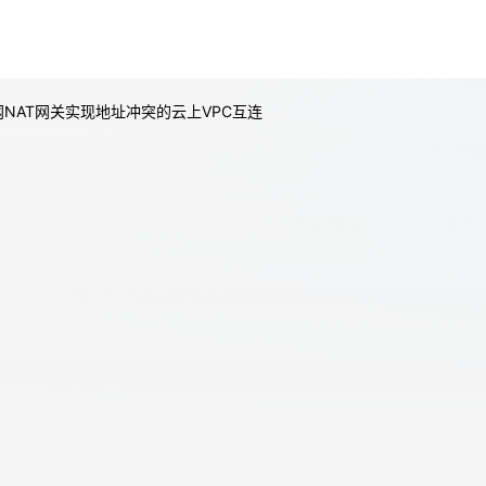
天翼云用户体验官
HOT
NEW
网NAT网关实现地址冲突的云上VPC互连
费试用，快来开启云上之旅
您的洞察，重塑科技边界