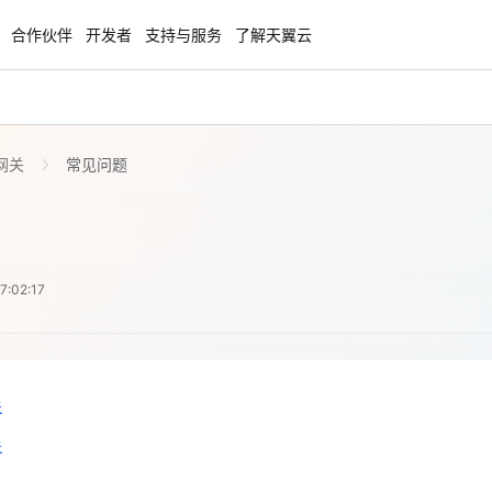
合作伙伴
开发者
支持与服务
了解天翼云
T网关
常见问题
enClaw
聚力AI赋能 天翼云大模型专项
NEW
服务器专属“龙虾“套餐低至1.5折
大模型特惠专区·Token Plan 轻享包低至9
起
方案
天翼云信创专区
NEW
NEW
:02:17
扬帆出海，通达全球！
“一云多芯、一云多态”,国产化软件全面适
国产操作系统及硬件芯片支持丰富
天翼云奖励推广计划
关
特惠，2核4G只要1.8折起！
加入成为云推官，推荐新用户注册下单得
关
奖励