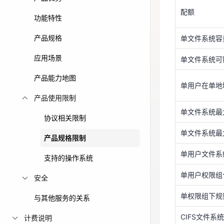
单文件系统可
配额
免费活动
功能特性
单用户在单地
产品规格
单文件系统容
免费试用中心
单文件系统最
多款云产品免
应用场景
单文件系统可
单文件系统最
产品能力地图
单用户在单地
单用户文件系
产品使用限制
单用户权限组
单文件系统最
协议相关限制
单权限组下规
单文件系统最
产品规格限制
CIFS文件
单用户文件系
支持的操作系统
文件语义锁 Fl
单用户权限组
安全
单权限组下规
与其他服务的关系
CIFS文件
计费说明