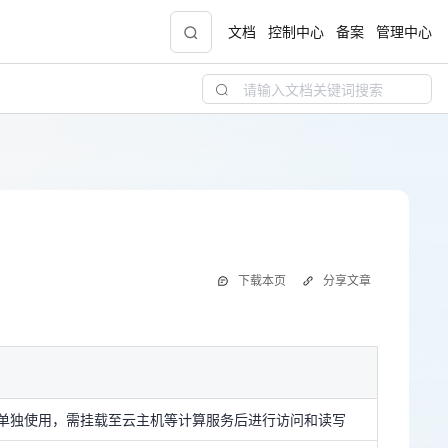
文档
控制中心
备案
管理中心
青云志云端助力计划
NEW
.9元
一站式科研助手，海外资源安全访问平台，助
力青年翼展宏图，平步青云
中小企业服务商合作专区
下载本页
分享文章
配，
国家云助力中小企业腾飞，高额上云补贴重磅
上线
单独使用，需挂载至云主机等计算服务后进行访问和读写
分配50TB空间用于创建文件系统，如有更大容量的存储需
进行申请
现金
步，默认32TB上限，可
提交工单
申请扩大上限至320TB
单独使用，需挂载至云主机等计算服务后进行访问和读写