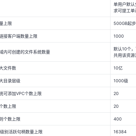
链接客户端数量上限
1000
单用户默认
求可提工单
默认10个
域内可创建的文件系统数量
共用该资源
量上限
500GB起
天翼云用户体验官
HOT
NEW
大文件数
10亿
费试用，快来开启云上之旅
您的洞察，重塑科技边界
链接客户端数量上限
1000
大目录层级
1000级
默认10个
域内可创建的文件系统数量
统可添加VPC个数上限
20
共用该资源
个数上限
20
大文件数
10亿
则个数上限
400
大目录层级
1000级
系统级别活跃句柄数量上限
16384
统可添加VPC个数上限
20
ock
不支持
个数上限
20
则个数上限
400
系统级别活跃句柄数量上限
16384