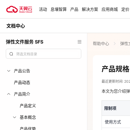
活动
息壤智算
产品
解决方案
应用商城
定价
文档中心
活动
热门活动
天翼云最新优惠活动，涵盖免费
弹性文件服务 SFS
帮助中心
弹性文
试用，产品折扣等，助您降本增
安全隔离版Op
效！
OpenClaw云
起
查看全部活动
产品规格
产品公告
2026-06-24
企业出海解决
最近更新时间: 2026-
助力您的业务
限制项
产品动态
本文为您介绍弹
使用方式
产品简介
云上钜惠
产品定义
配额
限制项
爆款云主机全场
基本概念
单文件系统容
使用方式
产品优势