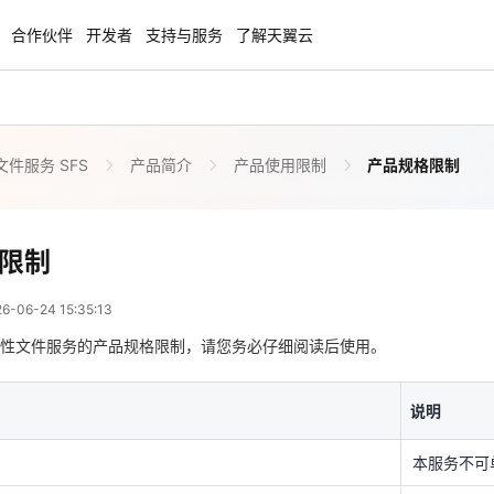
合作伙伴
开发者
支持与服务
了解天翼云
件服务 SFS
产品简介
产品使用限制
产品规格限制
enClaw
聚力AI赋能 天翼云大模型专项
NEW
服务器专属“龙虾“套餐低至1.5折
大模型特惠专区·Token Plan 轻享包低至9
起
产品规格限制
限制
 07:35:13
方案
天翼云信创专区
NEW
NEW
06-24 15:35:13
扬帆出海，通达全球！
“一云多芯、一云多态”,国产化软件全面适
说明
国产操作系统及硬件芯片支持丰富
性文件服务的产品规格限制，请您务必仔细阅读后使用。
本服务不可
天翼云奖励推广计划
单用户默认
说明
求可提工单
特惠，2核4G只要1.8折起！
加入成为云推官，推荐新用户注册下单得
奖励
量上限
500GB起
本服务不可