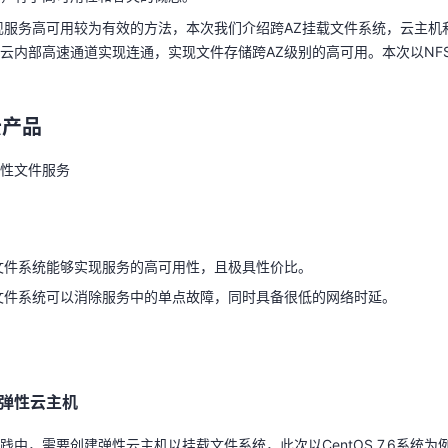
现服务高可用较为有效的方法，本次我们介绍跨AZ挂载文件系统，云主机
云内部高速通道实现连通，实现文件存储跨AZ级别的高可用。本次以NFS文
云产品
天翼云用户体验官
HOT
NEW
弹性文件服务
费试用，快来开启云上之旅
您的洞察，重塑科技边界
云产品
性文件服务
文件系统能够实现服务的高可用性，且极具性价比。
文件系统可以消除服务中的单点故障，同时具备很低的网络时延。
文件系统能够实现服务的高可用性，且极具性价比。
文件系统可以消除服务中的单点故障，同时具备很低的网络时延。
弹性云主机
践中，需要创建弹性云主机以挂载文件系统，此次以CentOS 7.6系统
见
创建弹性云主机
。弹性云主机部分参数可参考下表：
弹性云主机
说明
践中，需要创建弹性云主机以挂载文件系统，此次以CentOS 7.6系统