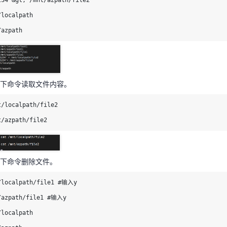
234’&gt; /mnt/azpath/file2

t/localpath/file2

localpath

t/azpath/file2
/azpath
如下命令删除文件。
/localpath/file1 #输入y

下命令读取文件内容。
/azpath/file1 #输入y

/localpath/file2

localpath

t/azpath/file2
/azpath
下命令删除文件。
/localpath/file1 #输入y

/azpath/file1 #输入y

localpath
