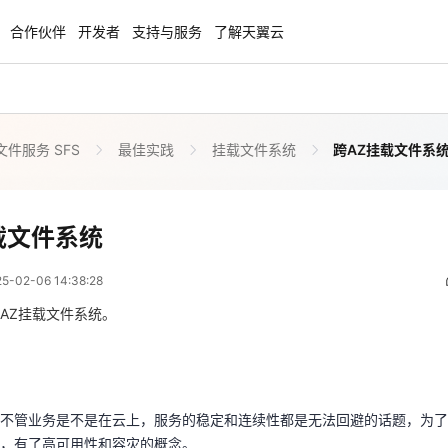
合作伙伴
开发者
支持与服务
了解天翼云
件服务 SFS
最佳实践
挂载文件系统
跨AZ挂载文件系
enClaw
聚力AI赋能 天翼云大模型专项
NEW
服务器专属“龙虾“套餐低至1.5折
大模型特惠专区·Token Plan 轻享包低至9
起
跨AZ挂载文件系统
载文件系统
 06:38:28
方案
天翼云信创专区
NEW
NEW
02-06 14:38:28
扬帆出海，通达全球！
“一云多芯、一云多态”,国产化软件全面适
国产操作系统及硬件芯片支持丰富
AZ挂载文件系统。
，不管业务是不是在云上，服务的稳定和连续性都是无法回避的话题，为
天翼云奖励推广计划
响，有了高可用性和容灾的概念。
特惠，2核4G只要1.8折起！
加入成为云推官，推荐新用户注册下单得
现服务高可用较为有效的方法，本次我们介绍跨AZ挂载文件系统，云主机
奖励
不管业务是不是在云上，服务的稳定和连续性都是无法回避的话题，为了
云内部高速通道实现连通，实现文件存储跨AZ级别的高可用。本次以NFS文
，有了高可用性和容灾的概念。