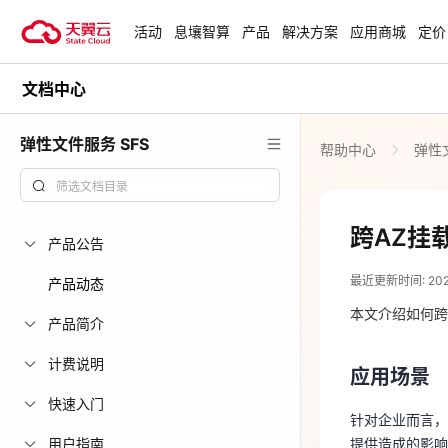
活动
息壤智算
产品
解决方案
应用商城
定价
文档中心
活动
热门活动
天翼云最新优惠活动，涵盖免费
弹性文件服务 SFS
帮助中心
弹性文
试用，产品折扣等，助您降本增
安全隔离版Op
效！
OpenClaw云
起
查看全部活动
跨AZ挂
产品公告
2025-02-06
企业出海解决
最近更新时间: 2025-
助力您的业务
产品动态
应用场景
本文介绍如何跨
产品简介
针对企业而言
云上钜惠
计费说明
提供造成的影
应用场景
爆款云主机全场
快速入门
跨AZ部署是实
针对企业而言，
机房，通过天翼
用户指南
提供造成的影响