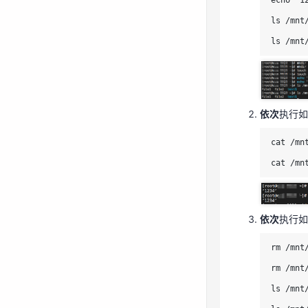
echo ‘1
cat /mn
ls /mnt/
cat /mn
ls /mnt
依次
执行
rm /mnt
依次
执行如
rm /mnt
cat /mnt
ls /mnt/
cat /mn
ls /mnt
依次
执行如
rm /mnt
rm /mnt
ls /mnt/