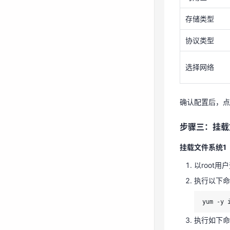
存储类型
步骤三：挂载
协议类型
挂载文件系统1
以root
选择网络
执行以下命
yum -y 
确认配置后，点
执行如下命令
步骤三：挂载
mkdir /
挂载文件系统1
执行如下
以root
本地路径，例
执行以下命
mount -
yum -y 
ize=10
执行如下命令
挂载完成