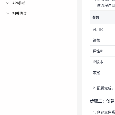
API参考
可用区
建流程详见
相关协议
镜像
参数
弹性IP
可用区
IP版本
镜像
带宽
弹性IP
配置完成
IP版本
步骤二：创建
带宽
创建文件
配置完成，
可参考下
参数
步骤二：创建
可用区
创建文件系