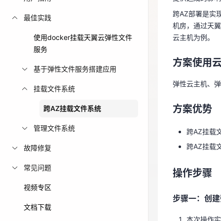
云主机为例。
跨AZ部署是实
免费活动
最佳实践
机房，通过天翼
方案使用
使用docker挂载天翼云弹性文件
云主机为例。
免费试用中心
弹性云主机、
服务
多款云产品免
方案使用
基于弹性文件服务搭建应用
方案优势
弹性云主机、弹
挂载文件系统
跨AZ挂载
方案优势
跨AZ挂载文件系统
跨AZ挂载
管理文件系统
跨AZ挂载
操作步骤
跨AZ挂载
故障修复
步骤一：创建
常见问题
操作步骤
本次操作实
视频专区
建流程详
步骤一：创建
文档下载
参数
本次操作实