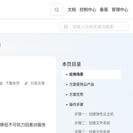
文档
控制中心
备案
管理中心
统
青云志云端助力计划
NEW
.9元
一站式科研助手，海外资源安全访问平台，助
力青年翼展宏图，平步青云
本页目录
应用场景
中小企业服务商合作专区
下载本页
分享文章
配，
国家云助力中小企业腾飞，高额上云补贴重磅
方案使用云产品
上线
方案优势
了降低不可抗力因素对服务
操作步骤
现金
步骤一：创建弹性云主机
和文件系统部署在不同的
步骤二：创建文件系统
降低不可抗力因素对服务
件系统跨AZ挂载Linux
步骤三：挂载文件系统