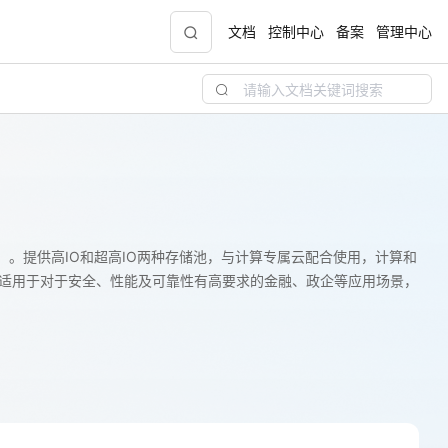
文档
控制中心
备案
管理中心
青云志云端助力计划
NEW
.9元
一站式科研助手，海外资源安全访问平台，助
力青年翼展宏图，平步青云
中小企业服务商合作专区
 Service）。提供高IO和超高IO两种存储池，与计算专属云配合使用，计算和
适用于对于安全、性能及可靠性有高要求的金融、政企等应用场景，
配，
国家云助力中小企业腾飞，高额上云补贴重磅
上线
现金