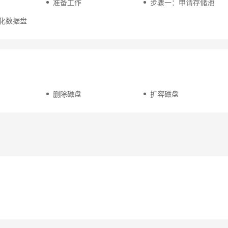
准备工作
步骤一：申请存储池
化数据盘
删除磁盘
扩容磁盘