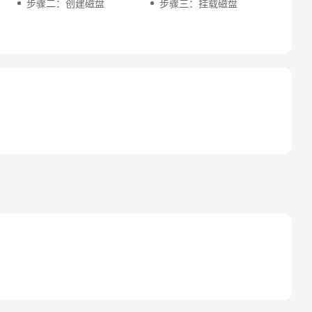
步骤二：创建磁盘
步骤三：挂载磁盘