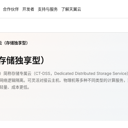
合作伙伴
开发者
支持与服务
了解天翼云
云（存储独享型）
enClaw
聚力AI赋能 天翼云大模型专项
NEW
服务器专属“龙虾“套餐低至1.5折
大模型特惠专区·Token Plan 轻享包低至9
存储独享型）
起
方案
天翼云信创专区
存储专属云（CT-DSS，Dedicated Distributed Storage
NEW
NEW
网络逻辑隔离。可灵活对接云主机、物理机等多种不同类型的计算服务，
扬帆出海，通达全球！
“一云多芯、一云多态”,国产化软件全面适
轻量、成本更低。
国产操作系统及硬件芯片支持丰富
天翼云奖励推广计划
特惠，2核4G只要1.8折起！
加入成为云推官，推荐新用户注册下单得
奖励