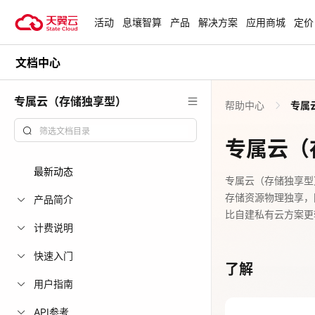
活动
息壤智算
产品
解决方案
应用商城
定价
文档中心
活动
热门活动
天翼云最新优惠活动，涵盖免费
专属云（存储独享型）
帮助中心
专属
试用，产品折扣等，助您降本增
安全隔离版Op
效！
OpenClaw云
专属云（
起
查看全部活动
最新动态
企业出海解决
专属云（存储独享型）简称
存储资源物理独享，
助力您的业务
产品简介
比自建私有云方案更
计费说明
云上钜惠
快速入门
了解
爆款云主机全场
用户指南
API参考