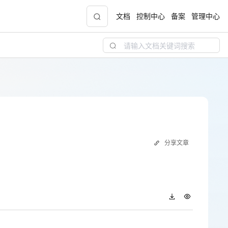
文档
控制中心
备案
管理中心
青云志云端助力计划
NEW
.9元
一站式科研助手，海外资源安全访问平台，助
力青年翼展宏图，平步青云
中小企业服务商合作专区
分享文章
配，
国家云助力中小企业腾飞，高额上云补贴重磅
上线
现金