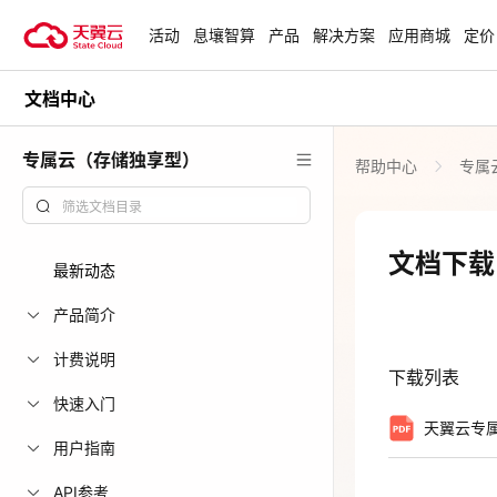
活动
息壤智算
产品
解决方案
应用商城
定价
文档中心
活动
热门活动
天翼云最新优惠活动，涵盖免费
专属云（存储独享型）
帮助中心
专属
试用，产品折扣等，助您降本增
安全隔离版Op
效！
OpenClaw云
起
查看全部活动
文档下载
最新动态
企业出海解决
助力您的业务
产品简介
计费说明
下载列表
云上钜惠
快速入门
爆款云主机全场
天翼云专
用户指南
API参考