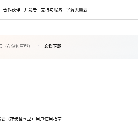
合作伙伴
开发者
支持与服务
了解天翼云
云（存储独享型）
文档下载
enClaw
聚力AI赋能 天翼云大模型专项
NEW
服务器专属“龙虾“套餐低至1.5折
大模型特惠专区·Token Plan 轻享包低至9
起
方案
天翼云信创专区
NEW
NEW
扬帆出海，通达全球！
“一云多芯、一云多态”,国产化软件全面适
国产操作系统及硬件芯片支持丰富
天翼云奖励推广计划
特惠，2核4G只要1.8折起！
加入成为云推官，推荐新用户注册下单得
属云（存储独享型）用户使用指南
奖励