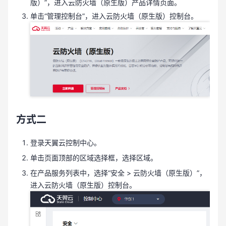
版）”，进入云防火墙（原生版）产品详情页面。
单击“管理控制台”，进入云防火墙（原生版）控制台。
方式二
登录天翼云控制中心。
单击页面顶部的区域选择框，选择区域。
在产品服务列表中，选择“安全 > 云防火墙（原生版）”，
进入云防火墙（原生版）控制台。