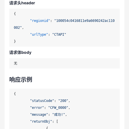
请求头header
{
"regionid"
:
"100054c0416811e9a6690242ac110
002"
,
"urlType"
:
"CTAPI"
}
请求体body
响应示例
{

"statusCode"
: 
"200"
,

"error"
: 
"CFW_0000"
,

"message"
: 
"成功!"
,

"returnObj"
: [

		{
