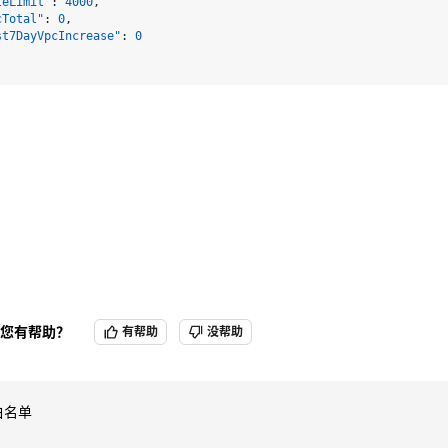
leLimit"
:
4000
,
cTotal"
:
0
,
st7DayVpcIncrease"
:
0
您有帮助？
有帮助
没帮助
白名单