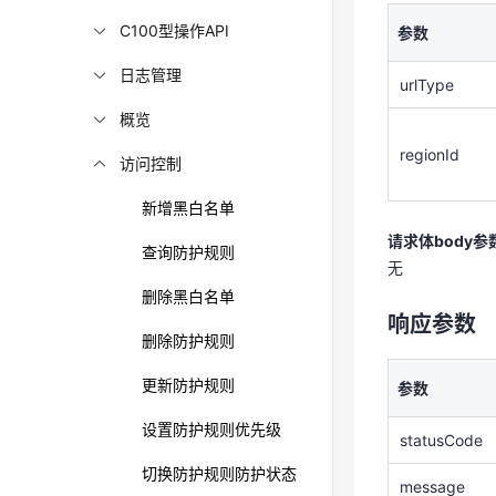
urlType
C100型操作API
参数
regionId
日志管理
urlType
概览
请求体body参
regionId
访问控制
无
新增黑白名单
响应参数
请求体body参
查询防护规则
无
参数
删除黑白名单
响应参数
statusCode
删除防护规则
message
更新防护规则
参数
设置防护规则优先级
statusCode
error
切换防护规则防护状态
message