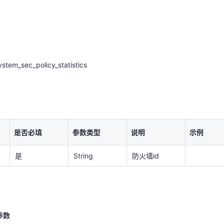
天翼云用户体验官
HOT
NEW
stem_sec_policy_statistics
费试用，快来开启云上之旅
您的洞察，重塑科技边界
stem_sec_policy_statistics
是否必填
参数类型
说明
示例
是否必填
参数类型
说明
示例
是
String
防火墙id
是
String
防火墙id
参数
是否必填
参数类型
说明
示例
参数