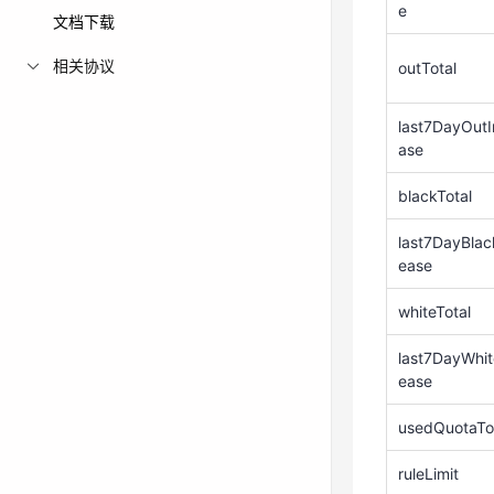
e
文档下载
blackTotal
相关协议
last7DayBlac
outTotal
ease
last7DayOutI
whiteTotal
ase
last7DayWhit
ease
blackTotal
usedQuotaTo
last7DayBlac
ease
ruleLimit
whiteTotal
vpcTotal
last7DayWhit
ease
last7DayVpc
ase
usedQuotaTo
枚举参数
ruleLimit