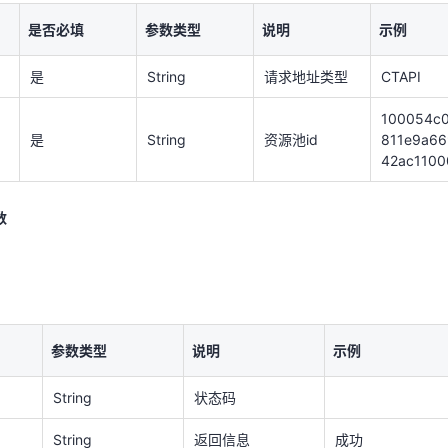
是
String
请求地址类型
CTAPI
是否必填
参数类型
说明
示例
100054c
是
String
资源池id
811e9a6
是
String
请求地址类型
CTAPI
42ac1100
100054c
数
是
String
资源池id
811e9a66
42ac1100
数
参数类型
说明
示例
String
状态码
String
返回信息
成功
参数类型
说明
示例
错误码：CFW_000
String
状态码
0 :成功!;CFW_000
String
1:参数错误！;CFW
CFW_0000
_0002：业务错
String
返回信息
成功