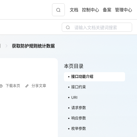
文档
控制中心
备案
管理中心
制
获取防护规则统计数据
青云志云端助力计划
NEW
.9元
一站式科研助手，海外资源安全访问平台，助
力青年翼展宏图，平步青云
本页目录
接口功能介绍
中小企业服务商合作专区
下载本页
分享文章
配，
国家云助力中小企业腾飞，高额上云补贴重磅
接口约束
上线
URI
请求参数
现金
响应参数
枚举参数