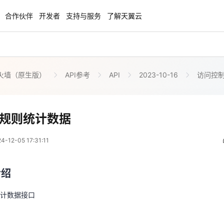
合作伙伴
开发者
支持与服务
了解天翼云
火墙（原生版）
API参考
API
2023-10-16
访问控
enClaw
聚力AI赋能 天翼云大模型专项
NEW
服务器专属“龙虾“套餐低至1.5折
大模型特惠专区·Token Plan 轻享包低至9
起
获取防护规则统计数据
规则统计数据
 09:31:11
方案
天翼云信创专区
NEW
NEW
12-05 17:31:11
扬帆出海，通达全球！
“一云多芯、一云多态”,国产化软件全面适
介绍
国产操作系统及硬件芯片支持丰富
介绍
统计数据接口
天翼云奖励推广计划
特惠，2核4G只要1.8折起！
加入成为云推官，推荐新用户注册下单得
计数据接口
奖励