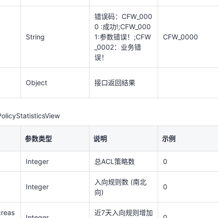
误！
错误码：CFW_000
0 :成功!;CFW_000
Object
接口返回结果
String
1:参数错误！;CFW
CFW_0000
_0002：业务错
licyStatisticsView
误！
参数类型
说明
示例
Object
接口返回结果
Integer
总ACL策略数
0
licyStatisticsView
入向规则数 (南北
Integer
0
向)
参数类型
说明
示例
creas
近7天入向规则增加
Integer
0
数 (南北向)
Integer
总ACL策略数
0
出向规则数 (南北
Integer
0
入向规则数 (南北
向)
Integer
0
向)
ncre
近7天出向规则增加
Integer
0
数
creas
近7天入向规则增加
Integer
0