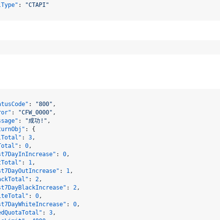
lType"
:
"CTAPI"
atusCode"
:
"800"
,
ror"
:
"CFW_0000"
,
ssage"
:
"成功!"
,
turnObj"
:
{
lTotal"
:
3
,
Total"
:
0
,
st7DayInIncrease"
:
0
,
tTotal"
:
1
,
st7DayOutIncrease"
:
1
,
ackTotal"
:
2
,
st7DayBlackIncrease"
:
2
,
atusCode"
iteTotal"
:
:
"800"
0
,
,
ror"
:
"CFW_0000"
,
st7DayWhiteIncrease"
:
0
,
ssage"
:
"成功!"
,
edQuotaTotal"
:
3
,
turnObj"
:
{
leLimit"
:
4000
,
lTotal"
:
3
,
cTotal"
:
0
,
Total"
:
0
,
st7DayVpcIncrease"
:
0
st7DayInIncrease"
:
0
,
tTotal"
:
1
,
st7DayOutIncrease"
:
1
,
ackTotal"
:
2
,
st7DayBlackIncrease"
:
2
,
iteTotal"
:
0
,
st7DayWhiteIncrease"
:
0
,
edQuotaTotal"
:
3
,