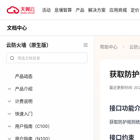
活动
息壤智算
产品
解决方案
应用商城
定价
文档中心
活动
热门活动
天翼云最新优惠活动，涵盖免费
云防火墙（原生版）
帮助中心
云防
试用，产品折扣等，助您降本增
安全隔离版Op
效！
OpenClaw云
起
查看全部活动
获取防护
产品动态
2024-12-05
企业出海解决
最近更新时间: 2024-
助力您的业务
产品介绍
接口功能
计费说明
接口功能
获取防护规则
云上钜惠
快速入门
爆款云主机全场
获取防护规则统
接口约束
用户指南（C100）
接口约束
传参规范
用户指南（N100）