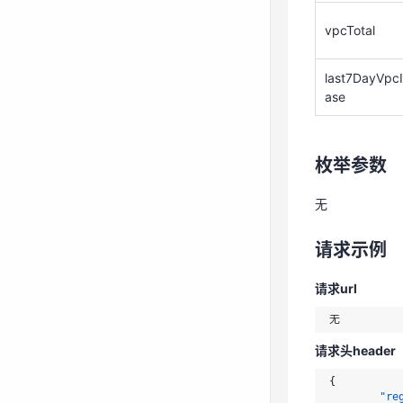
无
vpcTotal
请求示例
last7DayVpcI
ase
请求url
枚举参数
请求头header
{
无
"re
"ur
请求示例
}
请求体body
请求url
{}
请求头header
响应示例
{
"re
{