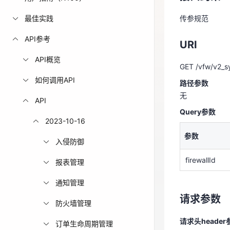
免费活动
最佳实践
传参规范
URI
API参考
免费试用中心
URI
GET /vfw/v2_sy
多款云产品免
API概览
路径参数
GET /vfw/v2_sy
无
如何调用API
路径参数
Query参数
无
API
Query参数
参数
2023-10-16
参数
firewallId
入侵防御
firewallId
报表管理
请求参数
通知管理
请求头header
请求参数
防火墙管理
参数
请求头header
订单生命周期管理