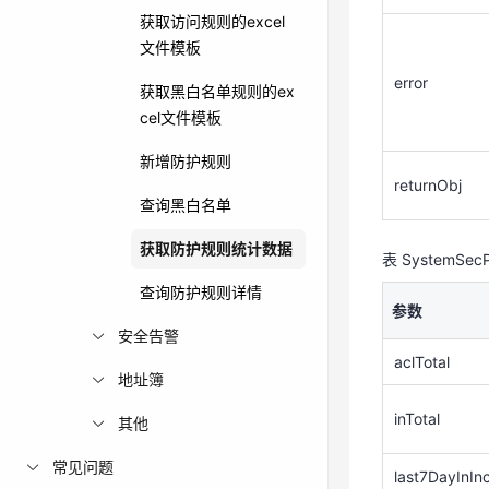
获取访问规则的excel
文件模板
returnObj
error
获取黑白名单规则的ex
cel文件模板
表 SystemSecPo
新增防护规则
参数
returnObj
查询黑白名单
aclTotal
获取防护规则统计数据
表 SystemSecPo
inTotal
查询防护规则详情
参数
last7DayInIn
安全告警
e
aclTotal
地址簿
outTotal
inTotal
其他
last7DayOutI
常见问题
ase
last7DayInIn