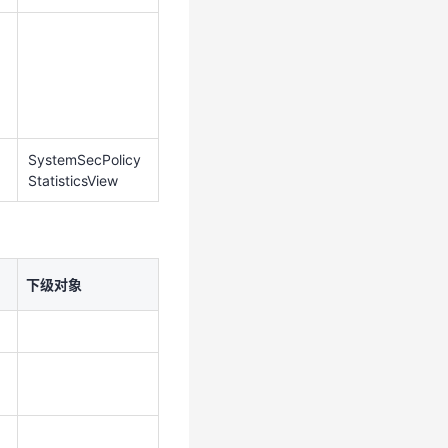
SystemSecPolicy
StatisticsView
下级对象
SystemSecPolicy
StatisticsView
下级对象