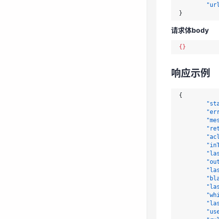
"ur
"st
}
"er
"me
请求体body
"re
"ac
{}
"in
"la
"ou
响应示例
"la
"bl
"la
{
"st
"wh
"er
"la
"me
"us
"re
"ru
"ac
"vp
"in
"la
"la
}
"ou
}
"la
"bl
"la
状态码
"wh
"la
请参考
状态码
"us