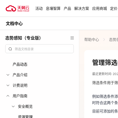
活动
息壤智算
产品
解决方案
应用商城
定价
文档中心
活动
热门活动
天翼云最新优惠活动，涵盖免费
态势感知（专业版）
帮助中心
态势
试用，产品折扣等，助您降本增
安全隔离版Op
效！
OpenClaw云
起
查看全部活动
管理筛选
产品动态
2025-02-08
企业出海解决
最近更新时间: 2025-
助力您的业务
产品介绍
例如筛选条件添
时符合这两个
筛选条件用于筛
计费说明
目前可添加的
云上钜惠
用户指南
例如筛选条件添
标题：检
爆款云主机全场
时符合这两个条
安全概览
严重等级：
目前可添加的条
业务领域：
资源管理