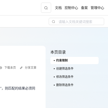
文档
控制中心
备案
管理中心
青云志云端助力计划
NEW
.9元
一站式科研助手，海外资源安全访问平台，助
力青年翼展宏图，平步青云
本页目录
约束限制
中小企业服务商合作专区
下载本页
分享文章
配，
国家云助力中小企业腾飞，高额上云补贴重磅
创建筛选条件
器”，则匹配的结果必须同
上线
修改筛选条件
删除筛选条件
”，则匹配的结果必须同
现金
、“风险”、“舆情”、“安