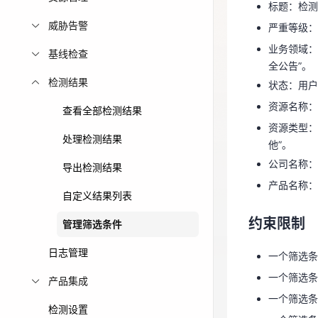
标题：检测
全公告”。
免费活动
威胁告警
严重等级：
状态：用户
业务领域：
资源名称
基线检查
免费试用中心
全公告”。
资源类型：
多款云产品免
检测结果
状态：用户
他”。
资源名称：
公司名称
查看全部检测结果
资源类型：
产品名称
处理检测结果
他”。
公司名称：
约束限制
导出检测结果
产品名称：
自定义结果列表
一个筛选条
约束限制
一个筛选条
管理筛选条件
一个筛选条
日志管理
一个筛选条
一个筛选条
一个筛选条
产品集成
一个筛选条
创建筛选
检测设置