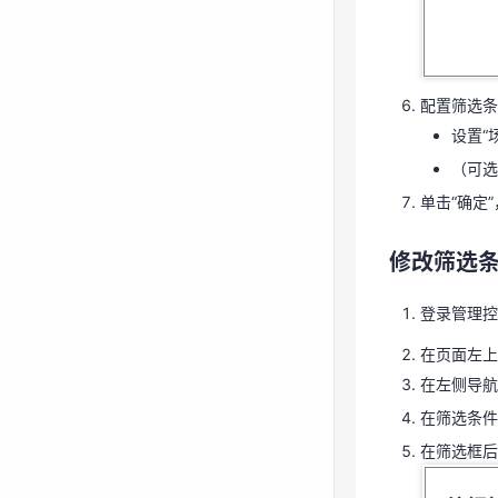
配置筛选
设置“
（可选
配置筛选条
单击“确定
设置“
（可选
修改筛选
单击“确定
登录管理
修改筛选
在页面左
在左侧导航
登录管理控
在筛选条
在页面左上
在筛选框后
在左侧导航
在筛选条件
在筛选框后