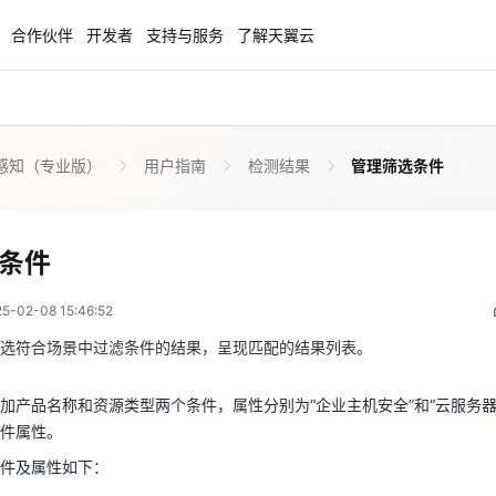
合作伙伴
开发者
支持与服务
了解天翼云
感知（专业版）
用户指南
检测结果
管理筛选条件
enClaw
聚力AI赋能 天翼云大模型专项
NEW
服务器专属“龙虾“套餐低至1.5折
大模型特惠专区·Token Plan 轻享包低至9
起
管理筛选条件
条件
 07:46:52
方案
天翼云信创专区
NEW
NEW
02-08 15:46:52
扬帆出海，通达全球！
“一云多芯、一云多态”,国产化软件全面适
加产品名称和资源类型两个条件，属性分别为“企业主机安全”和“云服务
国产操作系统及硬件芯片支持丰富
条件属性。
选符合场景中过滤条件的结果，呈现匹配的结果列表。
条件及属性如下：
天翼云奖励推广计划
加产品名称和资源类型两个条件，属性分别为“企业主机安全”和“云服务器
测结果的标题内容，可输入关键字。默认按标题搜索。
特惠，2核4G只要1.8折起！
加入成为云推官，推荐新用户注册下单得
件属性。
奖励
检测结果的风险等级，包括“致命”、“高危”、“中危”、“低危”、“提示”。
件及属性如下：
检测结果所属业务领域，包括“威胁告警”、“漏洞”、“合规检查”、“违法违规”