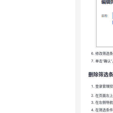
修改筛选
单击“确认
修改筛选条
删除筛选
单击“确认
登录管理
删除筛选
在页面左
在左侧导航
登录管理控
在筛选条
在页面左上
在筛选框后
在左侧导航
在筛选条件