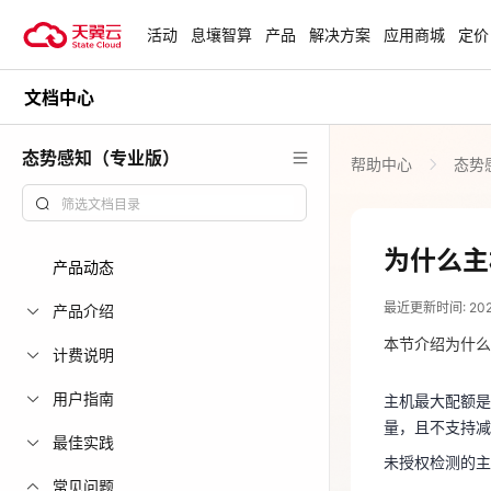
活动
息壤智算
产品
解决方案
应用商城
定价
文档中心
活动
热门活动
天翼云最新优惠活动，涵盖免费
态势感知（专业版）
帮助中心
态势
试用，产品折扣等，助您降本增
安全隔离版Op
效！
OpenClaw云
起
查看全部活动
为什么主
产品动态
2025-02-08
企业出海解决
最近更新时间: 2025-
助力您的业务
产品介绍
主机最大配额
量，且不支持
本节介绍为什么
计费说明
未授权检测的
云上钜惠
用户指南
主机最大配额是
爆款云主机全场
量，且不支持减
操作步骤
最佳实践
未授权检测的主
登录态势感
常见问题