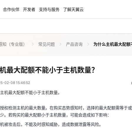
合作伙伴
开发者
支持与服务
了解天翼云
感知（专业版）
常见问题
产品咨询
为什么主机最大配额
enClaw
聚力AI赋能 天翼云大模型专项
NEW
服务器专属“龙虾“套餐低至1.5折
大模型特惠专区·Token Plan 轻享包低至9
起
为什么主机最大配额不能小于主机数量？
机最大配额不能小于主机数量？
 07:46:52
方案
天翼云信创专区
NEW
NEW
02-08 15:46:52
扬帆出海，通达全球！
“一云多芯、一云多态”,国产化软件全面适
是授权检测主机的最大数量。在购买态势感知时，选择的最大配额需等于
国产操作系统及硬件芯片支持丰富
减少。若购买的最大配额小于主机数量，可能会造成如下影响：
主机最大配额不能小于主机数量。
主机被攻击后，不能及时感知威胁，造成数据泄露等风险。
天翼云奖励推广计划
授权检测主机的最大数量。在购买态势感知时，选择的最大配额需等于或
特惠，2核4G只要1.8折起！
加入成为云推官，推荐新用户注册下单得
少。若购买的最大配额小于主机数量，可能会造成如下影响：
奖励
机被攻击后，不能及时感知威胁，造成数据泄露等风险。
知控制台，单击“升级”。