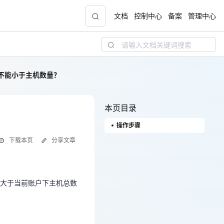
文档
控制中心
备案
管理中心
不能小于主机数量？
青云志云端助力计划
NEW
.9元
一站式科研助手，海外资源安全访问平台，助
力青年翼展宏图，平步青云
本页目录
操作步骤
中小企业服务商合作专区
下载本页
分享文章
配，
国家云助力中小企业腾飞，高额上云补贴重磅
或大于当前账户下主机总数
上线
大于当前账户下主机总数
现金