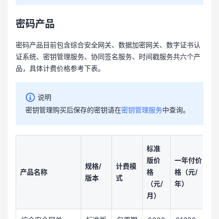
密码产品
密码产品目前包含综合安全网关、数据加密网关、数字证书认
证系统、密钥管理服务、协同签名服务、时间戳服务共六个产
品，具体计费价格参考下表。
说明
密钥管理购买后保存的密钥请在
密钥管理服务
中查询。
标准
版价
一年付价
规格/
计费模
产品名称
格
格（元/
格
版本
式
（元/
年）
月）