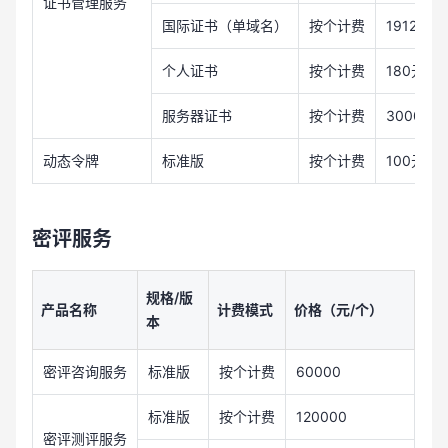
证书管理服务
国际证书（单域名）
按个计费
1912.5元
个人证书
按个计费
180元/个
服务器证书
按个计费
3000元/
动态令牌
标准版
按个计费
100元/个
密评服务
规格/版
产品名称
计费模式
价格（元/个）
本
密评咨询服务
标准版
按个计费
60000
标准版
按个计费
120000
密评测评服务