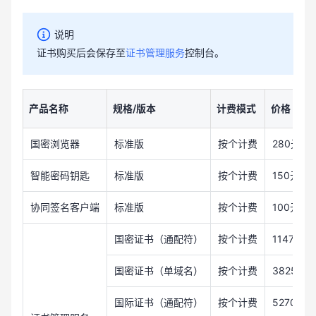
说明
证书购买后会保存至
证书管理服务
控制台。
产品名称
规格/版本
计费模式
价格
国密浏览器
标准版
按个计费
280元/个
智能密码钥匙
标准版
按个计费
150元/个
协同签名客户端
标准版
按个计费
100元/个
国密证书（通配符）
按个计费
11475元
国密证书（单域名）
按个计费
3825元/
国际证书（通配符）
按个计费
5270元/