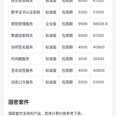
综合安全网关
标准版
包周期
6000
61200
1
数字证书认证系统
标准版
包周期
5000
51000
1
密钥管理服务
企业版
包周期
9699
98929.8
1
数据加密网关
标准版
包周期
6000
61200
1
协同签名服务
标准版
包周期
4000
40800
8
时间戳服务
标准版
包周期
2000
20400
4
签名验签服务
标准版
包周期
4000
40800
8
动态口令服务
标准版
包周期
5000
51000
1
国密套件
国密套件支持的产品、具体计费价格参考下表。