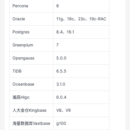
Percona
8
Oracle
11g、19c、23c、19c-RAC
Postgres
8.4、16.1
Greenplum
7
Opengauss
5.0.0
TiDB
6.5.5
Oceanbase
3.1.0
瀚高Higo
6.0.4
人大金仓Kingbase
V8、V9
海量数据库Vastbase
g100