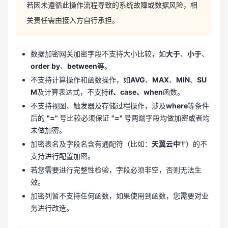
若因未遵循此操作流程导致的系统故障或数据风险，相
关责任需由接入方自行承担。
数据加密网关加密字段不支持大小比较，如
大于
、
小于
、
order by
、
between
等。
不支持计算操作和函数操作，如
AVG
、
MAX
、
MIN
、
SU
M
及计算表达式，不支持
if、case、when
函数。
不支持视图、触发器及存储过程操作，涉及
where
等条件
后的
"="
号比较必须保证
"="
号两端字段均做加密或者均
未做加密。
加密表名及字段名含有通配符（比如：
天翼云中'!'
）的不
支持进行配置加密。
若您需要进行完整性检验，字段必须非空，否则无法生
效。
加密列暂不支持任何函数，如果使用到函数，您需要对业
务进行改造。