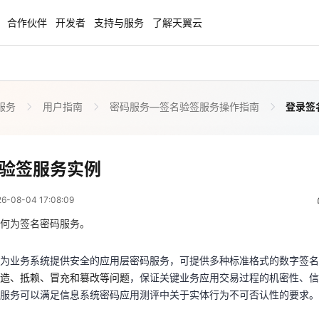
合作伙伴
开发者
支持与服务
了解天翼云
服务
用户指南
密码服务—签名验签服务操作指南
登录签
enClaw
聚力AI赋能 天翼云大模型专项
NEW
服务器专属“龙虾“套餐低至1.5折
大模型特惠专区·Token Plan 轻享包低至9
起
登录签名验签服务实例
验签服务实例
 09:08:09
方案
天翼云信创专区
NEW
NEW
08-04 17:08:09
扬帆出海，通达全球！
“一云多芯、一云多态”,国产化软件全面适
是为业务系统提供安全的应用层密码服务，可提供多种标准格式的数字签
国产操作系统及硬件芯片支持丰富
伪造、抵赖、冒充和篡改等问题
，保证关键业务应用交易过程的机密性、
何为签名密码服务。
该服务可以满足信息系统密码应用测评中关于实体行为不可否认性的要求
天翼云奖励推广计划
为业务系统提供安全的应用层密码服务，可提供多种标准格式的数字签名
特惠，2核4G只要1.8折起！
加入成为云推官，推荐新用户注册下单得
造、抵赖、冒充和篡改等问题
，保证关键业务应用交易过程的机密性、信
奖励
服务可以满足信息系统密码应用测评中关于实体行为不可否认性的要求。