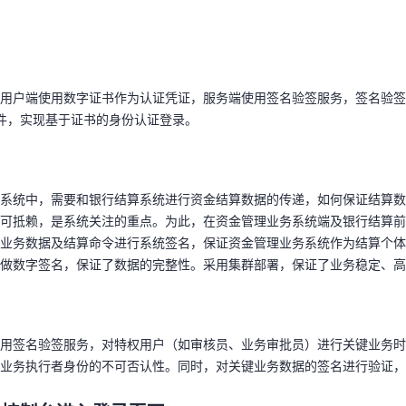
用户端使用数字证书作为认证凭证，服务端使用签名验签服务，签名验签服务
文件，实现基于证书的身份认证登录。
天翼云用户体验官
HOT
NEW
用户端使用数字证书作为认证凭证，服务端使用签名验签服务，签名验签服务
费试用，快来开启云上之旅
您的洞察，重塑科技边界
文件，实现基于证书的身份认证登录。
务系统中，需要和银行结算系统进行资金结算数据的传递，如何保证结算
不可抵赖，是系统关注的重点。为此，在资金管理业务系统端及银行结算
的业务数据及结算命令进行系统签名，保证资金管理业务系统作为结算个
据做数字签名，保证了数据的完整性。采用集群部署，保证了业务稳定、
系统中，需要和银行结算系统进行资金结算数据的传递，如何保证结算数
可抵赖，是系统关注的重点。为此，在资金管理业务系统端及银行结算前
业务数据及结算命令进行系统签名，保证资金管理业务系统作为结算个体
做数字签名，保证了数据的完整性。采用集群部署，保证了业务稳定、高
使用签名验签服务，对特权用户（如审核员、业务审批员）进行关键业务
键业务执行者身份的不可否认性。同时，对关键业务数据的签名进行验证
云控制台进入登录页面
用签名验签服务，对特权用户（如审核员、业务审批员）进行关键业务时
业务执行者身份的不可否认性。同时，对关键业务数据的签名进行验证，
云密码服务管理控制台。