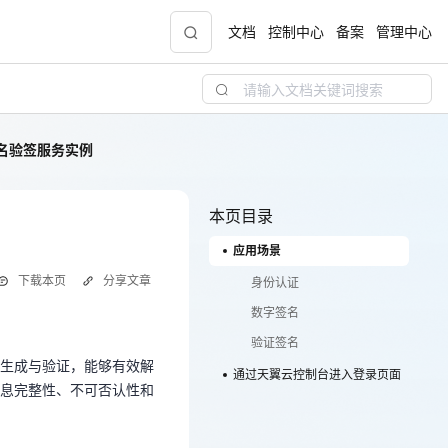
文档
控制中心
备案
管理中心
名验签服务实例
青云志云端助力计划
NEW
.9元
一站式科研助手，海外资源安全访问平台，助
力青年翼展宏图，平步青云
本页目录
应用场景
中小企业服务商合作专区
下载本页
分享文章
配，
国家云助力中小企业腾飞，高额上云补贴重磅
身份认证
名生成与验证，能够有效解
上线
信息完整性、不可否认性和
数字签名
。
验证签名
生成与验证，能够有效解
通过天翼云控制台进入登录页面
现金
息完整性、不可否认性和