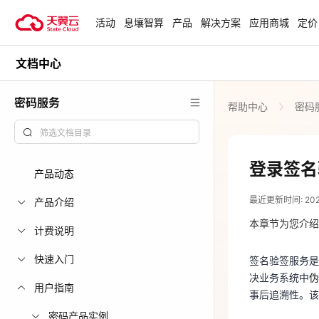
活动
息壤智算
产品
解决方案
应用商城
定价
文档中心
活动
热门活动
天翼云最新优惠活动，涵盖免费
密码服务
帮助中心
密码
试用，产品折扣等，助您降本增
安全隔离版Op
效！
OpenClaw云
起
查看全部活动
登录签名
产品动态
2026-08-04
企业出海解决
最近更新时间: 2026-
助力您的业务
产品介绍
签名验签服务
决业务系统中
本章节为您介绍
计费说明
事后追溯性。
云上钜惠
快速入门
签名验签服务是
应用场景
爆款云主机全场
决业务系统中
伪
用户指南
事后追溯性。该
身份认证
密码产品实例