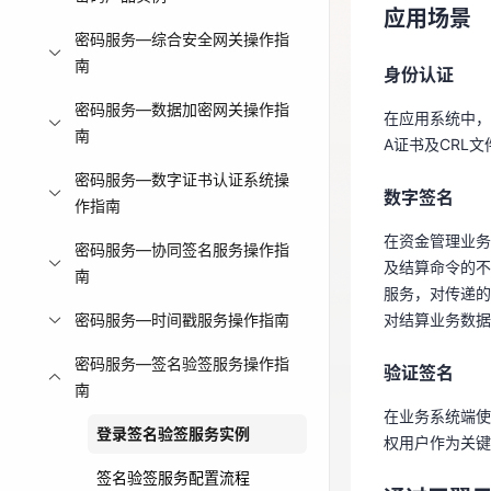
应用场景
在应用系统中，
免费活动
密码服务—综合安全网关操作指
A证书及CRL
南
身份认证
免费试用中心
密码服务—数据加密网关操作指
数字签名
在应用系统中，
多款云产品免
南
A证书及CRL
在资金管理业
密码服务—数字证书认证系统操
及结算命令的
数字签名
作指南
服务，对传递
对结算业务数
在资金管理业务
密码服务—协同签名服务操作指
及结算命令的不
南
验证签名
服务，对传递的
密码服务—时间戳服务操作指南
对结算业务数据
在业务系统端
权用户作为关
密码服务—签名验签服务操作指
验证签名
南
通过天翼
在业务系统端使
登录签名验签服务实例
权用户作为关键
登录天翼
签名验签服务配置流程