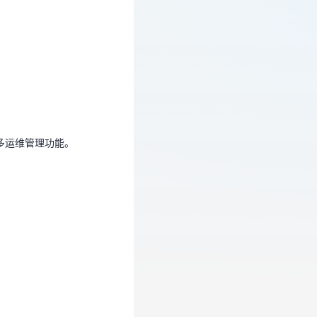
多运维管理功能。
多运维管理功能。
储等资源。
。
需调用供应方资源。