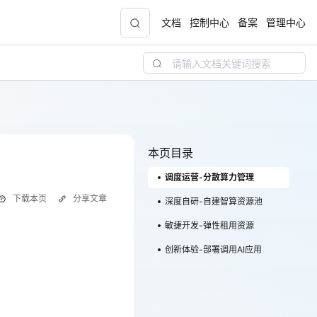
文档
控制中心
备案
管理中心
青云志云端助力计划
NEW
.9元
一站式科研助手，海外资源安全访问平台，助
力青年翼展宏图，平步青云
本页目录
调度运营-分散算力管理
中小企业服务商合作专区
下载本页
分享文章
配，
国家云助力中小企业腾飞，高额上云补贴重磅
深度自研-自建智算资源池
上线
敏捷开发-弹性租用资源
创新体验-部署调用AI应用
现金