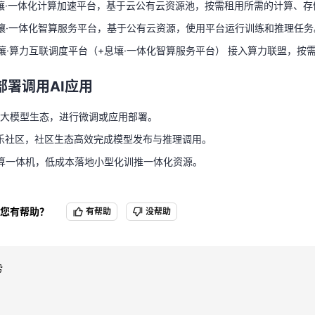
壤·一体化计算加速平台，基于云公有云资源池，按需租用所需的计算、存
壤·一体化智算服务平台，基于公有云资源，使用平台运行训练和推理任务
部署调用AI应用
壤·算力互联调度平台（+息壤·一体化智算服务平台） 接入算力联盟，按
业大模型生态，进行微调或应用部署。
乐社区，社区生态高效完成模型发布与推理调用。
部署调用AI应用
算一体机，低成本落地小型化训推一体化资源。
业大模型生态，进行微调或应用部署。
乐社区，社区生态高效完成模型发布与推理调用。
算一体机，低成本落地小型化训推一体化资源。
您有帮助？
有帮助
没帮助
势