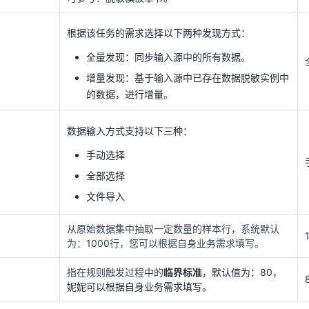
的数据，进行增量。
根据该任务的需求选择以下两种发现方式：
数据输入方式支持以下三种：
全量发现：同步输入源中的所有数据。
手动选择
增量发现：基于输入源中已存在数据脱敏实例中
的数据，进行增量。
全部选择
文件导入
数据输入方式支持以下三种：
从原始数据集中抽取一定数量的样本行，系统默认
手动选择
为：1000行，您可以根据自身业务需求填写。
全部选择
指在规则触发过程中的
临界标准
，默认值为：80，
文件导入
妮妮可以根据自身业务需求填写。
从原始数据集中抽取一定数量的样本行，系统默认
可选择“保存”或者“保存并运行”。
为：1000行，您可以根据自身业务需求填写。
指在规则触发过程中的
临界标准
，默认值为：80，
妮妮可以根据自身业务需求填写。
理员登录数据脱敏实例。