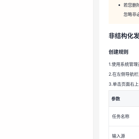
创建规则
若您删
忽略非
1.使用系统管
2.在左侧导航栏
非结构化
3.单击页面右
参数
创建规则
任务名称
1.使用系统管
2.在左侧导航栏
输入源
3.单击页面右
脱敏模板
参数
输入数据
任务名称
4.填写完成后，
输入源