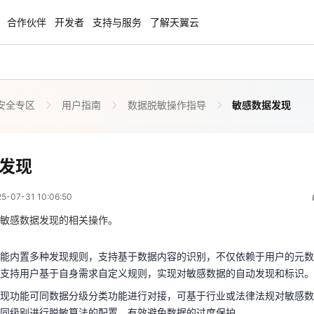
合作伙伴
开发者
支持与服务
了解天翼云
安全专区
用户指南
数据脱敏操作指导
敏感数据发现
enClaw
聚力AI赋能 天翼云大模型专项
NEW
服务器专属“龙虾“套餐低至1.5折
大模型特惠专区·Token Plan 轻享包低至9
起
敏感数据发现
发现
 02:06:50
方案
天翼云信创专区
NEW
NEW
07-31 10:06:50
扬帆出海，通达全球！
“一云多芯、一云多态”,国产化软件全面适
功能内置多种发现规则，支持基于数据内容的识别，不仅依赖于用户的元
国产操作系统及硬件芯片支持丰富
。支持用户基于自身需求自定义规则，实现对敏感数据的自动发现和标识
敏感数据发现的相关操作。
发现功能可同数据分级分类功能进行对接，可基于行业或法律法规对敏感
天翼云奖励推广计划
能内置多种发现规则，支持基于数据内容的识别，不仅依赖于用户的元数
不同级别进行脱敏算法的配置，有效避免数据的过度保护。
特惠，2核4G只要1.8折起！
加入成为云推官，推荐新用户注册下单得
支持用户基于自身需求自定义规则，实现对敏感数据的自动发现和标识。
奖励
现
现功能可同数据分级分类功能进行对接，可基于行业或法律法规对敏感数
同级别进行脱敏算法的配置，有效避免数据的过度保护。