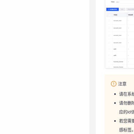
注意
请在系统
请勿删
应的i
若您需
注意
感标签
请在系统
若您删
忽略非
请勿删
应的i
非结构化
若您需
感标签