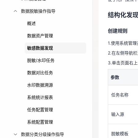
创建规则
免费活动
数据脱敏操作指导
结构化发
1.使用系统管
概述
免费试用中心
2.在左侧导航栏
创建规则
多款云产品免
数据资产管理
3.单击页面右
1.使用系统管
敏感数据发现
参数
2.在左侧导航栏
脱敏/水印任务
3.单击页面右
任务名称
数据对比任务
参数
输入源
水印数据溯源
任务名称
系统统计报表
脱敏模板
任务配置管理
输入源
系统配置管理
发现方式
脱敏模板
数据分类分级操作指导