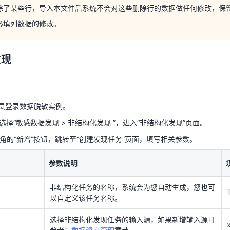
除了某些行，导入本文件后系统不会对这些删除行的数据做任何修改，保
必填列数据的修改。
理员登录数据脱敏实例。
选择“敏感数据发现 > 非结构化发现 ”，进入“非结构化发现”页面。
发现
上角的“新增”按钮，跳转至“创建发现任务”页面，填写相关参数。
参数说明
非结构化任务的名称，系统会为您自动生成，您也可
以自定义该任务名称。
理员登录数据脱敏实例。
选择“敏感数据发现 > 非结构化发现 ”，进入“非结构化发现”页面。
选择非结构化发现任务的输入源，如果新增输入源可
参考：
数据资产管理
章节。
上角的“新增”按钮，跳转至“创建发现任务”页面，填写相关参数。
选择该任务需要使用的脱敏模板，如何新增脱敏模板
可参考：脱敏模板章节。
参数说明
选择对应文件。
非结构化任务的名称，系统会为您自动生成，您也可
以自定义该任务名称。
可选择“保存”或者“保存并运行”。
选择非结构化发现任务的输入源，如果新增输入源可