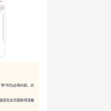
，带*列为必填内容，对
请提前在此页面新增该敏
留原始记录。系统自动
，带*列为必填内容，对
请提前在此页面新增该敏