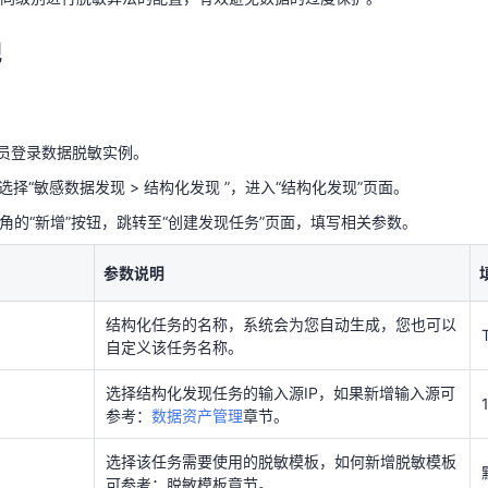
现
理员登录数据脱敏实例。
天翼云用户体验官
HOT
NEW
选择“敏感数据发现 > 结构化发现 ”，进入“结构化发现”页面。
费试用，快来开启云上之旅
您的洞察，重塑科技边界
上角的“新增”按钮，跳转至“创建发现任务”页面，填写相关参数。
理员登录数据脱敏实例。
参数说明
选择“敏感数据发现 > 结构化发现 ”，进入“结构化发现”页面。
结构化任务的名称，系统会为您自动生成，您也可以
上角的“新增”按钮，跳转至“创建发现任务”页面，填写相关参数。
自定义该任务名称。
参数说明
选择结构化发现任务的输入源IP，如果新增输入源可
参考：
数据资产管理
章节。
结构化任务的名称，系统会为您自动生成，您也可以
选择该任务需要使用的脱敏模板，如何新增脱敏模板
自定义该任务名称。
可参考：脱敏模板章节。
选择结构化发现任务的输入源IP，如果新增输入源可
根据该任务的需求选择以下两种发现方式：
参考：
数据资产管理
章节。
全量发现：同步输入源中的所有数据。
选择该任务需要使用的脱敏模板，如何新增脱敏模板
增量发现：基于输入源中已存在数据脱敏实例中
可参考：脱敏模板章节。