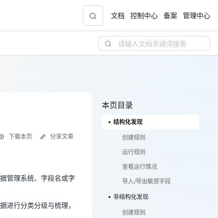
文档
控制中心
备案
管理中心
青云志云端助力计划
NEW
.9元
一站式科研助手，海外资源安全访问平台，助
力青年翼展宏图，平步青云
本页目录
结构化发现
中小企业服务商合作专区
下载本页
分享文章
配，
国家云助力中小企业腾飞，高额上云补贴重磅
创建规则
数据管理系统、字段名或字
上线
。
运行规则
数据进行分类分级与梳理，
查看运行情况
据管理系统、字段名或字
导入/导出敏感字段
现金
非结构化发现
据进行分类分级与梳理，
创建规则