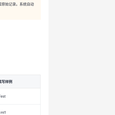
留原始记录。系统自动
填写样例
Test
xml1
默认模板
填写样例
手动选择
Test
xml1