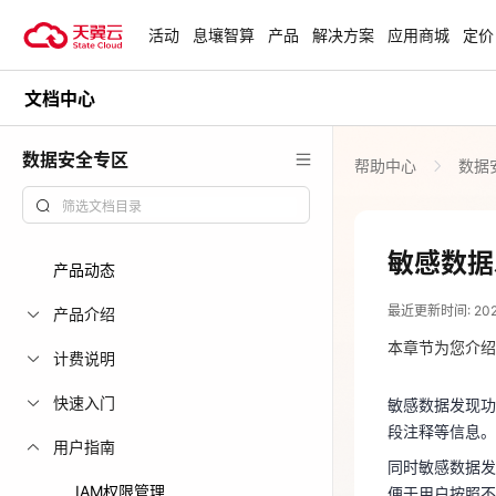
活动
息壤智算
产品
解决方案
应用商城
定价
文档中心
活动
热门活动
天翼云最新优惠活动，涵盖免费
数据安全专区
帮助中心
数据
试用，产品折扣等，助您降本增
安全隔离版Op
效！
OpenClaw云
起
查看全部活动
敏感数据
产品动态
2025-07-31
企业出海解决
最近更新时间: 2025-
助力您的业务
产品介绍
敏感数据发现
段注释等信息
本章节为您介绍
计费说明
同时敏感数据
云上钜惠
快速入门
敏感数据发现功
便于用户按照
爆款云主机全场
段注释等信息。
用户指南
结构化发
同时敏感数据发
IAM权限管理
便于用户按照不