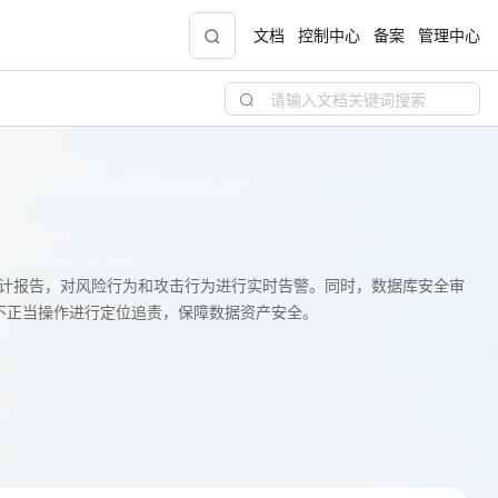
文档
控制中心
备案
管理中心
青云志云端助力计划
NEW
.9元
一站式科研助手，海外资源安全访问平台，助
力青年翼展宏图，平步青云
中小企业服务商合作专区
计报告，对风险行为和攻击行为进行实时告警。同时，数据库安全审
规和不正当操作进行定位追责，保障数据资产安全。
配，
国家云助力中小企业腾飞，高额上云补贴重磅
上线
现金