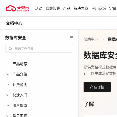
活动
息壤智算
产品
解决方案
应用商城
定价
文档中心
活动
热门活动
天翼云最新优惠活动，涵盖免费
数据库安全
帮助中心
数据
试用，产品折扣等，助您降本增
安全隔离版Op
效！
OpenClaw云
数据库安
起
查看全部活动
产品动态
企业出海解决
提供旁路模式数据库
计可以生成满足数据安
助力您的业务
产品介绍
计费说明
产品详情
云上钜惠
快速入门
爆款云主机全场
了解
用户指南
常见问题