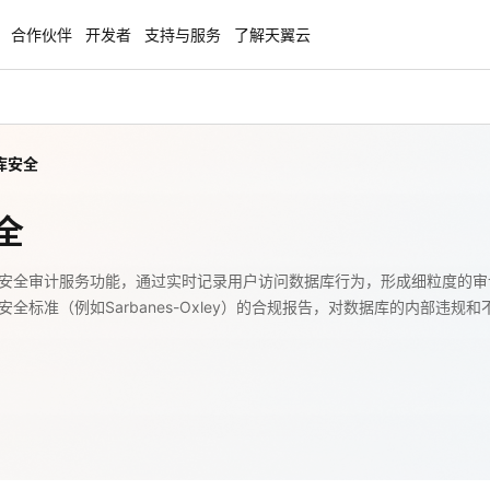
合作伙伴
开发者
支持与服务
了解天翼云
库安全
enClaw
聚力AI赋能 天翼云大模型专项
NEW
服务器专属“龙虾“套餐低至1.5折
大模型特惠专区·Token Plan 轻享包低至9
全
起
方案
天翼云信创专区
安全审计服务功能，通过实时记录用户访问数据库行为，形成细粒度的审
NEW
NEW
全标准（例如Sarbanes-Oxley）的合规报告，对数据库的内部违
扬帆出海，通达全球！
“一云多芯、一云多态”,国产化软件全面适
国产操作系统及硬件芯片支持丰富
天翼云奖励推广计划
特惠，2核4G只要1.8折起！
加入成为云推官，推荐新用户注册下单得
奖励