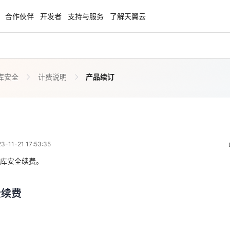
合作伙伴
开发者
支持与服务
了解天翼云
库安全
计费说明
产品续订
enClaw
聚力AI赋能 天翼云大模型专项
NEW
服务器专属“龙虾“套餐低至1.5折
大模型特惠专区·Token Plan 轻享包低至9
起
产品续订
 09:53:35
方案
天翼云信创专区
NEW
NEW
11-21 17:53:35
扬帆出海，通达全球！
“一云多芯、一云多态”,国产化软件全面适
全续费
国产操作系统及硬件芯片支持丰富
库安全续费。
天翼云奖励推广计划
全续费
特惠，2核4G只要1.8折起！
加入成为云推官，推荐新用户注册下单得
月数据库安全服务到期后会影响数据库安全服务正常运行。如果您想继续使
奖励
全审计实例续费，否则实例会自动释放，数据丢失且不可恢复。