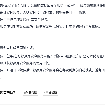
适用于包年/包月数据库安全服务。
数据库安全服务到期后会影响数据库安全服务正常运行。如果您想继续使
全服务在到期前续费成功，所有资源得以保留，且实例的运行不受影响。
审计实例续费，否则实例会自动释放，数据丢失且不可恢复。
天翼云用户体验官
适用于包年/包月数据库安全服务。
HOT
NEW
费试用，快来开启云上之旅
您的洞察，重塑科技边界
服务在到期前续费成功，所有资源得以保留，且实例的运行不受影响。
续费和自动续费两种方式，
费，包年/包月数据库安全服务从购买到被自动删除之前，您可以随时在D
，以延长数据库安全服务的使用时间。
费和自动续费两种方式，
续费，开通自动续费后，数据库安全服务会在每次到期前自动续费，避免
费，包年/包月数据库安全服务从购买到被自动删除之前，您可以随时在D
除。
以延长数据库安全服务的使用时间。
费，开通自动续费后，数据库安全服务会在每次到期前自动续费，避免因
。
您有帮助？
有帮助
没帮助