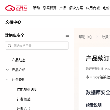
活动
息壤智算
产品
解决方案
应用商城
定价
文档中心
活动
热门活动
天翼云最新优惠活动，涵盖免费
数据库安全
帮助中心
数据
试用，产品折扣等，助您降本增
安全隔离版Op
效！
OpenClaw云
起
查看全部活动
产品续订
产品动态
2023-11-21
企业出海解决
最近更新时间: 2023-
助力您的业务
产品介绍
数据库安
本章节介绍数据
计费说明
云上钜惠
续费说明
性能规格说明
数据库安
爆款云主机全场
包年/包
计费概述
续费说明
数据库安
计费方式