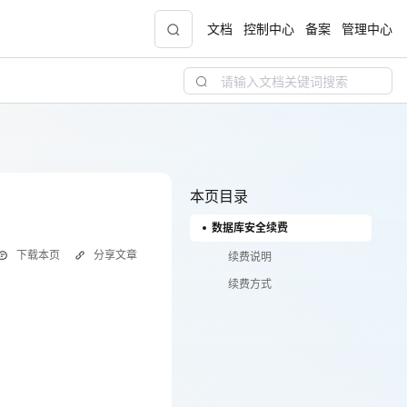
文档
控制中心
备案
管理中心
青云志云端助力计划
NEW
.9元
一站式科研助手，海外资源安全访问平台，助
力青年翼展宏图，平步青云
本页目录
数据库安全续费
中小企业服务商合作专区
下载本页
分享文章
配，
国家云助力中小企业腾飞，高额上云补贴重磅
续费说明
上线
续费方式
现金
用，需要在指定的时间内为