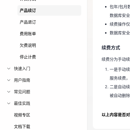
续费操作仅
包年/包月
免费活动
产品续订
数据库安
数据库安全
产品退订
免费试用中心
续费操作仅
续费方式
多款云产品免
数据库安全
费用账单
续费分为手动
欠费说明
续费方式
一是手动续
停止计费
服务续费
续费分为手动续
二是自动
快速入门
一是手动续
被自动删
服务续费，
用户指南
二是自动续
常见问题
被自动删除
最佳实践
以上内容是否对
视频专区
文档下载