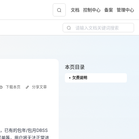
文档
控制中心
备案
管理中心
青云志云端助力计划
NEW
.9元
一站式科研助手，海外资源安全访问平台，助
力青年翼展宏图，平步青云
本页目录
欠费说明
中小企业服务商合作专区
下载本页
分享文章
配，
国家云助力中小企业腾飞，高额上云补贴重磅
上线
已有的包年/包月DBSS
订单等，用户将无法正常进
现金
已有的包年/包月DBSS
订单等，用户将无法正常进