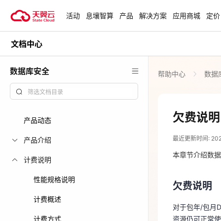
活动
息壤智算
产品
解决方案
应用商城
定价
文档中心
活动
热门活动
天翼云最新优惠活动，涵盖免费
数据库安全
帮助中心
数据
试用，产品折扣等，助您降本增
安全隔离版Op
效！
OpenClaw云
起
查看全部活动
欠费说明
产品动态
2023-11-22
企业出海解决
最近更新时间: 2023-
助力您的业务
产品介绍
欠费说明
本章节介绍数据
计费说明
对于包年/包月
云上钜惠
性能规格说明
资源仍可正常使
欠费说明
爆款云主机全场
行。
计费概述
对于包年/包月
计费方式
资源仍可正常使