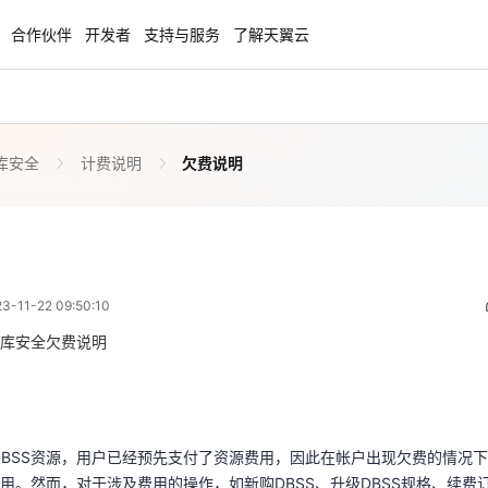
合作伙伴
开发者
支持与服务
了解天翼云
库安全
计费说明
欠费说明
enClaw
聚力AI赋能 天翼云大模型专项
NEW
服务器专属“龙虾“套餐低至1.5折
大模型特惠专区·Token Plan 轻享包低至9
起
欠费说明
 01:50:10
方案
天翼云信创专区
NEW
NEW
11-22 09:50:10
扬帆出海，通达全球！
“一云多芯、一云多态”,国产化软件全面适
国产操作系统及硬件芯片支持丰富
库安全欠费说明
DBSS资源，用户已经预先支付了资源费用，因此在帐户出现欠费的情况下，
天翼云奖励推广计划
用。然而，对于涉及费用的操作，如新购DBSS、升级DBSS规格、续费
特惠，2核4G只要1.8折起！
加入成为云推官，推荐新用户注册下单得
奖励
DBSS资源，用户已经预先支付了资源费用，因此在帐户出现欠费的情况下，
用。然而，对于涉及费用的操作，如新购DBSS、升级DBSS规格、续费