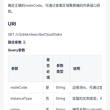
确定正确的nodeCode，可通过查看区域集群编码列表接口获
取。
URI
GET /v3/disk/describeCloudDisks
路径参数
无
Query参数
是
否
参数
参数
说明
必
类型
填
nodeCode
是
String
边缘池id，可通过查看
instanceType
否
String
挂载的实例类型，可选值为
name
否
String
硬盘名称(customName