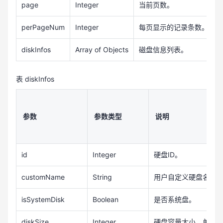
page
Integer
当前页数。
1
perPageNum
Integer
每页显示的记录条数。
1
diskInfos
Array of Objects
磁盘信息列表。
表 diskInfos
参数
参数类型
说明
id
Integer
硬盘ID。
customName
String
用户自定义硬盘名。
isSystemDisk
Boolean
是否系统盘。
diskSize
Integer
硬盘容量大小，单位为