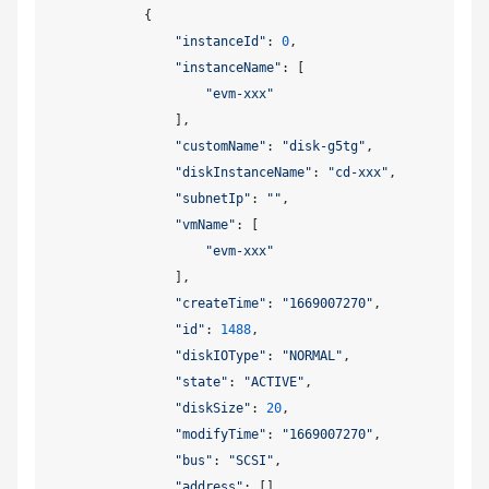
            {

"instanceId"
: 
0
,

"instanceName"
: [

"evm-xxx"
                ],

"customName"
: 
"disk-g5tg"
,

"diskInstanceName"
: 
"cd-xxx"
,

"subnetIp"
: 
""
,

"vmName"
: [

"evm-xxx"
                ],

"createTime"
: 
"1669007270"
,

"id"
: 
1488
,

"diskIOType"
: 
"NORMAL"
,

"state"
: 
"ACTIVE"
,

"diskSize"
: 
20
,

"modifyTime"
: 
"1669007270"
,

"bus"
: 
"SCSI"
,

"address"
: [],
