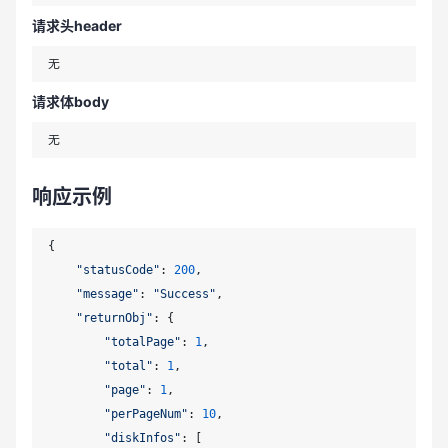
请求头header
请求体body
响应示例
{

"statusCode"
: 
200
,

"message"
: 
"Success"
,

"returnObj"
: {

"totalPage"
: 
1
,

"total"
: 
1
,

"page"
: 
1
,

"perPageNum"
: 
10
,

"diskInfos"
: [
