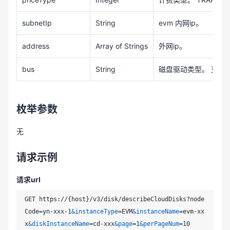
subnetIp
String
evm 内网ip。
address
Array of Strings
外网ip。
bus
String
磁盘驱动类型。 支持vi
枚举参数
无
请求示例
请求url
GET https://{host}/v3/disk/describeCloudDisks?node
Code=yn-xxx-1
&instanceType
=EVM
&instanceName
=evm-xx
x
&diskInstanceName
=cd-xxx
&page
=1
&perPageNum