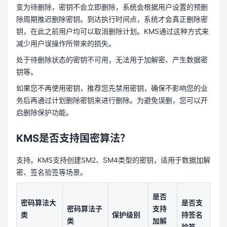
变为待删除，密钥不会立即删除，系统会根据用户设置的预删
除周期推迟删除密钥。到达执行时间点，系统才会真正删除密
钥，在此之前用户均可以取消删除计划。KMS通过这种方式来
减少用户误操作所带来的损失。
处于待删除状态的密钥不可用，无法用于加解密、产生数据密
钥等。
如果您不再使用密钥，推荐您先禁用密钥，确保不影响您的业
务后再通过计划删除密钥来进行删除。为避免误删，您可以开
启删除保护功能。
KMS是否支持国密算法？
支持。KMS支持创建SM2、SM4类型的密钥，适用于数据加解
密、签名验签等场景。
是否
密码算法大
是否支
密码算法子
支持
类
保护级别
持签名
类
加解
验签