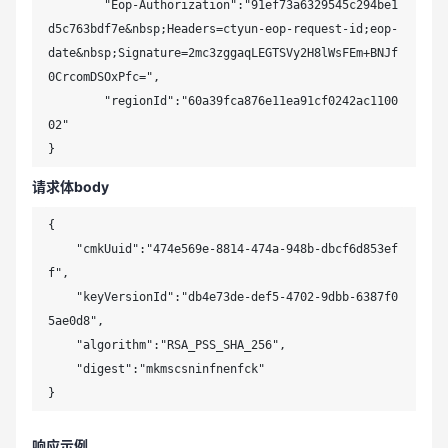
	"Eop-Authorization":"91ef73a6329545c294be1
d5c763bdf7e&nbsp;Headers=ctyun-eop-request-id;eop-
date&nbsp;Signature=2mc3zggaqLEGTSVy2H8lWsFEm+BNJf
0CrcomDSOxPfc=",

	"regionId":"60a39fca876e11ea91cf0242ac1100
02"

}
请求体body
{

    "cmkUuid":"474e569e-8814-474a-948b-dbcf6d853ef
f",

    "keyVersionId":"db4e73de-def5-4702-9dbb-6387f0
5ae0d8",

    "algorithm":"RSA_PSS_SHA_256",

    "digest":"mkmscsninfnenfck"

}
响应示例