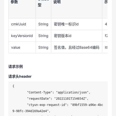
参数
说明
示例
型
cmkUuid
String
密钥唯一标识id
474e5
keyVersionId
String
密钥版本id
f2ffb
value
String
签名值，且经过Base64编码
itIb4
请求示例
请求头header
{

	"Content-Type": "application/json",

	"requestDate": "20221101T154654Z",

	"ctyun-eop-request-id": "89bf1559-a96e-4bc
9-98fc-394d169a42e4",
