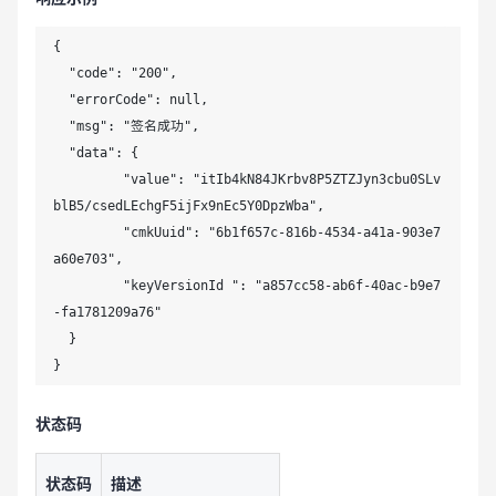
{

  "code": "200",

  "errorCode": null,

  "msg": "签名成功",

  "data": {

  	 "value": "itIb4kN84JKrbv8P5ZTZJyn3cbu0SLv
blB5/csedLEchgF5ijFx9nEc5Y0DpzWba",

  	 "cmkUuid": "6b1f657c-816b-4534-a41a-903e7
a60e703",

  	 "keyVersionId ": "a857cc58-ab6f-40ac-b9e7
-fa1781209a76"

  }

}
状态码
状态码
描述