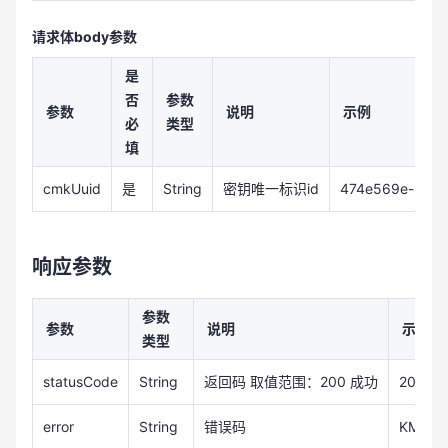
请求体body参数
是
否
参数
参数
说明
示例
必
类型
填
cmkUuid
是
String
密钥唯一标识id
474e569e-8814
响应参数
参数
参数
说明
示例
类型
statusCode
String
返回码 取值范围：200 成功
200
error
String
错误码
KMS_0