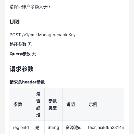
请保证账户余额大于0
URI
POST /v1/cmkManage/enableKey
路径参数
无
Query参数
无
请求参数
请求头header参数
是
否
参数
参数
说明
示例
必
类型
填
regionId
是
String
资源池id
fecnjniakfkn2314ndek