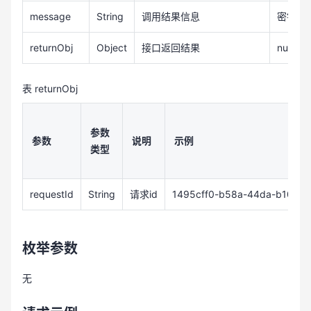
message
String
调用结果信息
密钥启
returnObj
Object
接口返回结果
null
表 returnObj
参数
参数
说明
示例
类型
requestId
String
请求id
1495cff0-b58a-44da-b10b-
枚举参数
无