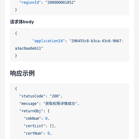
"regionId"
:
"200000001852"
}
请求体body
{
"applicationId"
:
"296455c8-b3ca-43c6-9667-
a3ac0aa0eb11"
}
响应示例
{

"statusCode"
: 
"200"
,

"message"
: 
"获取权限详情成功"
,

"returnObj"
: {

"cmkNum"
: 
0
,

"certList"
: [],

"certNum"
: 
0
,
