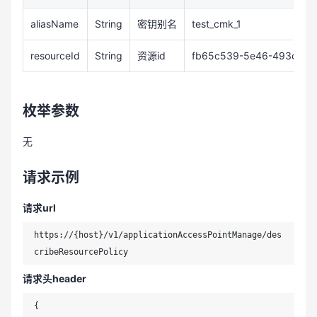
aliasName
String
密钥别名
test_cmk_1
resourceId
String
资源id
fb65c539-5e46-493c-9b
枚举参数
无
请求示例
请求url
https://{host}/v1/applicationAccessPointManage/des
请求头header
{