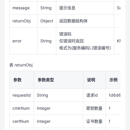
message
String
提示信息
Succe
returnObj
Object
返回数据结构体
错误码
error
String
仅错误时返回
KMS.0
格式为{服务编码}.{错误编号}
表 returnObj
参数
参数类型
说明
示例
requestId
String
请求id
1d6d65ac-
cmkNum
Integer
密钥数量
1
certNum
Integer
证书数量
1