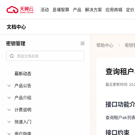
活动
息壤智算
产品
解决方案
应用商城
定价
文档中心
活动
热门活动
天翼云最新优惠活动，涵盖免费
密钥管理
帮助中心
密钥
试用，产品折扣等，助您降本增
安全隔离版Op
效！
OpenClaw云
起
查看全部活动
查询租户
最新动态
2026-03-12
企业出海解决
最近更新时间: 2026-
助力您的业务
产品公告
接口功能
产品介绍
接口功能
查询租户ak列
云上钜惠
计费说明
爆款云主机全场
查询租户ak列
接口约束
快速入门
接口约束
无
用户指南