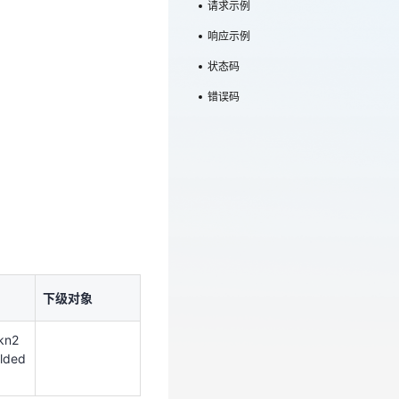
请求示例
响应示例
状态码
错误码
下级对象
下级对象
fkn2
lded
fkn2
lded