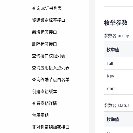
full
查询uk证书列表
key
资源绑定标签接口
枚举参数
cert
新增标签接口
参数名 policy
参数名 status
删除标签接口
枚举值
枚举值
查询接口权限列表
full
0
查询应用接入点列表
key
1
查询终端节点白名单
cert
创建密钥版本
请求示例
查看密钥详情
参数名 status
请求url
禁用密钥
枚举值
非对称密钥加密接口
请求头header