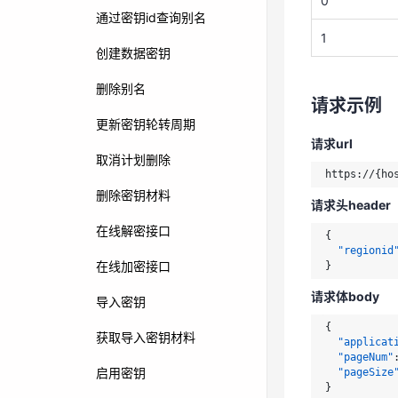
0
{
通过密钥id查询别名
"regionid
1
}
创建数据密钥
请求体body
删除别名
请求示例
{
更新密钥轮转周期
"applicat
"pageNum"
请求url
"pageSize
取消计划删除
}
删除密钥材料
请求头header
响应示例
在线解密接口
{
"regionid
{

在线加密接口
}
"statusCo
"message"
请求体body
导入密钥
"returnOb
"pageNu
{
获取导入密钥材料
"pageSi
"applicat
"pageNum"
"list"
: 
启用密钥
"pageSize
      {

}
"cr