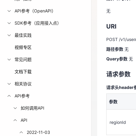
免费活动
API参考（OpenAPI）
无
URI
SDK参考（应用接入点）
免费试用中心
URI
POST /v1/userA
多款云产品免
最佳实践
路径参数
无
POST /v1/userA
Query参数
无
视频专区
路径参数
无
Query参数
无
常见问题
请求参数
文档下载
请求参数
请求头header
相关协议
请求头header
参数
API参考
参数
regionId
如何调用API
API
regionId
请求体body参
2022-11-03