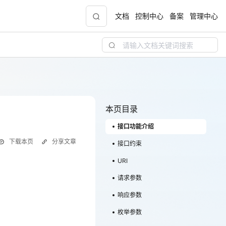
文档
控制中心
备案
管理中心
青云志云端助力计划
NEW
.9元
一站式科研助手，海外资源安全访问平台，助
力青年翼展宏图，平步青云
本页目录
接口功能介绍
中小企业服务商合作专区
下载本页
分享文章
配，
国家云助力中小企业腾飞，高额上云补贴重磅
接口约束
上线
URI
请求参数
现金
响应参数
枚举参数