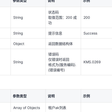
参数类型
说明
示例
String
提示信息
Success
状态码
Object
返回数据结构体
String
取值范围：200 成
200
功
错误码
仅错误时返回
String
KMS.0269
格式为{服务编码}.
String
提示信息
Success
{错误编号}
Object
返回数据结构体
错误码
仅错误时返回
参数类型
说明
示例
String
KMS.0269
格式为{服务编码}.
{错误编号}
Array of Objects
租户ak列表
Integer
总数量
5
Integer
当前页码
1
参数类型
说明
示例
Integer
页码大小
10
Array of Objects
租户ak列表