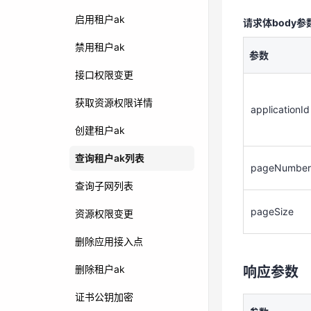
参数
启用租户ak
请求体body参
禁用租户ak
参数
applicationId
接口权限变更
获取资源权限详情
applicationId
pageNumbe
创建租户ak
pageSize
查询租户ak列表
pageNumber
查询子网列表
响应参数
pageSize
资源权限变更
参数
删除应用接入点
删除租户ak
响应参数
statusCode
证书公钥加密