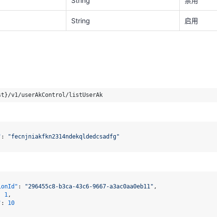
String
禁用
"
:
"fecnjniakfkn2314ndekqldedcsadfg"
String
启用
ionId"
:
"296455c8-b3ca-43c6-9667-a3ac0aa0eb11"
,
:
1
,
"
:
10
"
:
"fecnjniakfkn2314ndekqldedcsadfg"
de"
: 
"200"
,

: 
"查询租户ak列表成功"
,

j"
: {

mber"
: 
1
,

ze"
: 
10
,

ionId"
:
"296455c8-b3ca-43c6-9667-a3ac0aa0eb11"
,
:
1
,
[

"
:
10
eateTime"
: 
1761614658000
,
