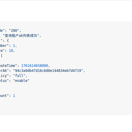
erAk"
: 
"94c3a9db47d16cb00e144834eb7d4719"
,

licy"
: 
"full"
,

atus"
: 
"enable"
ount"
: 
1
de"
: 
"200"
,

: 
"查询租户ak列表成功"
,

j"
: {

mber"
: 
1
,

ze"
: 
10
,

[

eateTime"
: 
1761614658000
,

erAk"
: 
"94c3a9db47d16cb00e144834eb7d4719"
,

licy"
: 
"full"
,

atus"
: 
"enable"
ount"
: 
1