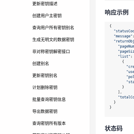
"us
更新密钥描述
"po
响应示例
"st
创建用户主密钥
      }

    ],

{

查询用户所有密钥别名
"totalC
"statusCo
  }

"message"
生成无明文的数据密钥
}

"returnOb
"pageNu
非对称密钥解密接口
"pageSi
"list"
: 
状态码
      {

创建别名
"cr
"us
请参考
状态码
更新密钥别名
"po
"st
计划删除密钥
      }

错误码
    ],

"totalC
批量查询密钥信息
请参考
错误码
  }

}

导出数据密钥
查询密钥所有版本
状态码