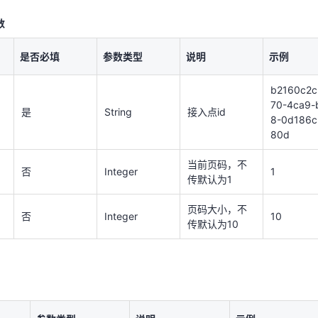
是否必填
参数类型
说明
示例
数
b2160c2c
70-4ca9-
是否必填
参数类型
说明
示例
是
String
接入点id
8-0d186
80d
b2160c2c
70-4ca9-
当前页码，不
是
String
接入点id
r
否
Integer
1
8-0d186c
传默认为1
80d
页码大小，不
否
Integer
10
传默认为10
当前页码，不
否
Integer
1
传默认为1
页码大小，不
否
Integer
10
传默认为10
参数类型
说明
示例
状态码
String
取值范围：200 成
200
功