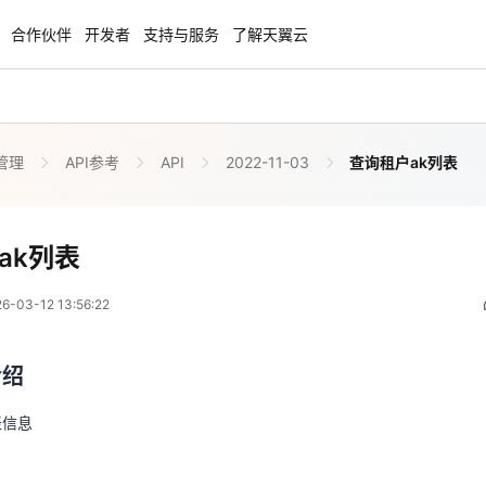
合作伙伴
开发者
支持与服务
了解天翼云
管理
API参考
API
2022-11-03
查询租户ak列表
enClaw
聚力AI赋能 天翼云大模型专项
NEW
服务器专属“龙虾“套餐低至1.5折
大模型特惠专区·Token Plan 轻享包低至9
起
查询租户ak列表
ak列表
 05:56:22
方案
天翼云信创专区
NEW
NEW
03-12 13:56:22
扬帆出海，通达全球！
“一云多芯、一云多态”,国产化软件全面适
介绍
国产操作系统及硬件芯片支持丰富
介绍
表信息
天翼云奖励推广计划
特惠，2核4G只要1.8折起！
加入成为云推官，推荐新用户注册下单得
表信息
奖励