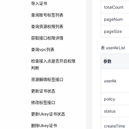
表 userAkList
导入证书
totalCount
参数
查询账号标签列表
pageNum
查询资源权限列表
userAk
pageSize
获取接口权限详情
policy
表 userAkList
查询vpc列表
status
检查接入点是否开启权限
参数
判断
createTime
资源解绑标签接口
userAk
更新证书状态
枚举参数
policy
修改标签接口
参数名 policy
status
更新Ukey证书状态
枚举值
删除Ukey证书
createTime