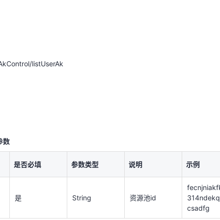
天翼云用户体验官
HOT
NEW
kControl/listUserAk
费试用，快来开启云上之旅
您的洞察，重塑科技边界
kControl/listUserAk
参数
参数
是否必填
参数类型
说明
示例
是否必填
参数类型
说明
示例
fecnjniak
是
String
资源池id
314ndekq
csadfg
fecnjniak
是
String
资源池id
314ndekq
数
csadfg