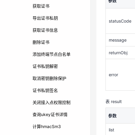
参数
message
获取证书
returnObj
导出证书私钥
statusCode
获取证书信息
error
message
删除证书
returnObj
添加终端节点白名单
表 result
证书私钥解密
参数
error
取消密钥删除保护
list
证书私钥签名
totalCount
表 result
关闭接入点权限控制
pageNum
查询ukey证书详情
参数
pageSize
计算hmacSm3
list