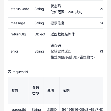
状态码
statusCode
String
200
取值范围：200 成功
message
String
提示信息
Succe
returnObj
Object
返回数据结构体
错误码
error
String
仅错误时返回
KMS.0
格式为{服务编码}.{错误编号}
表 requestId
参数
参数
说明
示例
类型
requestId
String
请求ID
56495f16-08e8-45a7-8718-