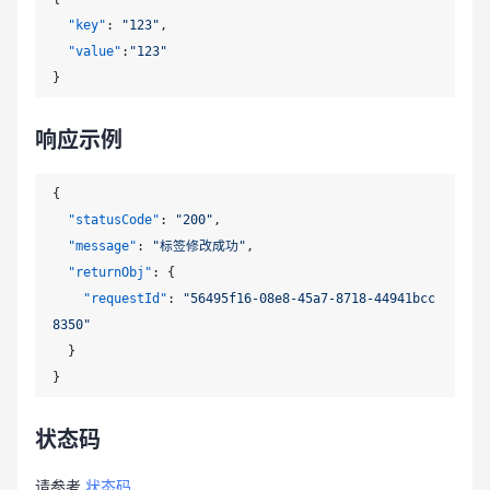
"key"
:
"123"
,
"value"
:
"123"
}
响应示例
{
"statusCode"
:
"200"
,
"message"
:
"标签修改成功"
,
"returnObj"
:
{
"requestId"
:
"56495f16-08e8-45a7-8718-44941bcc
8350"
}
}
状态码
请参考
状态码