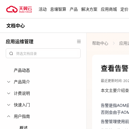
活动
息壤智算
产品
解决方案
应用商城
定价
文档中心
活动
热门活动
天翼云最新优惠活动，涵盖免费
应用运维管理
帮助中心
应用
试用，产品折扣等，助您降本增
安全隔离版Op
效！
OpenClaw云
起
查看全部活动
查看告警
产品动态
2024-01-09
企业出海解决
最近更新时间: 2024-
助力您的业务
产品简介
告警是指AOM
否则会由于AO
本文主要介绍查
计费说明
告警管理使用前
云上钜惠
快速入门
告警是指AOM
告警管理使用
爆款云主机全场
否则会由于AO
用户指南
告警管理使用前提
概述