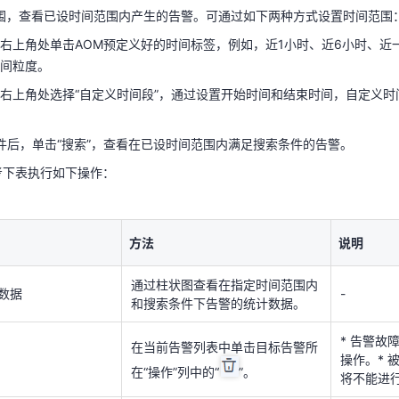
围，查看已设时间范围内产生的告警。可通过如下两种方式设置时间范围
右上角处选择“自定义时间段”，通过设置开始时间和结束时间，自定义时
右上角处单击AOM预定义好的时间标签，例如，近1小时、近6小时、近
间粒度。
件后，单击“搜索”，查看在已设时间范围内满足搜索条件的告警。
右上角处选择“自定义时间段”，通过设置开始时间和结束时间，自定义时
参考下表执行如下操作：
件后，单击“搜索”，查看在已设时间范围内满足搜索条件的告警。
方法
说明
参考下表执行如下操作：
通过柱状图查看在指定时间范围内
数据
-
和搜索条件下告警的统计数据。
方法
说明
* 告警故
在当前告警列表中单击目标告警所
操作。* 
通过柱状图查看在指定时间范围内
在“操作”列中的“
”。
将不能进
数据
-
和搜索条件下告警的统计数据。
鼠标单击目标告警名称，可查看告
-
* 告警故
警详情。
在当前告警列表中单击目标告警所
操作。* 
在“操作”列中的“
”。
将不能进