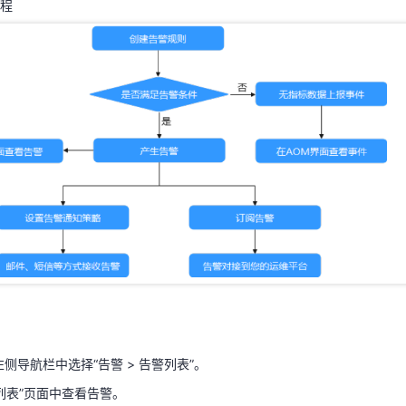
程
天翼云用户体验官
HOT
NEW
费试用，快来开启云上之旅
您的洞察，重塑科技边界
M左侧导航栏中选择“告警 > 告警列表”。
警列表”页面中查看告警。
围，查看已设时间范围内产生的告警。可通过如下两种方式设置时间范围
M左侧导航栏中选择“告警 > 告警列表”。
右上角处单击AOM预定义好的时间标签，例如，近1小时、近6小时、近
警列表”页面中查看告警。
时间粒度。