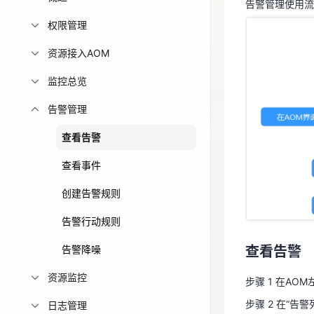
告警管理使用流
免费活动
权限管理
资源接入AOM
免费试用中心
多款云产品免
监控总览
告警管理
查看告警
查看事件
创建告警规则
查看告警
告警行动规则
步骤 1 在AO
步骤 2 在“告
告警降噪
查看告警
1、设置时间范
资源监控
步骤 1 在AO
方式一：在界面
步骤 2 在“告
日志管理
要选择不同的