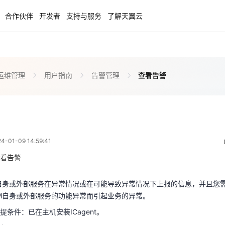
合作伙伴
开发者
支持与服务
了解天翼云
运维管理
用户指南
告警管理
查看告警
enClaw
聚力AI赋能 天翼云大模型专项
NEW
服务器专属“龙虾“套餐低至1.5折
大模型特惠专区·Token Plan 轻享包低至9
起
查看告警
 06:59:41
方案
天翼云信创专区
NEW
NEW
01-09 14:59:41
扬帆出海，通达全球！
“一云多芯、一云多态”,国产化软件全面适
自身或外部服务在异常情况或在可能导致异常情况下上报的信息，并且您
国产操作系统及硬件芯片支持丰富
M自身或外部服务的功能异常而引起业务的异常。
看告警
提条件：已在主机安装ICagent。
天翼云奖励推广计划
自身或外部服务在异常情况或在可能导致异常情况下上报的信息，并且您
流程
特惠，2核4G只要1.8折起！
加入成为云推官，推荐新用户注册下单得
M自身或外部服务的功能异常而引起业务的异常。
奖励
条件：已在主机安装ICagent。