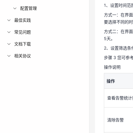
1、设置时间范
方式二：在界面
配置管理
方式一：在界面
5天。
最佳实践
要选择不同的时
2、设置筛选条
方式二：在界面
常见问题
步骤 3 您可
5天。
操作说明
文档下载
2、设置筛选条
相关协议
操作
步骤 3 您可
操作说明
查看告警统计
操作
清除告警
查看告警统计
查看告警详情
清除告警