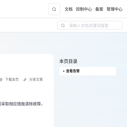
文档
控制中心
备案
管理中心
青云志云端助力计划
NEW
.9元
一站式科研助手，海外资源安全访问平台，助
力青年翼展宏图，平步青云
本页目录
查看告警
中小企业服务商合作专区
下载本页
分享文章
配，
国家云助力中小企业腾飞，高额上云补贴重磅
需采取相应措施清除故障，
上线
需采取相应措施清除故障，
现金