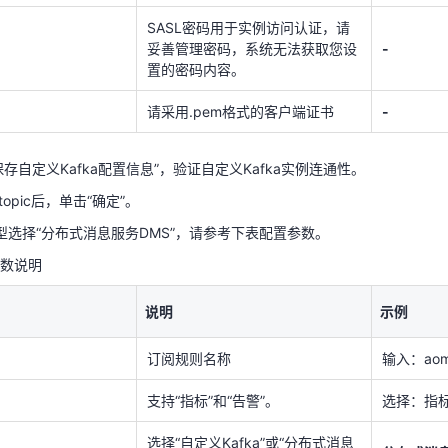
SASL密码用于实例访问认证，请
妥善管理密码，系统无法获取您设
-
置的密码内容。
请采用.pem格式的客户端证书
-
SL_SSL参数
说明
示例
保存自定义Kafka配置信息”，验证自定义Kafka实例连通性。
opic后，单击“确定”。
SASL用户名用于实例访问认证。
demo
型选择“分布式消息服务DMS”，请参考下表配置参数。
SASL密码用于实例访问认证，请
妥善管理密码，系统无法获取您设
-
数说明
置的密码内容。
说明
示例
请采用.pem格式的客户端证书
-
订阅规则名称
输入：aom-
保存自定义Kafka配置信息”，验证自定义Kafka实例连通性。
opic后，单击“确定”。
支持“指标”和“告警”。
选择：指
型选择“分布式消息服务DMS”，请参考下表配置参数。
选择“自定义Kafka”或“分布式消息