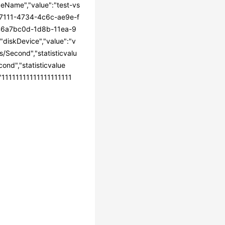
deName","value":"test-vs
5d97111-4734-4c6c-ae9e-f
:"46a7bc0d-1d8b-11ea-9
diskDevice","value":"v
es/Second","statisticvalu
ond","statisticvalue
:"11111111111111111111
1.1"},{"name":"host
ace","value":"defau
3333333"},{"nam
ue":"vda"},{"nam
":"Kilobytes/Secon
267,"type":"","uni
eRate"}],"collect_t