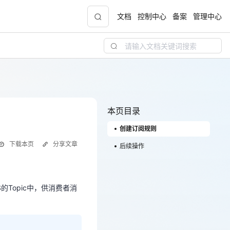
文档
控制中心
备案
管理中心
青云志云端助力计划
NEW
.9元
一站式科研助手，海外资源安全访问平台，助
力青年翼展宏图，平步青云
本页目录
创建订阅规则
中小企业服务商合作专区
下载本页
分享文章
配，
国家云助力中小企业腾飞，高额上云补贴重磅
后续操作
的Topic中，供消费者消
上线
的Topic中，供消费者消
现金