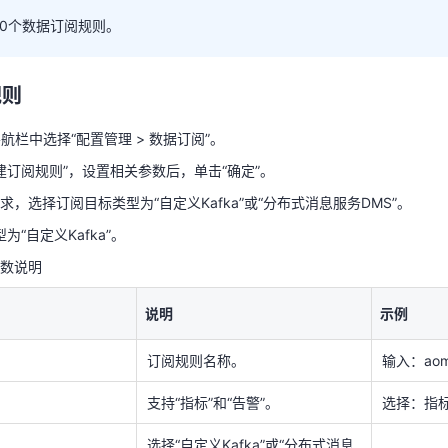
10个数据订阅规则。
10个数据订阅规则。
天翼云用户体验官
HOT
NEW
规则
费试用，快来开启云上之旅
您的洞察，重塑科技边界
导航栏中选择“配置管理 > 数据订阅”。
创建订阅规则”，设置相关参数后，单击“确定”。
规则
，选择订阅目标类型为“自定义Kafka”或“分布式消息服务DMS”。
为“自定义Kafka”。
导航栏中选择“配置管理 > 数据订阅”。
数说明
创建订阅规则”，设置相关参数后，单击“确定”。
，选择订阅目标类型为“自定义Kafka”或“分布式消息服务DMS”。
说明
示例
为“自定义Kafka”。
订阅规则名称。
输入：aom-
参数说明
支持“指标”和“告警”。
选择：指
说明
示例
选择“自定义Kafka”或“分布式消息