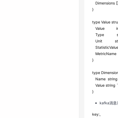
    Metric
Dimensions []
    Values
}
    Collec
 } 
type Value stru
Value interf
 type Metr
Type strin
    Namesp
Unit strin
    Dimens
StatisticValue
 } 
MetricName 
}
 type Valu
    Value 
type Dimension
    Type  
Name string 
    Unit  
Value string `
    Statis
}
    Metric
kafka消
 } 
key:,
 type Dime