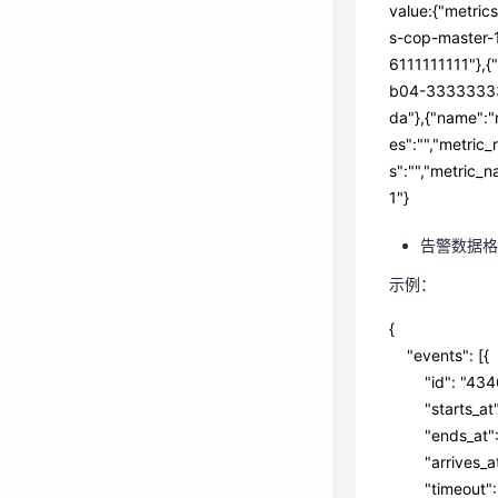
value:{"metric
    Name  
s-cop-master-1
    Value 
6111111111"},{
 } 
b04-333333333
da"},{"name":"m
kafka消
es":"","metric_
key:, 
s":"","metric_
 value:{"metrics":[{"metric":{"namespace":"PAAS.NODE","dimensions":[{"name":"nodeNam
1"}
e","value"
告警数据格
ID","value
lt"},{"nam
示例：
e":"cluste
e":"master
{
d","statis
"events": [{
t":"Kiloby
"id": "4346
ime":15978
"starts_at"
"ends_at":
告警数据
"arrives_at"
"timeout": 
示例：