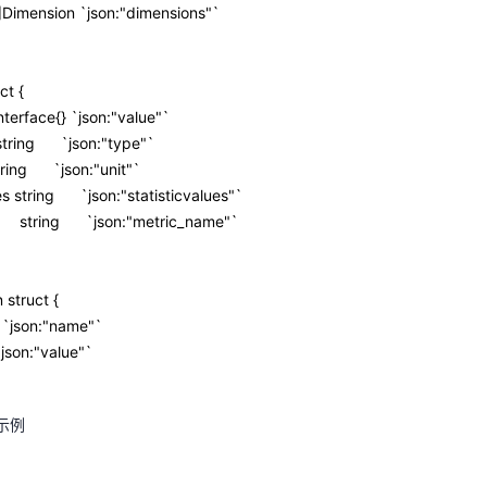
      Metric  `json:"metric"` 
Dimension `json:"dimensions"`
      []Value `json:"values"` 
tTime int64   `json:"collect_time"` 
ct {
ace{} `json:"value"`
ic struct { 
g `json:"type"`
ace  string      `json:"namespace"` 
g `json:"unit"`
ions []Dimension `json:"dimensions"` 
s string `json:"statisticvalues"`
string `json:"metric_name"`
e struct { 
          interface{} `json:"value"` 
 struct {
          string      `json:"type"` 
`json:"name"`
          string      `json:"unit"` 
json:"value"`
ticValues string      `json:"statisticvalues"` 
Name      string      `json:"metric_name"` 
息示例
nsion struct { 