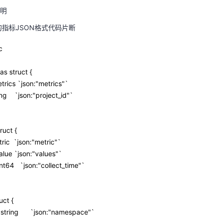
明
栏，单击
，选择“网络 > 虚拟私有云 VPC”。
的指标JSON格式代码片断
导航栏单击“访问控制 > 安全组”，在使用DMS所在的安全组右侧，单击“配置规
规则”页签下，单击“添加规则”，放通9011端口、源地址为“198.19.128.0/
c
并保存DMS配置信息”。
as struct {
topic后，单击“确定”。
ics `json:"metrics"`
说明
ng `json:"project_id"`
的指标JSON格式代码片断
tric 
ruct {
c `json:"metric"`
icDatas struct { 
e `json:"values"`
s   []Metrics `json:"metrics"` 
t64 `json:"collect_time"`
tId string    `json:"project_id"` 
uct {
ics struct { 
tring `json:"namespace"`