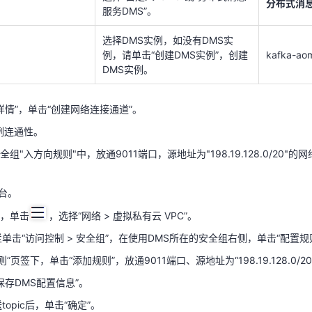
分布式消息
参数说明
服务DMS”。
选择DMS实例，如没有DMS实
说明
示例
例，请单击“创建DMS实例”，创建
kafka-ao
DMS实例。
订阅规则名称
输入：aom-
支持“指标”和“告警”。
选择：指
则详情”，单击“创建网络连接通道”。
选择“自定义Kafka”或“分布式消息
实例连通性。
分布式消息
服务DMS”。
组"入方向规则"中，放通9011端口，源地址为"198.19.128.0/20
选择DMS实例，如没有DMS实
例，请单击“创建DMS实例”，创建
kafka-ao
DMS实例。
制台。
栏，单击
，选择“网络 > 虚拟私有云 VPC”。
则详情”，单击“创建网络连接通道”。
导航栏单击“访问控制 > 安全组”，在使用DMS所在的安全组右侧，单击“配置规
实例连通性。
规则”页签下，单击“添加规则”，放通9011端口、源地址为“198.19.128.0/
组"入方向规则"中，放通9011端口，源地址为"198.19.128.0/20
并保存DMS配置信息”。
topic后，单击“确定”。
制台。