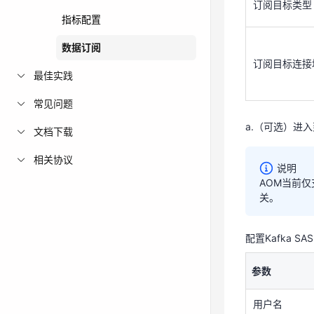
规则名称
订阅目标类型
指标配置
订阅内容
数据订阅
订阅目标连接
订阅目标类型
最佳实践
常见问题
订阅目标连接
a.（可选）进入
文档下载
相关协议
说明
a.（可选）进入
AOM当前仅支
关。
配置Kafka SA
说明
参数
AOM当前仅
关。
用户名