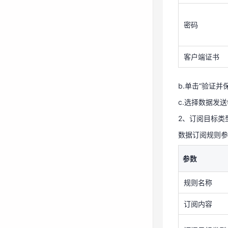
密码
客户端证书
配置Kafka SA
参数
b.单击“验证并
c.选择数据发送t
用户名
2、订阅目标类
密码
数据订阅规则参
参数
客户端证书
规则名称
b.单击“验证并
c.选择数据发送t
订阅内容
2、订阅目标类