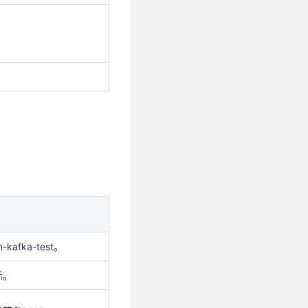
kafka-test。
标。