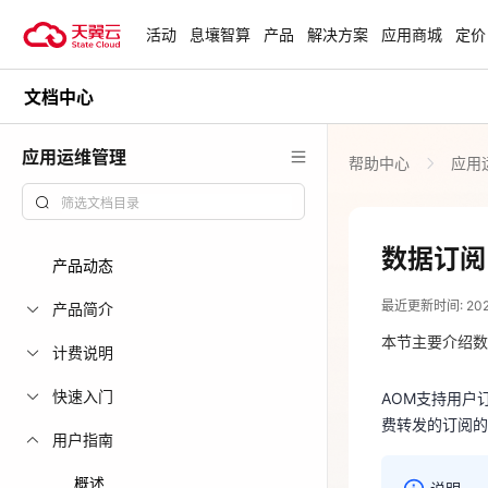
活动
息壤智算
产品
解决方案
应用商城
定价
文档中心
活动
热门活动
天翼云最新优惠活动，涵盖免费
应用运维管理
帮助中心
应用
试用，产品折扣等，助您降本增
安全隔离版Op
效！
OpenClaw云
起
查看全部活动
数据订阅
产品动态
2024-01-09
企业出海解决
最近更新时间: 2024-
助力您的业务
产品简介
AOM支持用户
费转发的订阅
本节主要介绍数
计费说明
云上钜惠
快速入门
AOM支持用户
爆款云主机全场
费转发的订阅的
用户指南
说明
概述