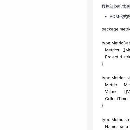
数据订阅格式说
ii. 在左侧导航
AOM格式
iii. 在左侧
iv. 在“入方向
package metri
c. 单击“验证
type MetricDat
d. 选择数据发送
Metrics []Metr
数据订阅格式
ProjectId stri
}
AOM格式
package me
type Metrics st
Metric Metri
 type Metr
Values []Valu
    Metric
CollectTime in
    Projec
}
 } 
type Metric str
 type Metr
Namespace s