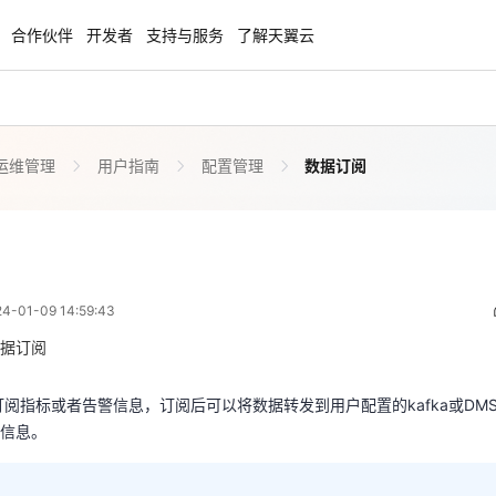
合作伙伴
开发者
支持与服务
了解天翼云
运维管理
用户指南
配置管理
数据订阅
enClaw
聚力AI赋能 天翼云大模型专项
NEW
服务器专属“龙虾“套餐低至1.5折
大模型特惠专区·Token Plan 轻享包低至9
起
数据订阅
 06:59:43
方案
天翼云信创专区
NEW
NEW
01-09 14:59:43
扬帆出海，通达全球！
“一云多芯、一云多态”,国产化软件全面适
订阅指标或者告警信息，订阅后可以将数据转发到用户配置的kafka或DMS
国产操作系统及硬件芯片支持丰富
的信息。
据订阅
天翼云奖励推广计划
订阅指标或者告警信息，订阅后可以将数据转发到用户配置的kafka或DMS
特惠，2核4G只要1.8折起！
加入成为云推官，推荐新用户注册下单得
信息。
奖励