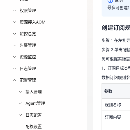
说明
最多可创建
最多可创建
免费活动
权限管理
资源接入AOM
免费试用中心
创建订阅
多款云产品免
监控总览
步骤 1 在左侧
告警管理
步骤 2 单击“
创建订阅
资源监控
您可根据实际需求
1、订阅目标类型
日志管理
步骤 1 在左侧
数据订阅规则参
步骤 2 单击“
配置管理
您可根据实际需求
参数
接入管理
1、订阅目标类型
Agent管理
规则名称
数据订阅规则
日志配置
订阅内容
参数
配额设置