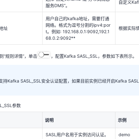
订阅规则名称。
输入：aom-
自定义Kaf
服务DMS”。
支持“指标”和“告警”。
选择：指
用户自己的kafka地址，需要打通
网络。格式为逗号分割的ipv4:por
选择“自定义Kafka”或“分布式消息
地址
根据实际
自定义Kaf
t。例如: 192.168.0.1:9092,192.1
服务DMS”。
68.0.2:9092**
用户自己的kafka地址，需要打通
网络。格式为逗号分割的ipv4:por
地址
根据实际
t。例如: 192.168.0.1:9092,192.1
到“规则详情”，单击
，配置Kafka SASL_SSL，参数如下表所示。
68.0.2:9092**
到“规则详情”，单击
，配置Kafka SASL_SSL，参数如下表所示。
持Kafka SASL_SSL安全认证配置，如果目前实例已经开启Kafka SAS
SL_SSL参数
说明
示例
支持Kafka SASL_SSL安全认证配置，如果目前实例已经开启Kafka SA
SASL用户名用于实例访问认证。
demo