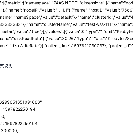
s":[{"metric":{"namespace":"PAAS.NODE","dimensions":[{"name":"no
string `json:"name"` 
"},{"name":"nodeIP","value":"1.1.1.1"},{"name":"hostID","value":"7
string `json:"value"` 
"name":"nameSpace","value":"default"},{"name":"clusterId","value"
333333"},{"name":"clusterName","value":"test-vss-111"},{"name":"
aster","value":"true"}]},"values":[{"value":0,"type":"","unit":"Kilobyt
息示例
name":"diskReadRate"},{"value":30.267,"type":"","unit":"Kilobytes/Sec
name":"diskWriteRate"}],"collect_time":1597821030037}],"project_id"
:"test-vss-cop-master-1"},{"name":"nodeIP","value":"1.1.
式说明
":"75d97111-4734-4c6c-ae9e-f6111111111"},{"name":"nameSp
e":"clusterId","value":"46a7bc0d-1d8b-11ea-9b04-33333333
rName","value":"test-vss-111"},{"name":"diskDevice","val
","value":"true"}]},"values":[{"value":0,"type":"","unit
ticvalues":"","metric_name":"diskReadRate"},{"value":30.
tes/Second","statisticvalues":"","metric_name":"diskWrit
299651651991683",
21030037}],"project_id":"111111111111111111111"}
: 1597822250194,
 0,
格式说明
: 1597822250194,
300000,