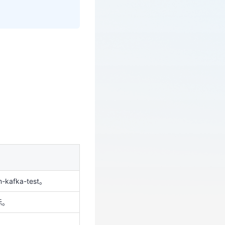
kafka-test。
标。