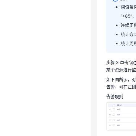
阈值条
2、定义阈值：
“>8
连续周
统计方
统计周
说明
步骤 3 单击
某个资源进行监
阈值
如下图所示，对
为“>
告警，可在左侧
连续
告警规则
统计
统计