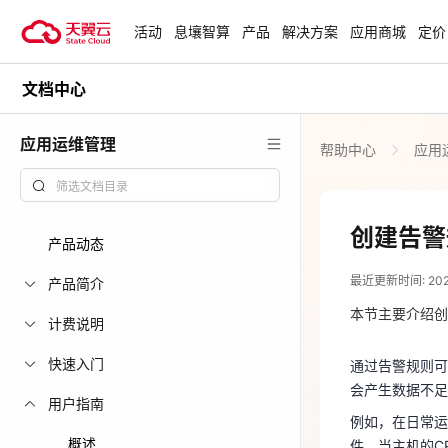
活动
息壤智算
产品
解决方案
应用商城
定价
文档中心
活动
热门活动
天翼云最新优惠活动，涵盖免费
应用运维管理
帮助中心
应用
试用，产品折扣等，助您降本增
安全隔离版Op
效！
OpenClaw云
起
查看全部活动
创建告警
产品动态
2024-01-09
企业出海解决
最近更新时间: 2024-
助力您的业务
产品简介
通过告警规则
会产生数据不
本节主要介绍创
计费说明
例如，在日常运
云上钜惠
快速入门
通过告警规则可
件，当主机的C
爆款云主机全场
会产生数据不足
免因资源问题
用户指南
例如，在日常运
注意事项
概述
件，当主机的C