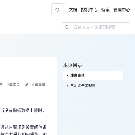
文档
控制中心
备案
管理中心
青云志云端助力计划
NEW
.9元
一站式科研助手，海外资源安全访问平台，助
力青年翼展宏图，平步青云
本页目录
注意事项
中小企业服务商合作专区
下载本页
分享文章
配，
国家云助力中小企业腾飞，高额上云补贴重磅
自定义告警规则
；当没有指标数据上报时，
上线
可通过告警规则设置阈值条
当没有指标数据上报时，
等信息并采取相应措施，避
现金
可通过告警规则设置阈值条
等信息并采取相应措施，避