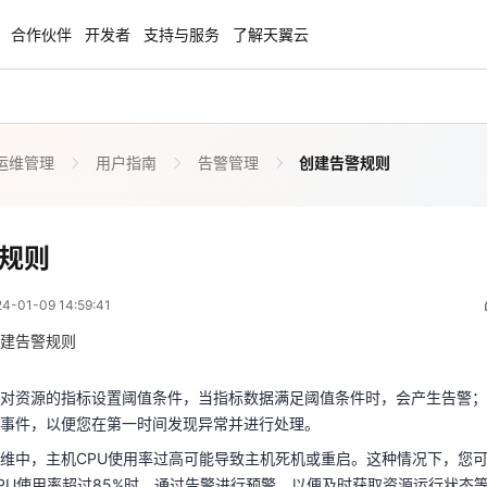
合作伙伴
开发者
支持与服务
了解天翼云
运维管理
用户指南
告警管理
创建告警规则
enClaw
聚力AI赋能 天翼云大模型专项
NEW
服务器专属“龙虾“套餐低至1.5折
大模型特惠专区·Token Plan 轻享包低至9
起
创建告警规则
规则
 06:59:41
方案
天翼云信创专区
NEW
NEW
01-09 14:59:41
扬帆出海，通达全球！
“一云多芯、一云多态”,国产化软件全面适
可对资源的指标设置阈值条件，当指标数据满足阈值条件时，会产生告警
国产操作系统及硬件芯片支持丰富
足事件，以便您在第一时间发现异常并进行处理。
建告警规则
维中，主机CPU使用率过高可能导致主机死机或重启。这种情况下，您
天翼云奖励推广计划
对资源的指标设置阈值条件，当指标数据满足阈值条件时，会产生告警；
PU使用率超过85%时，通过告警进行预警，以便及时获取资源运行状态
特惠，2核4G只要1.8折起！
加入成为云推官，推荐新用户注册下单得
事件，以便您在第一时间发现异常并进行处理。
造成业务损失。
奖励
维中，主机CPU使用率过高可能导致主机死机或重启。这种情况下，您
PU使用率超过85%时，通过告警进行预警，以便及时获取资源运行状态