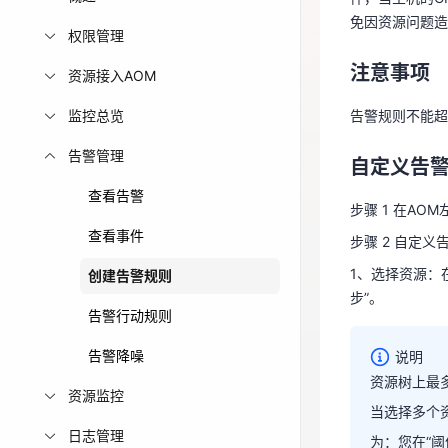
免因资源问题造
免费活动
权限管理
告警规则不能超
注意事项
资源接入AOM
免费试用中心
自定义告
多款云产品免
监控总览
告警规则不能超
步骤 1 在AO
告警管理
步骤 2 自定义
自定义告
1、选择资源：
查看告警
步骤 1 在AO
步”。
查看事件
步骤 2 自定义
1、选择资源：
创建告警规则
步”。
告警行动规则
说明
告警降噪
说明
资源树上最
资源监控
资源树上最
当选择多个
当选择多
日志管理
为：您在“