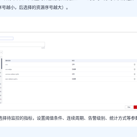
“阈值名称”文本框中设置的告警规则名称加上0至9的序号（序号和资源选
序号越小，后选择的资源序号越大）。
择的资源序号越小，后选择的资源序号越大）。
选择待监控的指标，设置阈值条件、连续周期、告警级别、统计方式等参