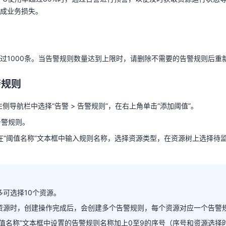
成业务损失。
过1000条。当告警规则数量达到上限时，请删除不需要的告警规则后重
天翼云用户体验官
HOT
NEW
警规则
费试用，快来开启云上之旅
您的洞察，重塑科技边界
过1000条。当告警规则数量达到上限时，请删除不需要的告警规则后重
M左侧导航栏中选择“告警 > 告警规则”，在右上角单击“添加阈值”。
告警规则。
警规则
在“阈值名称”文本框中输入规则名称，选择资源类型，在资源树上选择待
M左侧导航栏中选择“告警 > 告警规则”，在右上角单击“添加阈值”。
告警规则。
在“阈值名称”文本框中输入规则名称，选择资源类型，在资源树上选择待
多可选择10个资源。
多可选择10个资源。
资源时，创建操作完成后，会创建多个告警规则，每个资源对应一个告警
个资源时，创建操作完成后，会创建多个告警规则，每个资源对应一个告
阈值名称”文本框中设置的告警规则名称加上0至9的序号（序号和资源选择