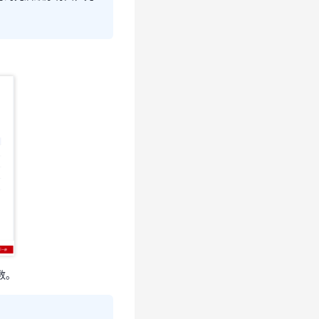
择时的先后顺序有
数。