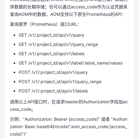
序数据的长期存储；也可以通过access_code作为认证凭据来
查询AOM中的数据，AOM支持以下原生Prometheus的API：
查询普罗（Prometheus）接口URL：
GET /v1/:project_id/api/v1/query
GET /v1/:project_id/api/v1/query_range
GET /v1/:project_id/api/v1/labels
GET /v1/:project_id/api/v1/label/:label_name/values
POST /v1/:project_id/api/v1/query
POST /v1/:project_id/api/v1/query_range
POST /v1/:project_id/api/v1/labels
调用以上API接口时，在请求header的Authorization字段加ac
cess_code。
示例："Authorization: Bearer {access_code}" 或者 "Authori
zation: Basic base64Encode("aom_access_code:{access_
code}")"