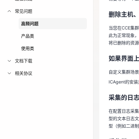
当您在CCE集
免费活动
常见问题
此为正常现象，
删除主机
将已删除的资
高频问题
免费试用中心
当您在CCE集
多款云产品免
此为正常现象，
如果界面
产品类
将已删除的资源
使用类
自定义集群场景
如果界面
ICAgent
文档下载
自定义集群场景
相关协议
采集的日
ICAgent
在配置日志采集
型的文本日志
采集的日
型（例如二进
在配置日志采集
型的文本日志文
采集器IC
型（例如二进制
AOM对基