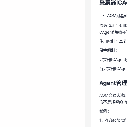
采集器IC
资源消耗：对此
CAgent消耗
AOM对基
使用限制：单节
资源消耗：对此
保护机制：
CAgent消耗
采集器ICAge
使用限制：单节
当采集器ICAg
保护机制：
采集器ICAge
Agent
当采集器ICAg
AOM会默认遍
的不是期望的地址
Agent
举例：
AOM会默认遍
1、在/etc/prof
的不是期望的地址
2、执行source
举例：
3、进入/opt/os
1、在/etc/prof