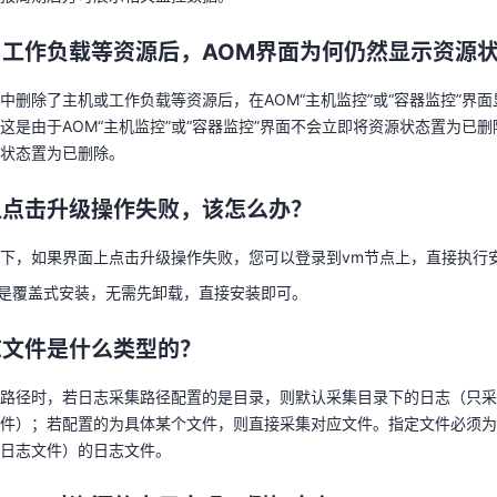
群中删除了主机或工作负载等资源后，在AOM“主机监控”或“容器监控”界
这是由于AOM“主机监控”或“容器监控”界面不会立即将资源状态置为已删
、工作负载等资源后，AOM界面为何仍然显示资源
源状态置为已删除。
天翼云用户体验官
HOT
NEW
群中删除了主机或工作负载等资源后，在AOM“主机监控”或“容器监控”界
费试用，快来开启云上之旅
您的洞察，重塑科技边界
这是由于AOM“主机监控”或“容器监控”界面不会立即将资源状态置为已删
上点击升级操作失败，该怎么办？
状态置为已删除。
下，如果界面上点击升级操作失败，您可以登录到vm节点上，直接执行
上点击升级操作失败，该怎么办？
的安装是覆盖式安装，无需先卸载，直接安装即可。
下，如果界面上点击升级操作失败，您可以登录到vm节点上，直接执行
志文件是什么类型的？
的安装是覆盖式安装，无需先卸载，直接安装即可。
路径时，若日志采集路径配置的是目录，则默认采集目录下的日志（只采集*
文件）；若配置的为具体某个文件，则直接采集对应文件。指定文件必须
志文件是什么类型的？
制日志文件）的日志文件。
路径时，若日志采集路径配置的是目录，则默认采集目录下的日志（只采集*
件）；若配置的为具体某个文件，则直接采集对应文件。指定文件必须为
Agent对资源的占用大吗？例如内存、CPU。
日志文件）的日志文件。
础指标的采集，包含VM、容器、进程的CPU、内存等基础指标。