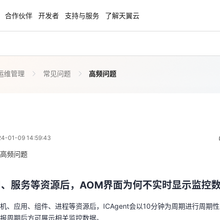
合作伙伴
开发者
支持与服务
了解天翼云
运维管理
常见问题
高频问题
enClaw
聚力AI赋能 天翼云大模型专项
NEW
服务器专属“龙虾“套餐低至1.5折
大模型特惠专区·Token Plan 轻享包低至9
起
高频问题
 06:59:43
方案
天翼云信创专区
NEW
NEW
01-09 14:59:43
扬帆出海，通达全球！
“一云多芯、一云多态”,国产化软件全面适
用、服务等资源后，AOM界面为何不实时显示监控
国产操作系统及硬件芯片支持丰富
高频问题
机、应用、组件、进程等资源后，ICAgent会以10分钟为周期进行周期
天翼云奖励推广计划
上报周期后方可展示相关监控数据。
、服务等资源后，AOM界面为何不实时显示监控
特惠，2核4G只要1.8折起！
加入成为云推官，推荐新用户注册下单得
奖励
机、应用、组件、进程等资源后，ICAgent会以10分钟为周期进行周期
、工作负载等资源后，AOM界面为何仍然显示资源
报周期后方可展示相关监控数据。