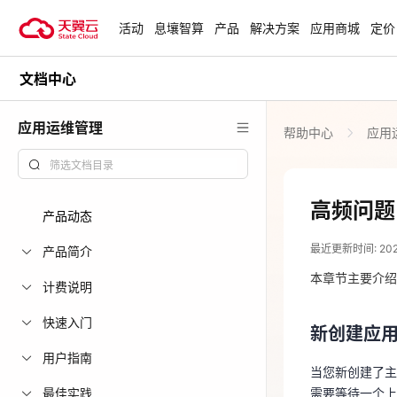
活动
息壤智算
产品
解决方案
应用商城
定价
文档中心
活动
热门活动
天翼云最新优惠活动，涵盖免费
应用运维管理
帮助中心
应用
试用，产品折扣等，助您降本增
安全隔离版Op
效！
OpenClaw云
起
查看全部活动
高频问题
产品动态
2024-01-09
企业出海解决
最近更新时间: 2024-
助力您的业务
产品简介
新创建应
本章节主要介绍
计费说明
当您新创建了主
云上钜惠
快速入门
需要等待一个
新创建应用
爆款云主机全场
用户指南
当您新创建了主
删除主机
最佳实践
需要等待一个上