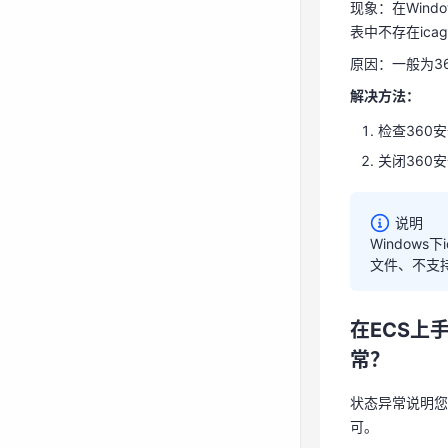
现象：在Windo
表中不存在icag
原因：一般为36
解决方法：
Window
检查360
现象：在Wind
关闭360安
表中不存在icag
原因：一般为36
说明
解决方法：
Windows
文件、不支持
检查360
关闭360安
在ECS上
常？
状态异常说明您
说明
可。