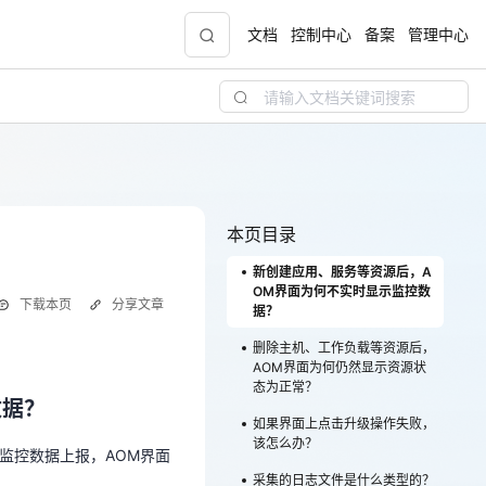
文档
控制中心
备案
管理中心
青云志云端助力计划
NEW
.9元
一站式科研助手，海外资源安全访问平台，助
力青年翼展宏图，平步青云
本页目录
新创建应用、服务等资源后，A
中小企业服务商合作专区
OM界面为何不实时显示监控数
下载本页
分享文章
配，
国家云助力中小企业腾飞，高额上云补贴重磅
据？
数据？
上线
删除主机、工作负载等资源后，
AOM界面为何仍然显示资源状
性监控数据上报，AOM界面
态为正常？
数据？
现金
如果界面上点击升级操作失败，
该怎么办？
性监控数据上报，AOM界面
状态为正常？
采集的日志文件是什么类型的？