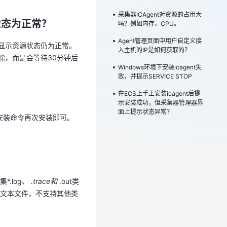
面显示资源状态仍为正常。
采集器ICAgent对资源的占用大
除，而是会等待30分钟后
状态为正常？
吗？例如内存、CPU。
Agent管理页面中用户自定义接
面显示资源状态仍为正常。
入主机的IP是如何获取的？
除，而是会等待30分钟后
Windows环境下安装icagent失
败，并提示SERVICE STOP
安装命令再次安装即可。
在ECS上手工安装icagent后提
示安装成功，但采集器管理器界
面上提示状态异常？
安装命令再次安装即可。
.log、
.trace和
.out类
为文本文件，不支持其他类
.log、
.trace和
.out类
文本文件，不支持其他类