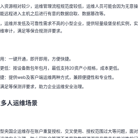
少，运维并发低及可靠性需求不高的小型企业，提供轻量级堡垒机实例，
入资源相对较少，运维管理流程规范度较低，运维人员可能会因为无意操
运维审计，满足等保合规测评要求。
能远程进入主机之后进行有意的数据窃取、数据篡改等。
，运维并发低及可靠性需求不高的小型企业，提供轻量级堡垒机实例，实
天翼云用户体验官
HOT
NEW
维审计，满足等保合规测评要求。
费试用，快来开启云上之旅
您的洞察，重塑科技边界
使用：一键开通，即开即用，方便快捷。
更低：按设备数包年包月，最低支持20资产小规格，成本更低。
捷：提供web及客户端运维两种方式，兼顾便捷性和专业性。
用：一键开通，即开即用，方便快捷。
：满足等保测评要求，助力企业运维安全治理。
更低：按设备数包年包月，最低支持20资产小规格，成本更低。
捷：提供web及客户端运维两种方式，兼顾便捷性和专业性。
业多人运维场景
满足等保测评要求，助力企业运维安全治理。
业多人运维场景
大型央国企运维存在账户重复授权、交叉使用、授权范围过大等问题，面
好运维安全治理，防止因账户管理不善导致数据泄漏是非常具有挑战性的
大，运维用户多，可靠性要求高的中大型企业，提供企业版堡垒机，提供
型央国企运维存在账户重复授权、交叉使用、授权范围过大等问题，面对
、高危命令阻断等能力，满足企业运维安全治理需求。