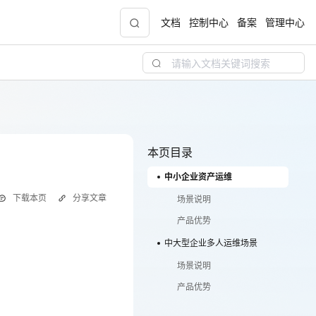
文档
控制中心
备案
管理中心
青云志云端助力计划
NEW
.9元
一站式科研助手，海外资源安全访问平台，助
力青年翼展宏图，平步青云
本页目录
中小企业资产运维
中小企业服务商合作专区
下载本页
分享文章
配，
国家云助力中小企业腾飞，高额上云补贴重磅
场景说明
上线
产品优势
中大型企业多人运维场景
场景说明
现金
操作造成数据丢失、业务故
产品优势