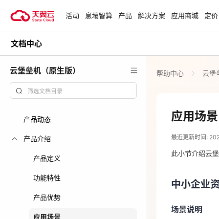
活动
息壤智算
产品
解决方案
应用商城
定价
文档中心
活动
热门活动
天翼云最新优惠活动，涵盖免费
云堡垒机（原生版）
帮助中心
云堡
试用，产品折扣等，助您降本增
安全隔离版Op
效！
OpenClaw云
起
查看全部活动
应用场景
产品动态
2024-08-09
企业出海解决
最近更新时间: 2024
助力您的业务
产品介绍
中小企业
此小节介绍云堡
产品定义
云上钜惠
场景说明
功能特性
中小企业
爆款云主机全场
中小企业运维
产品优势
障等，黑客也
场景说明
应用场景