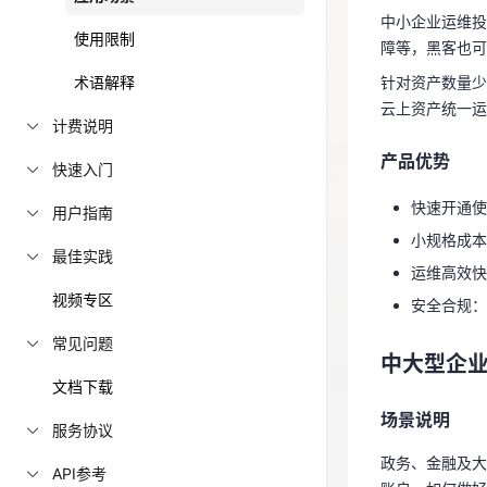
针对资产数量
中小企业运维投
云上资产统一
免费活动
使用限制
障等，黑客也可
术语解释
针对资产数量少
产品优势
免费试用中心
云上资产统一运
多款云产品免
计费说明
快速开通
产品优势
小规格成本
快速入门
运维高效快
快速开通使
用户指南
安全合规
小规格成本
最佳实践
运维高效快
中大型企
视频专区
安全合规：
场景说明
常见问题
中大型企
政务、金融及
文档下载
账户，如何做
场景说明
服务协议
针对资产数量
政务、金融及大
理、运维审计
API参考