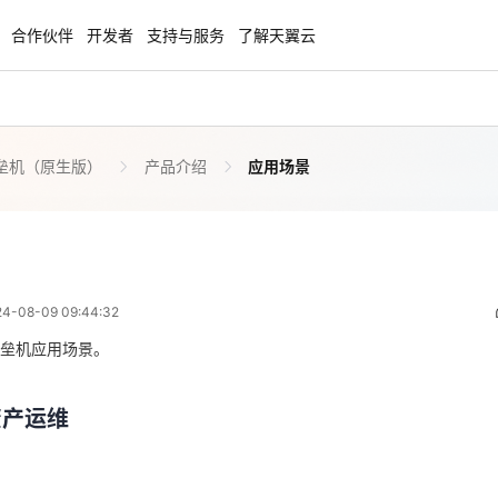
合作伙伴
开发者
支持与服务
了解天翼云
垒机（原生版）
产品介绍
应用场景
enClaw
聚力AI赋能 天翼云大模型专项
NEW
服务器专属“龙虾“套餐低至1.5折
大模型特惠专区·Token Plan 轻享包低至9
起
应用场景
 01:44:32
方案
天翼云信创专区
NEW
NEW
-08-09 09:44:32
扬帆出海，通达全球！
“一云多芯、一云多态”,国产化软件全面适
资产运维
国产操作系统及硬件芯片支持丰富
垒机应用场景。
天翼云奖励推广计划
资产运维
特惠，2核4G只要1.8折起！
加入成为云推官，推荐新用户注册下单得
投入资源相对较少，运维管理流程规范度较低，运维人员可能会因为无意
奖励
可能远程进入主机之后进行有意的数据窃取、数据篡改等。