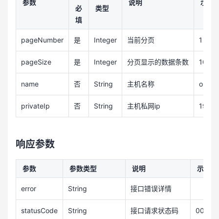
参数
说明
示例
必
类型
填
pageNumber
是
Integer
当前分页
1
pageSize
是
Integer
分页显示的数据条数
10
name
否
String
主机名称
osm-
privateIp
否
String
主机私网ip
192.1
响应参数
参数
参数类型
说明
示例
error
String
接口错误详情
statusCode
String
接口请求状态码
000