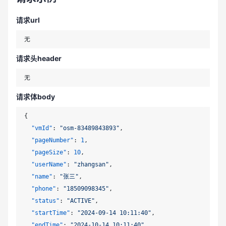
请求url
请求头header
请求体body
{
"vmId"
:
"osm-83489843893"
,
"pageNumber"
:
1
,
"pageSize"
:
10
,
"userName"
:
"zhangsan"
,
"name"
:
"张三"
,
"phone"
:
"18509098345"
,
"status"
:
"ACTIVE"
,
"startTime"
:
"2024-09-14 10:11:40"
,
"endTime"
:
"2024-10-14 10:11:40"
,