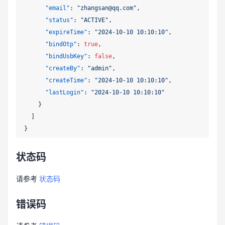
"email"
:
"zhangsan@qq.com"
,
"status"
:
"ACTIVE"
,
"expireTime"
:
"2024-10-10 10:10:10"
,
"bindOtp"
:
true
,
"bindUsbKey"
:
false
,
"createBy"
:
"admin"
,
"createTime"
:
"2024-10-10 10:10:10"
,
"lastLogin"
:
"2024-10-10 10:10:10"
}
]
}
状态码
请参考
状态码
错误码