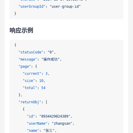
"userGroupId"
:
"user-group-id"
}
响应示例
{
"statusCode"
:
"0"
,
"message"
:
"操作成功"
,
"page"
:
{
"current"
:
3
,
"size"
:
10
,
"total"
:
54
}
,
"returnObj"
:
[
{
"id"
:
"8934429824389"
,
"userName"
:
"zhangsan"
,
"name"
:
"张三"
,