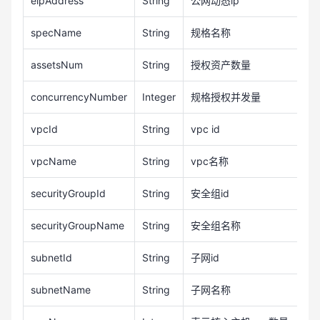
eipAddress
String
公网动态ip
specName
String
规格名称
assetsNum
String
授权资产数量
concurrencyNumber
Integer
规格授权并发量
vpcId
String
vpc id
vpcName
String
vpc名称
securityGroupId
String
安全组id
securityGroupName
String
安全组名称
subnetId
String
子网id
subnetName
String
子网名称