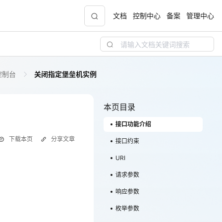
文档
控制中心
备案
管理中心
控制台
关闭指定堡垒机实例
青云志云端助力计划
NEW
.9元
一站式科研助手，海外资源安全访问平台，助
力青年翼展宏图，平步青云
本页目录
接口功能介绍
中小企业服务商合作专区
下载本页
分享文章
配，
国家云助力中小企业腾飞，高额上云补贴重磅
接口约束
上线
URI
请求参数
现金
响应参数
枚举参数