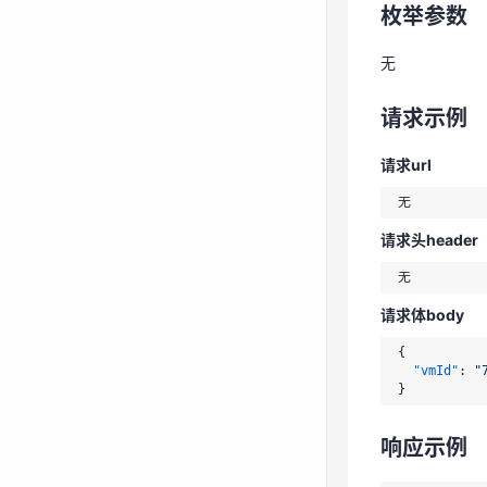
请求示例
枚举参数
请求url
无
请求示例
请求头header
请求url
请求体body
请求头header
{
"vmId"
:
"
}
请求体body
响应示例
{
"vmId"
:
"
}
{
"statusCo
"message"
响应示例
"returnOb
}