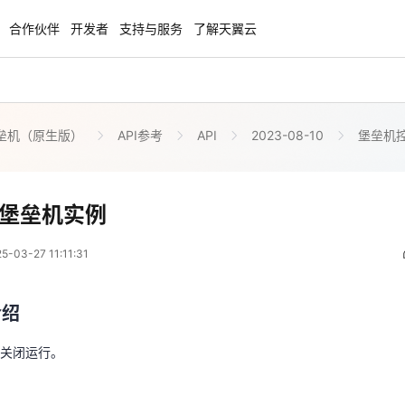
合作伙伴
开发者
支持与服务
了解天翼云
垒机（原生版）
API参考
API
2023-08-10
堡垒机
enClaw
聚力AI赋能 天翼云大模型专项
NEW
服务器专属“龙虾“套餐低至1.5折
大模型特惠专区·Token Plan 轻享包低至9
起
关闭指定堡垒机实例
堡垒机实例
 03:11:31
方案
天翼云信创专区
NEW
NEW
03-27 11:11:31
扬帆出海，通达全球！
“一云多芯、一云多态”,国产化软件全面适
介绍
国产操作系统及硬件芯片支持丰富
介绍
机关闭运行。
天翼云奖励推广计划
特惠，2核4G只要1.8折起！
加入成为云推官，推荐新用户注册下单得
关闭运行。
奖励