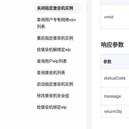
vmId
关闭指定堡垒机实例
vmId
查询用户专有网络vpc
响应参数
列表
重启指定堡垒机实例
参数
响应参数
给堡垒机解绑定eip
statusCode
查询用户eip列表
参数
查询堡垒机列表
message
statusCode
启动指定堡垒机实例
returnObj
修改堡垒机安全组
message
枚举参数
给堡垒机绑定eip
returnObj
无