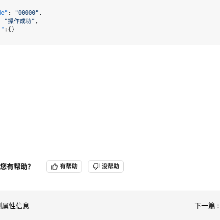
de"
:
"00000"
,
:
"操作成功"
,
j"
:
{
}
您有帮助？
有帮助
没帮助
例属性信息
下一篇 