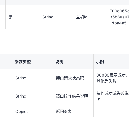
是
String
主机id
35b8aa0
1dba4a51
700c065
是
String
主机id
35b8aa0
1dba4a51
参数类型
说明
示例
00000表示成功
String
接口请求状态码
其他为失败
参数类型
说明
示例
操作成功或失败说
String
请口操作结果说明
00000表示成功
明
String
接口请求状态码
其他为失败
Object
返回对象
操作成功或失败说
String
请口操作结果说明
明
Object
返回对象