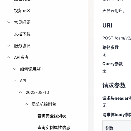
免费活动
视频专区
天翼云用户。
URI
常见问题
免费试用中心
URI
POST /osm/v2/
多款云产品免
文档下载
路径参数
POST /osm/v2/
无
服务协议
路径参数
Query参数
无
API参考
无
Query参数
如何调用API
无
请求参数
API
请求参数
请求头header
2023-08-10
无
请求头header
请求体body参
堡垒机控制台
无
请求体body参
查询安全组列表
参数
查询实例属性信息
参数