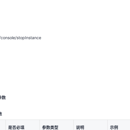
天翼云用户体验官
HOT
NEW
console/stopInstance
费试用，快来开启云上之旅
您的洞察，重塑科技边界
console/stopInstance
参数
参数
数
数
是否必填
参数类型
说明
示例
是否必填
参数类型
说明
示例
700c065