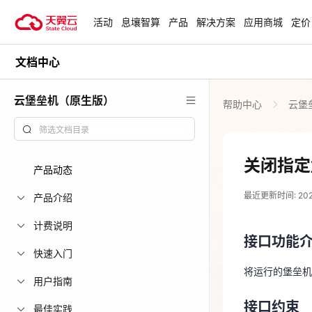
活动
息壤智算
产品
解决方案
应用商城
定价
文档中心
活动
热门活动
天翼云最新优惠活动，涵盖免费
云堡垒机（原生版）
帮助中心
云堡
试用，产品折扣等，助您降本增
安全隔离版Op
效！
OpenClaw云
起
查看全部活动
关闭指定
产品动态
2025-03-27
企业出海解决
最近更新时间: 2025-
助力您的业务
产品介绍
接口功能
计费说明
接口功能
将运行的堡垒
云上钜惠
快速入门
爆款云主机全场
将运行的堡垒机
接口约束
用户指南
接口约束
天翼云用户。
最佳实践