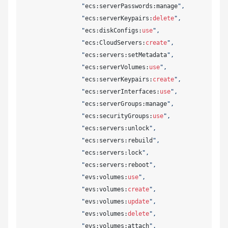
                "
ecs:serverPasswords:manage
", 

                "
ecs:serverKeypairs:
delete
", 

                "
ecs:diskConfigs:
use
", 

                "
ecs:CloudServers:
create
", 

                "
ecs:servers:setMetadata
", 

                "
ecs:serverVolumes:
use
", 

                "
ecs:serverKeypairs:
create
", 

                "
ecs:serverInterfaces:
use
", 

                "
ecs:serverGroups:manage
", 

                "
ecs:securityGroups:
use
", 

                "
ecs:servers:unlock
", 

                "
ecs:servers:rebuild
", 

                "
ecs:servers:lock
", 

                "
ecs:servers:reboot
", 

                "
evs:volumes:
use
", 

                "
evs:volumes:
create
", 

                "
evs:volumes:
update
", 

                "
evs:volumes:
delete
", 

                "
evs:volumes:attach
", 
