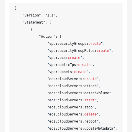
{ 

    "Version": "1.1", 

    "Statement": [ 

        { 

            "Action": [ 

                "vpc:securityGroups:
create
", 

                "
vpc:securityGroupRules:
create
", 

                "
vpc:vpcs:
create
", 

                "
vpc:publicIps:
create
", 

                "
vpc:subnets:
create
", 

                "
ecs:cloudServers:
create
", 

                "
ecs:cloudServers:attach
", 

                "
ecs:cloudServers:detachVolume
", 

                "
ecs:cloudServers:
start
", 

                "
ecs:cloudServers:stop
", 

                "
ecs:cloudServers:
delete
", 

                "
ecs:cloudServers:reboot
", 

                "
ecs:cloudServers:updateMetadata
", 
