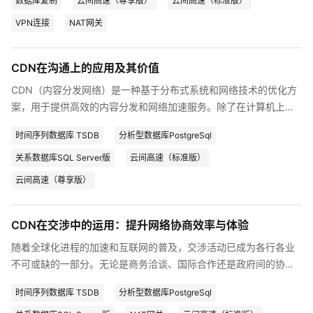
数据库复制
云间高速（尊享版）
云间高速（标准版）
和更高层次的需求。本文将围绕CDN在工程上的运用展开探讨，分
析其在工程实践中的具体应用、优势以及面临的挑战，并展望其未
VPN连接
NAT网关
来的发展趋势。
CDN在沟通上的应用及其价值
CDN（内容分发网络）是一种基于分布式系统和网络技术的优化方
案，用于提供高效的内容分发和网络加速服务。除了在计算机上的
应用，CDN在沟通上也有着重要的运用。本文将围绕CDN在沟通上
时间序列数据库 TSDB
分析型数据库PostgreSql
的应用展开，探讨CDN如何提供高效的视频会议、实时通信以及远
程办公等沟通服务，并阐述CDN在沟通领域的价值与优势。
关系数据库SQL Server版
云间高速（标准版）
云间高速（尊享版）
CDN在交涉中的运用：提升网络协商效率与体验
随着全球化进程的加速和互联网的普及，交涉活动已成为各行各业
不可或缺的一部分。无论是商务洽谈、国际合作还是政府间的协
商，交涉的效率和体验都直接关系到合作成果和各方利益。在这个
时间序列数据库 TSDB
分析型数据库PostgreSql
背景下，内容分发网络（CDN）作为一种优化网络内容传输的技