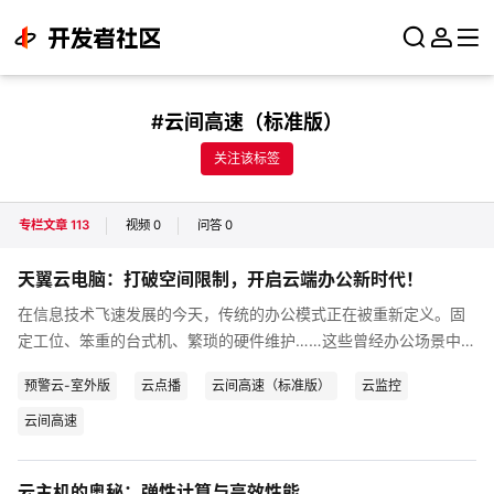
#云间高速（标准版）
关注该标签
专栏文章 113
视频 0
问答 0
天翼云电脑：打破空间限制，开启云端办公新时代！
在信息技术飞速发展的今天，传统的办公模式正在被重新定义。固
定工位、笨重的台式机、繁琐的硬件维护……这些曾经办公场景中的
“标配”正在逐渐被淘汰。取而代之的是一种更加灵活、高效、安全的
预警云-室外版
云点播
云间高速（标准版）
云监控
办公方式——云端办公。作为中国电信推出的创新产品，天翼云电
脑凭借其强大的技术优势和便捷的服务体验，正在引领云端办公的
云间高速
新时代，彻底打破空间限制，让办公无处不在。
云主机的奥秘：弹性计算与高效性能