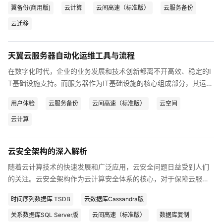
翼备份(商用版)
云计算
云间高速（标准版）
云服务备份
系统至关重要。本文将围绕服务器资源管理与调度算法展开讨论，
重点介绍资源分配、任务调度和性能优化等方面的内容。
云迁移
天翼云服务器自动化运维工具与流程
在数字化时代，企业的业务发展和技术创新都离不开高效、稳定的I
T基础设施支持。而服务器作为IT基础设施的核心组成部分，其运维
效率和质量直接影响到业务的稳定性和可扩展性。为了应对日益复
用户体验
云服务备份
云间高速（标准版）
云空间
杂的运维需求，自动化运维工具与流程应运而生，成为提升运维效
率、降低运营成本的关键手段。本文将详细介绍自动化运维工具及
云计算
其在天翼云服务器环境中的应用流程，旨在帮助开发工程师更好地
理解和运用这些工具，提升运维能力。
云安全架构的深入解析
随着云计算技术的快速发展和广泛应用，云安全问题日益受到人们
的关注。云安全架构作为云计算安全体系的核心，对于保障云服务
的安全性和稳定性具有重要意义。本文旨在深入解析云安全架构的
时间序列数据库 TSDB
云数据库Cassandra版
基本组成、设计原则以及关键技术，为相关领域的从业人员提供有
益的参考。
关系数据库SQL Server版
云间高速（标准版）
数据库复制