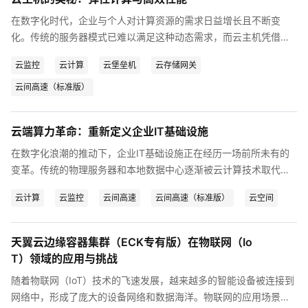
在数字化时代，企业与个人对计算资源的需求日益增长且不断变
化。传统的服务器模式已难以满足这种动态需求，而云主机凭借其
弹性计算和高效性能，成为云计算领域的热门选择。天翼云作为国
云监控
云计算
云堡垒机
云存储网关
内领先的云服务提供商，其云主机凭借强大的技术实力和优质服
务，为企业数字化转型和个人应用提供了有力支持。
云间高速（标准版）
云端算力革命：重新定义企业IT基础设施
在数字化浪潮的推动下，企业IT基础设施正在经历一场前所未有的
变革。传统的物理服务器和本地数据中心逐渐被云计算技术取代，
而云端算力革命正是这场变革的核心驱动力。通过云主机、容器
云计算
云监控
云间高速
云间高速（标准版）
云空间
化、边缘计算等前沿技术，企业不仅能够实现资源的高效利用，还
能在激烈的市场竞争中占据先机。本文将深入探讨云端算力革命如
何重新定义企业IT基础设施，并展望其未来发展趋势。
天翼云边缘容器集群（ECK专有版）在物联网（Io
T）领域的应用与挑战
随着物联网（IoT）技术的飞速发展，越来越多的智能设备被连接到
网络中，形成了庞大的设备网络和数据海洋。物联网的应用场景日