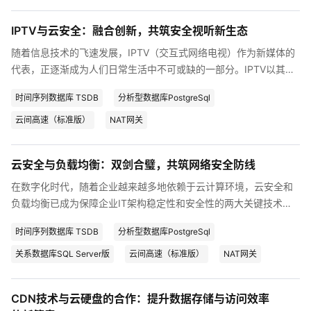
IPTV与云安全：融合创新，共筑安全视听新生态
随着信息技术的飞速发展，IPTV（交互式网络电视）作为新媒体的
代表，正逐渐成为人们日常生活中不可或缺的一部分。IPTV以其高
清画质、丰富内容和交互性强的特点，受到了广大用户的青睐。然
时间序列数据库 TSDB
分析型数据库PostgreSql
而，随着IPTV业务的快速发展，其面临的安全威胁也日益凸显。云
安全作为一种新兴的安全防护模式，为IPTV的安全运营提供了有力
云间高速（标准版）
NAT网关
保障。本文将深入探讨IPTV与云安全的融合创新，分析云安全在IP
TV领域的应用与挑战，并提出相应的解决方案，以期共筑安全视听
云安全与负载均衡：双剑合璧，共筑网络安全防线
新生态。
在数字化时代，随着企业越来越多地依赖于云计算环境，云安全和
负载均衡已成为保障企业IT架构稳定性和安全性的两大关键技术。
云安全旨在保护存储在云中的数据不受威胁，而负载均衡则确保网
时间序列数据库 TSDB
分析型数据库PostgreSql
络流量的有效分配，优化资源使用并提高服务可用性。本文将深入
探讨云安全与负载均衡之间的关系，分析它们如何协同工作，以提
关系数据库SQL Server版
云间高速（标准版）
NAT网关
升企业的网络性能和安全防护水平。
CDN技术与云硬盘的合作：提升数据存储与访问效率