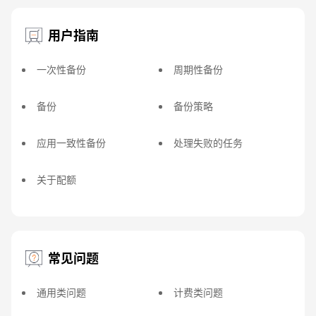
用户指南
一次性备份
周期性备份
备份
备份策略
应用一致性备份
处理失败的任务
关于配额
常见问题
通用类问题
计费类问题