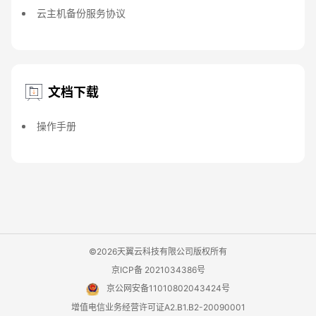
云主机备份服务协议
文档下载
操作手册
©2026天翼云科技有限公司版权所有
京ICP备 2021034386号
京公网安备11010802043424号
增值电信业务经营许可证A2.B1.B2-20090001