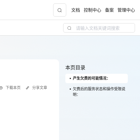
文档
控制中心
备案
管理中心
青云志云端助力计划
NEW
.9元
一站式科研助手，海外资源安全访问平台，助
力青年翼展宏图，平步青云
本页目录
产生欠费的可能情况：
中小企业服务商合作专区
下载本页
分享文章
配，
国家云助力中小企业腾飞，高额上云补贴重磅
欠费后的服务状态和操作受限说
明：
上线
现金
云主机和云硬盘资源冻结或