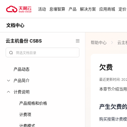
活动
息壤智算
产品
解决方案
应用商城
定价
文档中心
活动
热门活动
天翼云最新优惠活动，涵盖免费
云主机备份 CSBS
帮助中心
云主机
试用，产品折扣等，助您降本增
安全隔离版Op
效！
OpenClaw云
起
查看全部活动
欠费
产品动态
2024-03-28
企业出海解决
最近更新时间: 2024-
助力您的业务
产品简介
产生欠费
本章节介绍当用
计费说明
购买按需计费
云上钜惠
产品规格和价格
产生欠费
爆款云主机全场
欠费后的
计费项
购买按需计费模
如果账号欠费
计费模式