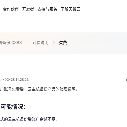
合作伙伴
开发者
支持与服务
了解天翼云
备份 CSBS
计费说明
欠费
enClaw
聚力AI赋能 天翼云大模型专项
NEW
服务器专属“龙虾“套餐低至1.5折
大模型特惠专区·Token Plan 轻享包低至9
起
欠费
 03:28:23
方案
天翼云信创专区
NEW
NEW
03-28 11:28:23
扬帆出海，通达全球！
“一云多芯、一云多态”,国产化软件全面适
的可能情况：
国产操作系统及硬件芯片支持丰富
户账号欠费后，云主机备份产品的处理说明。
模式的云主机备份后账户余额不足。
天翼云奖励推广计划
的可能情况：
特惠，2核4G只要1.8折起！
加入成为云推官，推荐新用户注册下单得
服务状态和操作受限说明：
奖励
式的云主机备份后账户余额不足。
，您的备份数据仍会保留，您也可以继续查看备份数据，但因依赖的按需