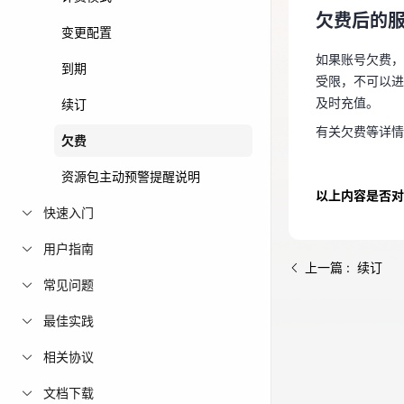
受限，不可以
欠费后的
免费活动
变更配置
及时充值。
如果账号欠费，
有关欠费等详
到期
免费试用中心
受限，不可以进
多款云产品免
及时充值。
续订
有关欠费等详
欠费
资源包主动预警提醒说明
以上内容是否对
快速入门
用户指南
上一篇 : 续订
常见问题
最佳实践
相关协议
文档下载