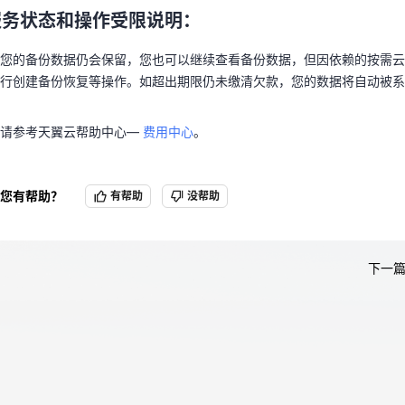
进行创建备份恢复等操作。如超出期限仍未缴清欠款，您的数据将自动被
服务状态和操作受限说明：
您的备份数据仍会保留，您也可以继续查看备份数据，但因依赖的按需云
情请参考天翼云帮助中心—
费用中心
。
天翼云用户体验官
HOT
NEW
行创建备份恢复等操作。如超出期限仍未缴清欠款，您的数据将自动被系
费试用，快来开启云上之旅
您的洞察，重塑科技边界
情请参考天翼云帮助中心—
费用中心
。
您有帮助？
有帮助
没帮助
下一篇