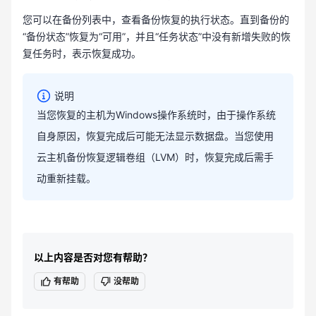
您可以在备份列表中，查看备份恢复的执行状态。直到备份的
“备份状态”恢复为“可用”，并且“任务状态”中没有新增失败的恢
复任务时，表示恢复成功。
说明
当您恢复的主机为Windows操作系统时，由于操作系统
自身原因，恢复完成后可能无法显示数据盘。当您使用
云主机备份恢复逻辑卷组（LVM）时，恢复完成后需手
动重新挂载。
以上内容是否对您有帮助？
有帮助
没帮助