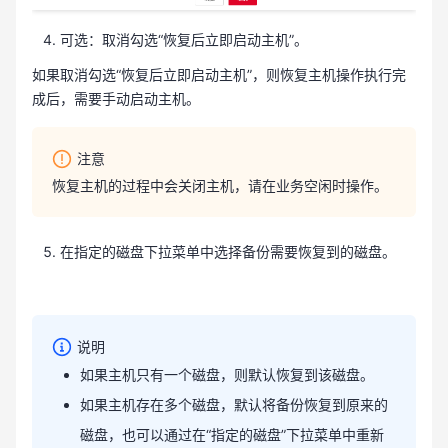
可选：取消勾选“恢复后立即启动主机”。
如果取消勾选“恢复后立即启动主机”，则恢复主机操作执行完
成后，需要手动启动主机。
注意
恢复主机的过程中会关闭主机，请在业务空闲时操作。
在指定的磁盘下拉菜单中选择备份需要恢复到的磁盘。
说明
如果主机只有一个磁盘，则默认恢复到该磁盘。
如果主机存在多个磁盘，默认将备份恢复到原来的
磁盘，也可以通过在“指定的磁盘”下拉菜单中重新