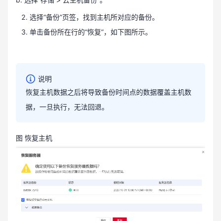
选择“备份”页签，找到主机所对应的备份。
单击备份所在行的“恢复”，如下图所示。
说明
恢复主机数据之后将导致备份时间点的数据覆盖主机数
据，一旦执行，无法回退。
图 恢复主机