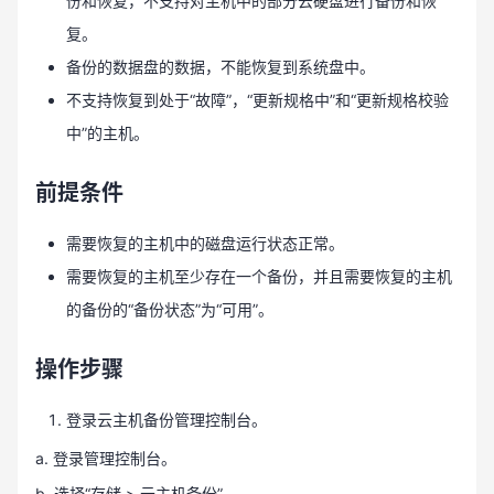
份和恢复，不支持对主机中的部分云硬盘进行备份和恢
复。
备份的数据盘的数据，不能恢复到系统盘中。
不支持恢复到处于“故障”，“更新规格中”和“更新规格校验
中”的主机。
前提条件
需要恢复的主机中的磁盘运行状态正常。
需要恢复的主机至少存在一个备份，并且需要恢复的主机
的备份的“备份状态”为“可用”。
操作步骤
登录云主机备份管理控制台。
a. 登录管理控制台。
b. 选择“存储 > 云主机备份”。