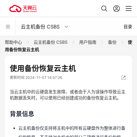
云主机备份 CSBS
目录
帮助中心
云主机备份 CSBS
用户指南
备份
使
用备份恢复云主机
使用备份恢复云主机
更新时间 2024-11-07 14:57:26
当云主机中的云硬盘发生故障、或者由于人为误操作导致云主
机数据丢失时，可以使用已经创建成功的备份恢复云主机。
背景信息
云主机备份仅支持将主机中的所有云硬盘作为整体进行备