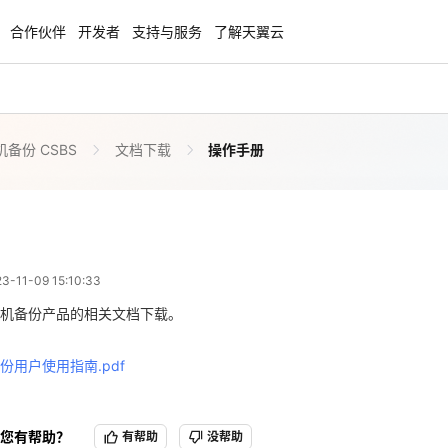
合作伙伴
开发者
支持与服务
了解天翼云
备份 CSBS
文档下载
操作手册
enClaw
聚力AI赋能 天翼云大模型专项
NEW
服务器专属“龙虾“套餐低至1.5折
大模型特惠专区·Token Plan 轻享包低至9
起
操作手册
 07:10:33
方案
天翼云信创专区
NEW
NEW
11-09 15:10:33
扬帆出海，通达全球！
“一云多芯、一云多态”,国产化软件全面适
份用户使用指南.pdf
国产操作系统及硬件芯片支持丰富
机备份产品的相关文档下载。
天翼云奖励推广计划
份用户使用指南.pdf
特惠，2核4G只要1.8折起！
加入成为云推官，推荐新用户注册下单得
奖励
您有帮助？
有帮助
没帮助