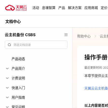
活动
息壤智算
产品
解决方案
应用商城
定价
文档中心
活动
热门活动
天翼云最新优惠活动，涵盖免费
云主机备份 CSBS
帮助中心
云主机
试用，产品折扣等，助您降本增
安全隔离版Op
效！
OpenClaw云
起
查看全部活动
操作手册
产品动态
2023-11-09
企业出海解决
最近更新时间: 2023-
助力您的业务
产品简介
天翼云云主机备
本章节提供云主
计费说明
云上钜惠
快速入门
天翼云云主机备
爆款云主机全场
用户指南
以上内容是否对
常见问题