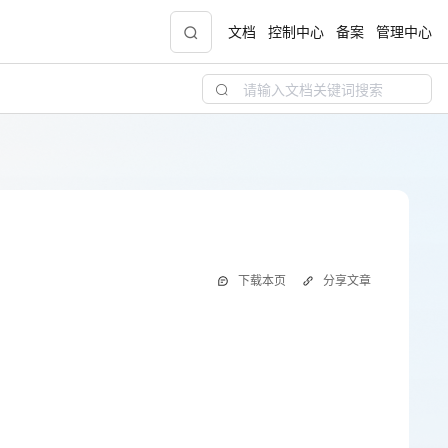
文档
控制中心
备案
管理中心
青云志云端助力计划
NEW
.9元
一站式科研助手，海外资源安全访问平台，助
力青年翼展宏图，平步青云
中小企业服务商合作专区
下载本页
分享文章
配，
国家云助力中小企业腾飞，高额上云补贴重磅
上线
现金