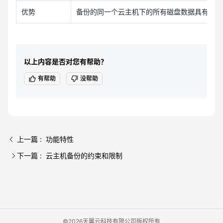
优势
备份的同一个云主机下的所有磁盘数据具有一致
以上内容是否对您有帮助？
有帮助
没帮助
上一篇 : 功能特性
下一篇 : 云主机备份的约束和限制
©2026天翼云科技有限公司版权所有